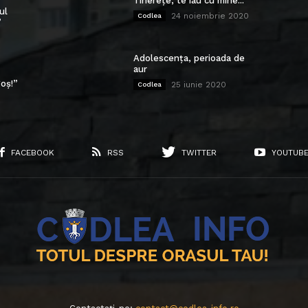
Tinerețe, te iau cu mine...
ul
24 noiembrie 2020
Codlea
”
Adolescența, perioada de
aur
oș!”
25 iunie 2020
Codlea
FACEBOOK
RSS
TWITTER
YOUTUB