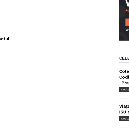
actul
CEL
Cole
Codl
„Pra
Codl
Viaț
ISU 
Codl