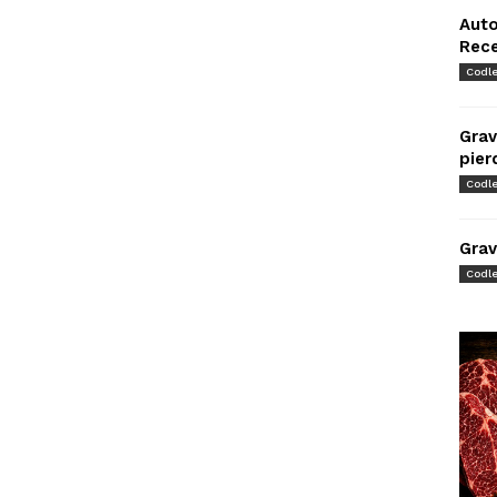
Auto
Rec
Codl
Grav
pier
Codl
Grav
Codl