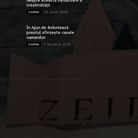
despre această sărbătoare a
creștinătății
29 iunie 2022
Codlea
În Ajun de Bobotează
preotul sfințește casele
oamenilor
5 ianuarie 2021
Codlea
E