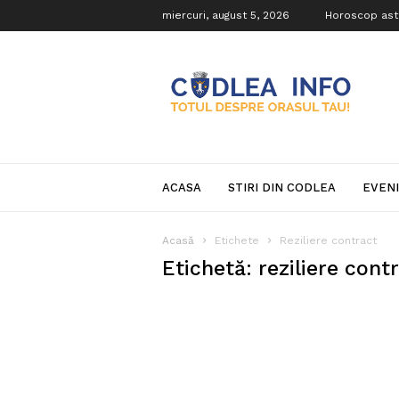
miercuri, august 5, 2026
Horoscop ast
Codlea
Info
ACASA
STIRI DIN CODLEA
EVEN
Acasă
Etichete
Reziliere contract
Etichetă: reziliere cont