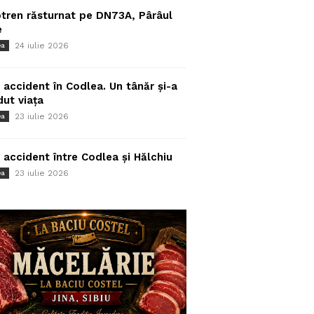
tren răsturnat pe DN73A, Pârâul
e
24 iulie 2026
ea
 accident în Codlea. Un tânăr și-a
dut viața
23 iulie 2026
ea
 accident între Codlea și Hălchiu
23 iulie 2026
ea