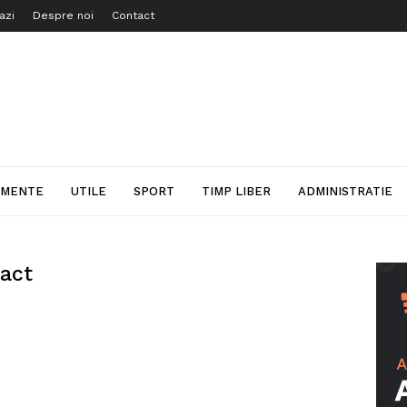
azi
Despre noi
Contact
IMENTE
UTILE
SPORT
TIMP LIBER
ADMINISTRATIE
ract