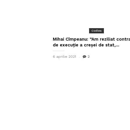
Codlea
Mihai Cîmpeanu: ”Am reziliat contr
de execuție a creșei de stat,...
6 aprilie 2021
2