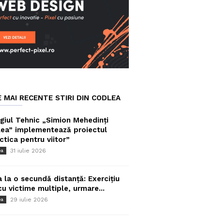
E MAI RECENTE STIRI DIN CODLEA
giul Tehnic „Simion Mehedinți
ea” implementează proiectul
ctica pentru viitor”
31 iulie 2026
ea
a la o secundă distanță: Exercițiu
cu victime multiple, urmare...
29 iulie 2026
ea