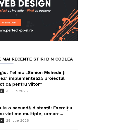
E MAI RECENTE STIRI DIN CODLEA
giul Tehnic „Simion Mehedinți
ea” implementează proiectul
ctica pentru viitor”
31 iulie 2026
ea
a la o secundă distanță: Exercițiu
cu victime multiple, urmare...
29 iulie 2026
ea