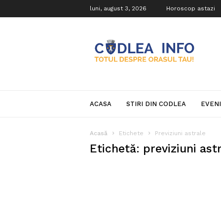
luni, august 3, 2026
Horoscop astazi
Codlea
Info
ACASA
STIRI DIN CODLEA
EVEN
Acasă
Etichete
Previziuni astrale
Etichetă: previziuni ast