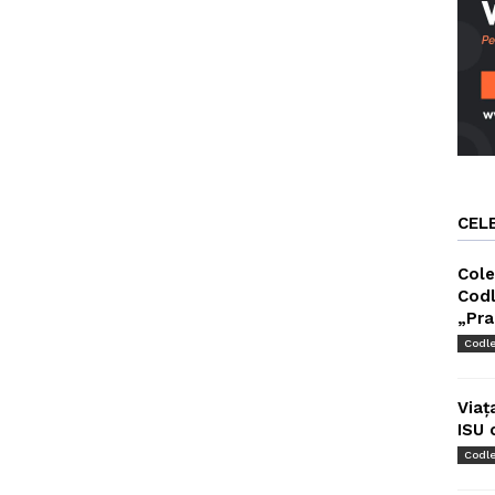
CEL
Cole
Codl
„Pra
Codl
Viaț
ISU 
Codl