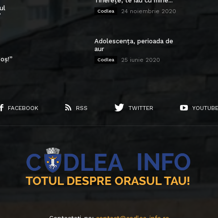
Tinerețe, te iau cu mine...
ul
24 noiembrie 2020
Codlea
”
Adolescența, perioada de
aur
oș!”
25 iunie 2020
Codlea
FACEBOOK
RSS
TWITTER
YOUTUB