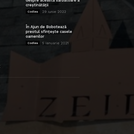
despre această sărbătoare a
creștinătății
29 iunie 2022
Codlea
În Ajun de Bobotează
preotul sfințește casele
oamenilor
5 ianuarie 2021
Codlea
E