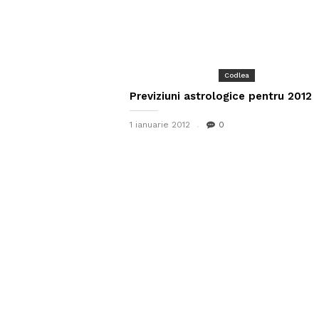
Codlea
Previziuni astrologice pentru 2012
1 ianuarie 2012
0