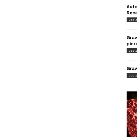
Auto
Rec
Codl
Grav
pier
Codl
Grav
Codl