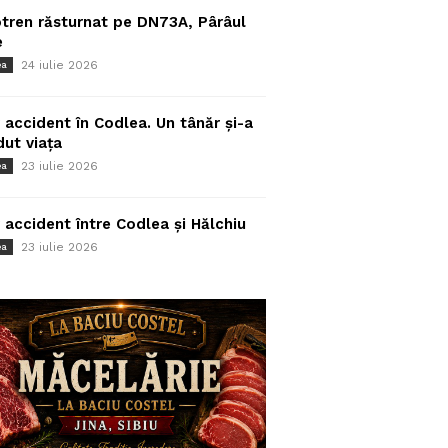
tren răsturnat pe DN73A, Pârâul
e
24 iulie 2026
ea
 accident în Codlea. Un tânăr și-a
dut viața
23 iulie 2026
ea
 accident între Codlea și Hălchiu
23 iulie 2026
ea