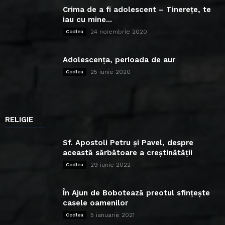
Crima de a fi adolescent – Tinerețe, te
iau cu mine...
24 noiembrie 2020
Codlea
Adolescența, perioada de aur
25 iunie 2020
Codlea
RELIGIE
Sf. Apostoli Petru și Pavel, despre
această sărbătoare a creștinătății
29 iunie 2022
Codlea
În Ajun de Bobotează preotul sfințește
casele oamenilor
5 ianuarie 2021
Codlea