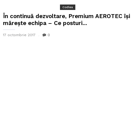
Codlea
În continuă dezvoltare, Premium AEROTEC își
mărește echipa – Ce posturi...
17 octombrie 2017
0