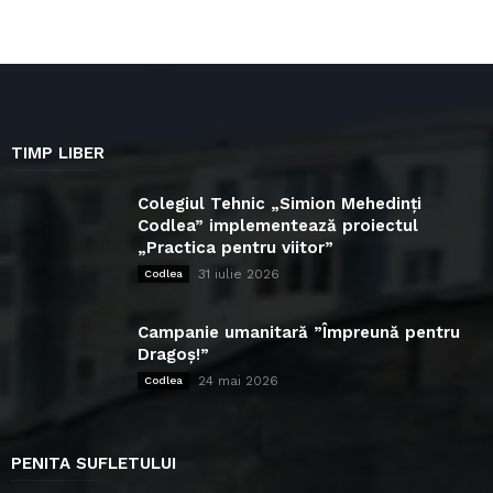
TIMP LIBER
Colegiul Tehnic „Simion Mehedinți
Codlea” implementează proiectul
„Practica pentru viitor”
31 iulie 2026
Codlea
Campanie umanitară ”Împreună pentru
Dragoș!”
24 mai 2026
Codlea
PENITA SUFLETULUI