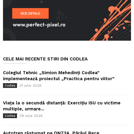
CELE MAI RECENTE STIRI DIN CODLEA
Colegiul Tehnic „Simion Mehedinți Codlea”
implementează proiectul „Practica pentru viitor”
31 iulie 2026
Codlea
Viața la o secundă distanță: Exercițiu ISU cu victime
multiple, urmare...
29 iulie 2026
Codlea
Autotren răsturnat pe DN73A, Pârâul Rece