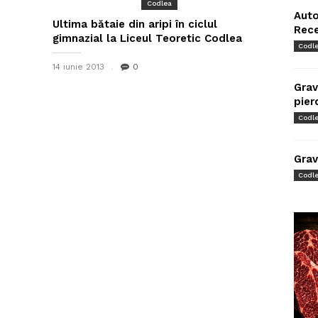
Codlea
Auto
Ultima bătaie din aripi în ciclul
Rec
gimnazial la Liceul Teoretic Codlea
Codl
14 iunie 2013
0
Grav
pier
Codl
Grav
Codl