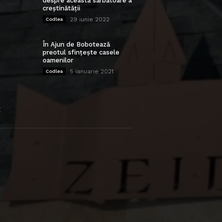
despre această sărbătoare a
creștinătății
29 iunie 2022
Codlea
În Ajun de Bobotează
preotul sfințește casele
oamenilor
5 ianuarie 2021
Codlea
E