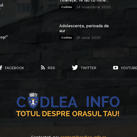
Tinerețe, te iau cu mine...
ul
24 noiembrie 2020
Codlea
”
Adolescența, perioada de
aur
oș!”
25 iunie 2020
Codlea
FACEBOOK
RSS
TWITTER
YOUTUB