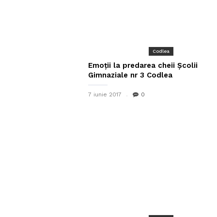
Codlea
Emoții la predarea cheii Școlii
Gimnaziale nr 3 Codlea
7 iunie 2017
0