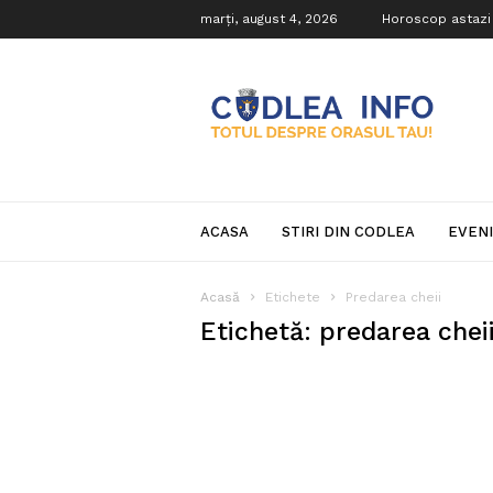
marți, august 4, 2026
Horoscop astazi
Codlea
Info
ACASA
STIRI DIN CODLEA
EVEN
Acasă
Etichete
Predarea cheii
Etichetă: predarea chei