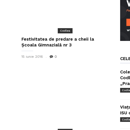
Codlea
Festivitatea de predare a cheii la
Școala Gimnazială nr 3
15 iunie 2016
0
CEL
Cole
Codl
„Pra
Codl
Viaț
ISU 
Codl