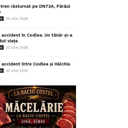
tren răsturnat pe DN73A, Pârâul
e
24 iulie 2026
ea
 accident în Codlea. Un tânăr și-a
dut viața
23 iulie 2026
ea
 accident între Codlea și Hălchiu
23 iulie 2026
ea