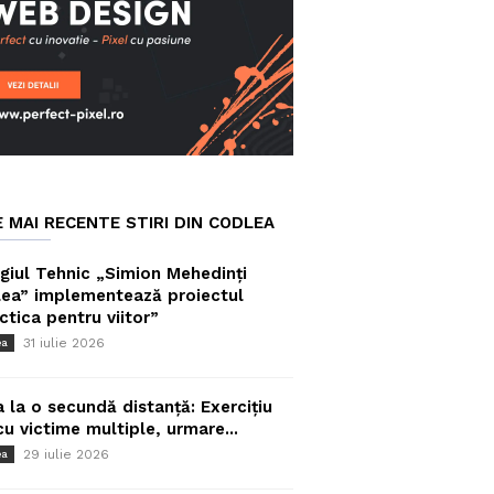
E MAI RECENTE STIRI DIN CODLEA
giul Tehnic „Simion Mehedinți
ea” implementează proiectul
ctica pentru viitor”
31 iulie 2026
ea
a la o secundă distanță: Exercițiu
cu victime multiple, urmare...
29 iulie 2026
ea