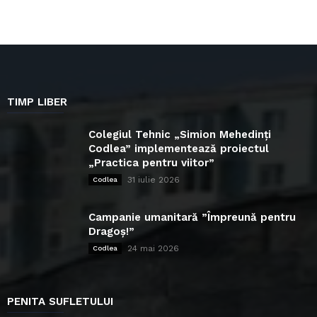
TIMP LIBER
Colegiul Tehnic „Simion Mehedinți
Codlea” implementează proiectul
„Practica pentru viitor”
31 iulie 2026
Codlea
Campanie umanitară ”Împreună pentru
Dragoș!”
24 mai 2026
Codlea
PENITA SUFLETULUI