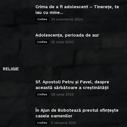
Crima de a fi adolescent – Tinerețe, te
iau cu mine...
24 noiembrie 2020
Codlea
Adolescența, perioada de aur
25 iunie 2020
Codlea
RELIGIE
Sf. Apostoli Petru și Pavel, despre
această sărbătoare a creștinătății
29 iunie 2022
Codlea
În Ajun de Bobotează preotul sfințește
casele oamenilor
5 ianuarie 2021
Codlea