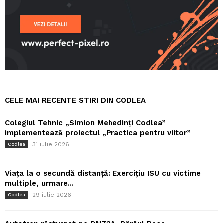
CELE MAI RECENTE STIRI DIN CODLEA
Colegiul Tehnic „Simion Mehedinți Codlea”
implementează proiectul „Practica pentru viitor”
31 iulie 2026
Codlea
Viața la o secundă distanță: Exercițiu ISU cu victime
multiple, urmare...
29 iulie 2026
Codlea