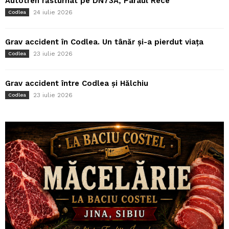
Autotren răsturnat pe DN73A, Pârâul Rece
24 iulie 2026
Codlea
Grav accident în Codlea. Un tânăr și-a pierdut viața
23 iulie 2026
Codlea
Grav accident între Codlea și Hălchiu
23 iulie 2026
Codlea