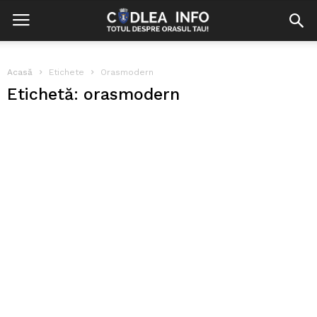
Acasă
Etichete
Orasmodern
Etichetă: orasmodern