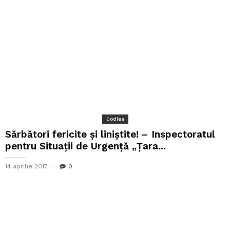
Codlea
Sărbători fericite şi liniştite! – Inspectoratul
pentru Situaţii de Urgenţă „Ţara...
14 aprilie 2017
0