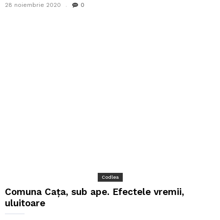
28 noiembrie 2020
0
Codlea
Comuna Cața, sub ape. Efectele vremii,
uluitoare