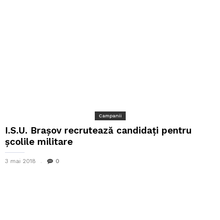
Campanii
I.S.U. Braşov recrutează candidaţi pentru
şcolile militare
3 mai 2018
0