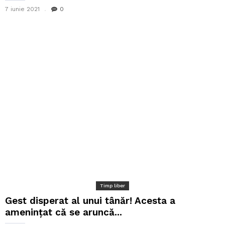
7 iunie 2021
0
Timp liber
Gest disperat al unui tânăr! Acesta a
amenințat că se aruncă...