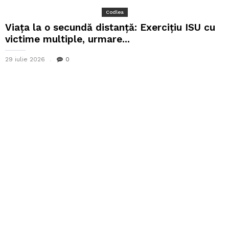
Codlea
Viața la o secundă distanță: Exercițiu ISU cu
victime multiple, urmare...
29 iulie 2026
0