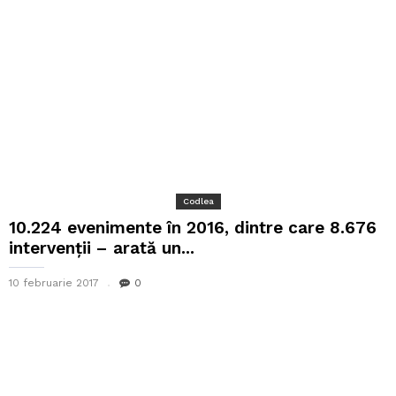
Codlea
10.224 evenimente în 2016, dintre care 8.676
intervenții – arată un...
10 februarie 2017
0