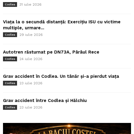
31 iulie 2026
Codlea
Viața la o secundă distanță: Exercițiu ISU cu victime
multiple, urmare...
29 iulie 2026
Codlea
Autotren răsturnat pe DN73A, Pârâul Rece
24 iulie 2026
Codlea
Grav accident în Codlea. Un tânăr și-a pierdut viața
23 iulie 2026
Codlea
Grav accident între Codlea și Hălchiu
23 iulie 2026
Codlea