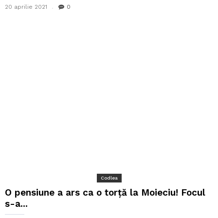
20 aprilie 2021
0
Codlea
O pensiune a ars ca o torță la Moieciu! Focul
s-a...