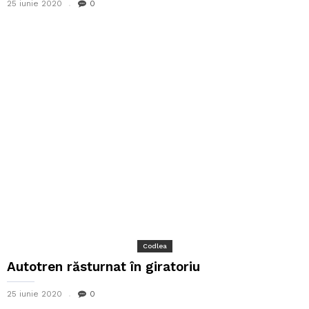
25 iunie 2020
0
Codlea
Autotren răsturnat în giratoriu
25 iunie 2020
0