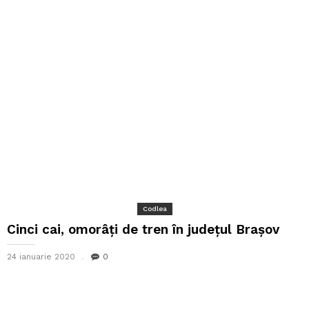
Codlea
Cinci cai, omorâți de tren în județul Brașov
24 ianuarie 2020
0