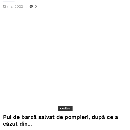
12 mai 2022
0
Codlea
Pui de barză salvat de pompieri, după ce a
căzut din...