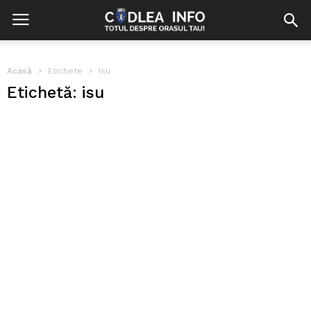
Acasă
Etichete
Isu
Etichetă: isu