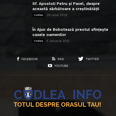
Sf. Apostoli Petru și Pavel, despre
această sărbătoare a creștinătății
29 iunie 2022
Codlea
În Ajun de Bobotează preotul sfințește
casele oamenilor
5 ianuarie 2021
Codlea
FACEBOOK
RSS
TWITTER
YOUTUBE