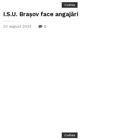
Codlea
I.S.U. Brașov face angajări
20 august 2024
0
Codlea