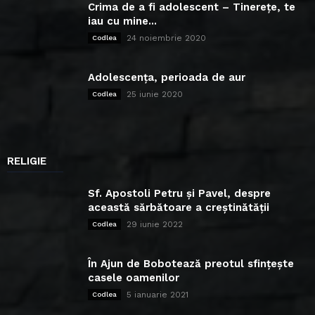
Crima de a fi adolescent – Tinerețe, te
iau cu mine...
24 noiembrie 2020
Codlea
Adolescența, perioada de aur
25 iunie 2020
Codlea
RELIGIE
Sf. Apostoli Petru și Pavel, despre
această sărbătoare a creștinătății
29 iunie 2022
Codlea
În Ajun de Bobotează preotul sfințește
casele oamenilor
5 ianuarie 2021
Codlea