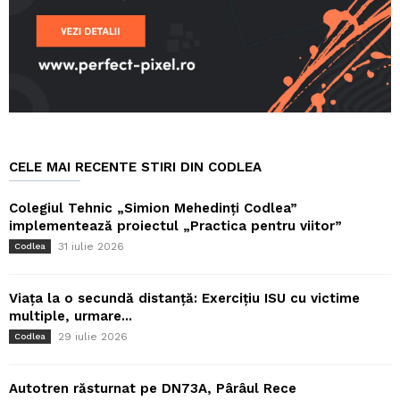
CELE MAI RECENTE STIRI DIN CODLEA
Colegiul Tehnic „Simion Mehedinți Codlea”
implementează proiectul „Practica pentru viitor”
31 iulie 2026
Codlea
Viața la o secundă distanță: Exercițiu ISU cu victime
multiple, urmare...
29 iulie 2026
Codlea
Autotren răsturnat pe DN73A, Pârâul Rece