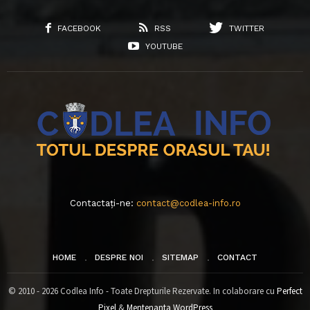
FACEBOOK
RSS
TWITTER
YOUTUBE
Contactați-ne:
contact@codlea-info.ro
HOME
DESPRE NOI
SITEMAP
CONTACT
© 2010 - 2026 Codlea Info - Toate Drepturile Rezervate. In colaborare cu
Perfect
Pixel
&
Mentenanta WordPress