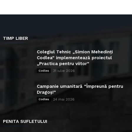
TIMP LIBER
Colegiul Tehnic „Simion Mehedinți
Codlea” implementează proiectul
„Practica pentru viitor”
31 iulie 2026
Codlea
Campanie umanitară ”Împreună pentru
Dragoș!”
24 mai 2026
Codlea
PENITA SUFLETULUI