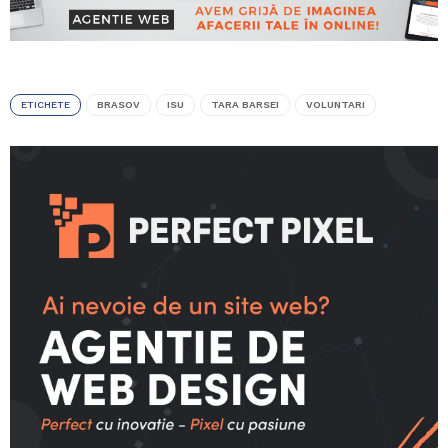
ETICHETE
BRASOV
ISU
TARA BARSEI
VOLUNTARI