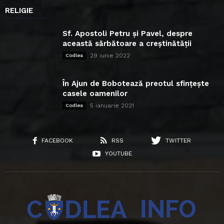
RELIGIE
Sf. Apostoli Petru și Pavel, despre
această sărbătoare a creștinătății
29 iunie 2022
Codlea
În Ajun de Bobotează preotul sfințește
casele oamenilor
5 ianuarie 2021
Codlea
FACEBOOK
RSS
TWITTER
YOUTUBE