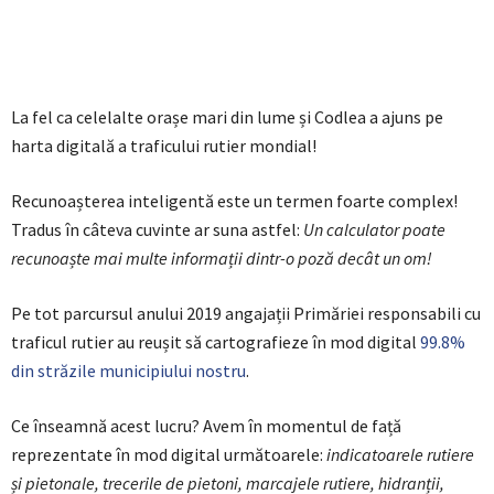
La fel ca celelalte orașe mari din lume și Codlea a ajuns pe
harta digitală a traficului rutier mondial!
Recunoașterea inteligentă este un termen foarte complex!
Tradus în câteva cuvinte ar suna astfel:
Un calculator poate
recunoaște mai multe informații dintr-o poză decât un om!
Pe tot parcursul anului 2019 angajații Primăriei responsabili cu
traficul rutier au reușit să cartografieze în mod digital
99.8%
din străzile municipiului nostru
.
Ce înseamnă acest lucru? Avem în momentul de față
reprezentate în mod digital următoarele:
indicatoarele rutiere
și pietonale, trecerile de pietoni, marcajele rutiere, hidranții,