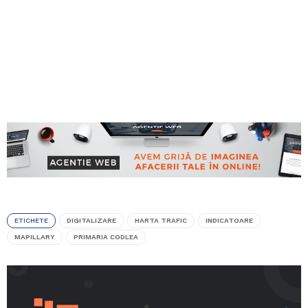
ETICHETE
DIGITALIZARE
HARTA TRAFIC
INDICATOARE
MAPILLARY
PRIMARIA CODLEA