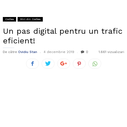
Codlea
Stiri din Codlea
Un pas digital pentru un trafic
eficient!
De către
Ovidiu Stan
4 decembrie 2019
0
1.661 vizualizari