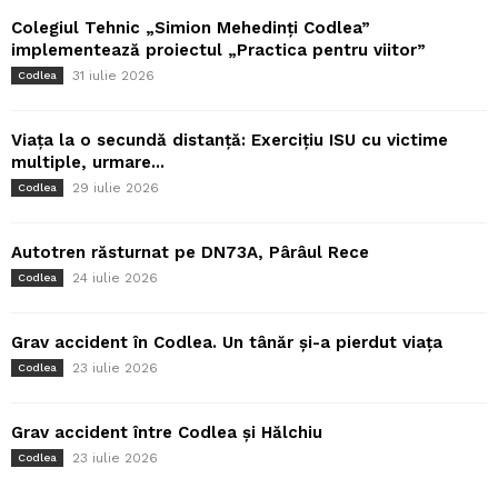
Colegiul Tehnic „Simion Mehedinți Codlea”
implementează proiectul „Practica pentru viitor”
31 iulie 2026
Codlea
Viața la o secundă distanță: Exercițiu ISU cu victime
multiple, urmare...
29 iulie 2026
Codlea
Autotren răsturnat pe DN73A, Pârâul Rece
24 iulie 2026
Codlea
Grav accident în Codlea. Un tânăr și-a pierdut viața
23 iulie 2026
Codlea
Grav accident între Codlea și Hălchiu
23 iulie 2026
Codlea