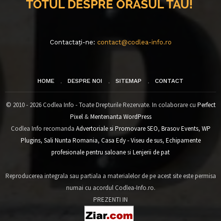
Contactați-ne:
contact@codlea-info.ro
HOME
DESPRE NOI
SITEMAP
CONTACT
© 2010 - 2026 Codlea Info - Toate Drepturile Rezervate. In colaborare cu
Perfect
Pixel
&
Mentenanta WordPress
Codlea Info recomanda
Advertoriale si Promovare SEO
,
Brasov Events
,
WP
Plugins
,
Sali Nunta Romania
,
Casa Edy - Viseu de sus
,
Echipamente
profesionale pentru saloane
si
Lenjerii de pat
Reproducerea integrala sau partiala a materialelor de pe acest site este permisa
numai cu acordul Codlea-Info.ro.
PREZENTI IN