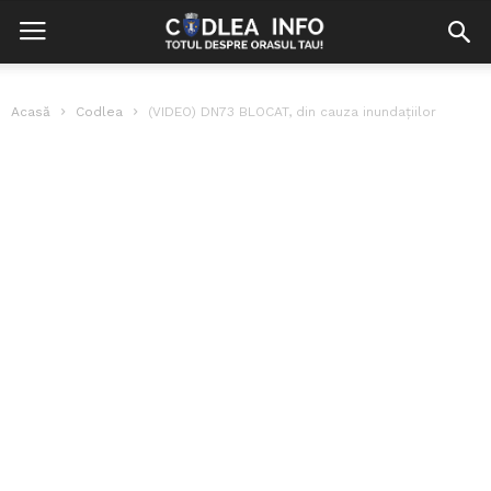
Acasă
Codlea
(VIDEO) DN73 BLOCAT, din cauza inundațiilor