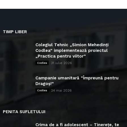
TIMP LIBER
Colegiul Tehnic „Simion Mehedinți
Codlea” implementează proiectul
„Practica pentru viitor”
31 iulie 2026
Codlea
Campanie umanitară ”Împreună pentru
Dragoș!”
24 mai 2026
Codlea
PENITA SUFLETULUI
Crima de a fi adolescent – Tinerețe, te