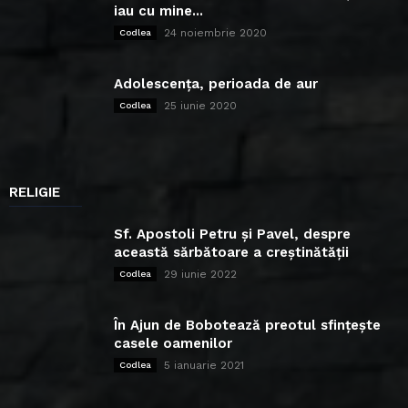
iau cu mine...
24 noiembrie 2020
Codlea
Adolescența, perioada de aur
25 iunie 2020
Codlea
RELIGIE
Sf. Apostoli Petru și Pavel, despre
această sărbătoare a creștinătății
29 iunie 2022
Codlea
În Ajun de Bobotează preotul sfințește
casele oamenilor
5 ianuarie 2021
Codlea