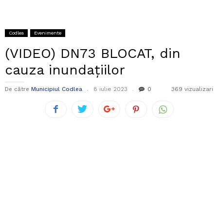
Codlea
Evenimente
(VIDEO) DN73 BLOCAT, din
cauza inundațiilor
De către
Municipiul Codlea
8 iulie 2023
0
369 vizualizari