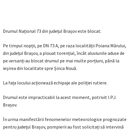
Drumul Național 73 din județul Brașov este blocat.
Pe timpul nopții, pe DN 73 A, pe raza localității Poiana Mărului,
din județul Brașov, a plouat torențial, încât aluviunile aduse de
pe versanți au blocat drumul pe mai multe porțiuni, până la
ieșirea din localitate spre Șinca Nouă.
La fața locului acționează echipaje ale poliției rutiere.
Drumul este impracticabil la acest moment, potrivit I.P.J.
Brașov.
În urma manifestării fenomenelor meteorologice prognozate
pentru județul Brașov, pompierii au fost solicitați să intervină