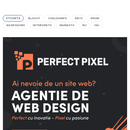
ETICHETE
BLOCAT
CODLEAINFO
DN73
DRUM
GOSPODARII
INTERVENTII
INUNDATII
IPJ
ISU