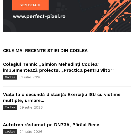
CELE MAI RECENTE STIRI DIN CODLEA
Colegiul Tehnic „Simion Mehedinți Codlea”
implementează proiectul „Practica pentru viitor”
31 iulie 2026
Codlea
Viața la o secundă distanță: Exercițiu ISU cu victime
multiple, urmare...
29 iulie 2026
Codlea
Autotren răsturnat pe DN73A, Pârâul Rece
24 iulie 2026
Codlea