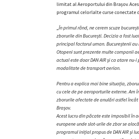
limitat al Aeroportului din Brașov. Acest
programul celorlalte curse conectate di
„
În primul rând, ne cerem scuze bucureșt
zborurile din București. Decizia a fost lu
principal factorul uman. Bucureștenii au 
Otopeni sunt prezente multe companii ae
actual este doar DAN AIR și ca atare nu-i 
modalitate de transport aerian.
Pentru a explica mai bine situația, zboru
cu cele de pe aeroporturile externe. Am 
zborurile afectate de anulări astfel încâ
Brașov.
Acest lucru din păcate este imposibil în
europene unde slot-urile de zbor se alocă
programul inițial propus de DAN AIR și lua