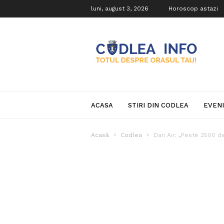
luni, august 3, 2026
Horoscop astazi
Codlea
Info
ACASA
STIRI DIN CODLEA
EVEN
Acasă
Codlea
Dan Air: „Peste 2500 de