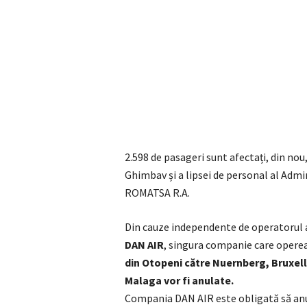
2.598 de pasageri sunt afectați, din no
Ghimbav și a lipsei de personal al Admin
ROMATSA R.A.
Din cauze independente de operatorul 
DAN AIR
, singura companie care operea
din Otopeni către Nuernberg, Bruxel
Malaga vor fi anulate.
Compania DAN AIR este obligată să anu