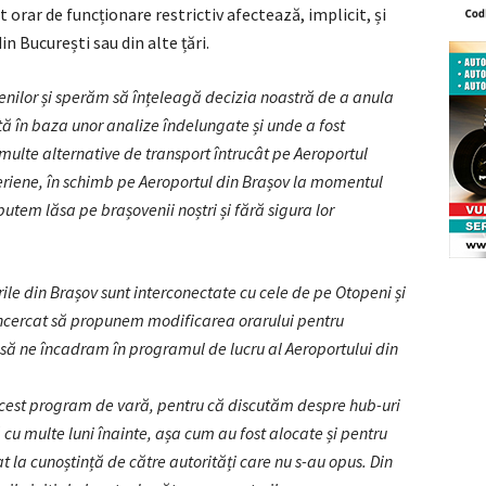
 orar de funcționare restrictiv afectează, implicit, și
n București sau din alte țări.
enilor și sperăm să înțeleagă decizia noastră de a anula
ată în baza unor analize îndelungate și unde a fost
multe alternative de transport întrucât pe Aeroportul
riene, în schimb pe Aeroportul din Brașov la momentul
putem lăsa pe brașovenii noștri și fără sigura lor
rile din Brașov sunt interconectate cu cele de pe Otopeni și
încercat să propunem modificarea orarului pentru
t să ne încadram în programul de lucru al Aeroportului din
 acest program de vară, pentru că discutăm despre hub-uri
 cu multe luni înainte, așa cum au fost alocate și pentru
t la cunoștință de către autorități care nu s-au opus. Din