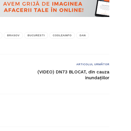
BRASOV
BUCURESTI
CODLEAINFO
DAN
ARTICOLUL URMĂTOR
(VIDEO) DN73 BLOCAT, din cauza
inundațiilor