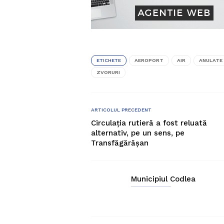
ETICHETE
AEROPORT
AIR
ANULATE
ZVORURI
ARTICOLUL PRECEDENT
Circulaţia rutieră a fost reluată
alternativ, pe un sens, pe
Transfăgărăşan
Municipiul Codlea