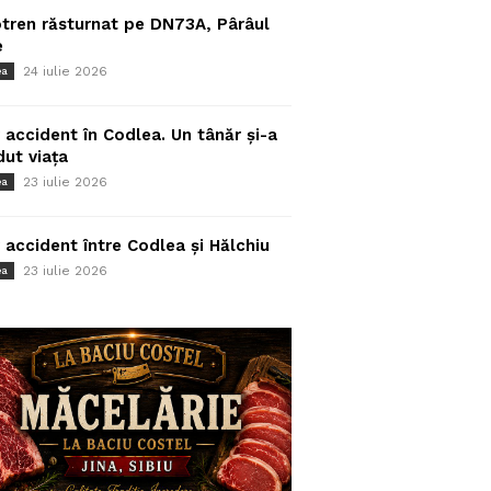
tren răsturnat pe DN73A, Pârâul
e
24 iulie 2026
ea
 accident în Codlea. Un tânăr și-a
dut viața
23 iulie 2026
ea
 accident între Codlea și Hălchiu
23 iulie 2026
ea