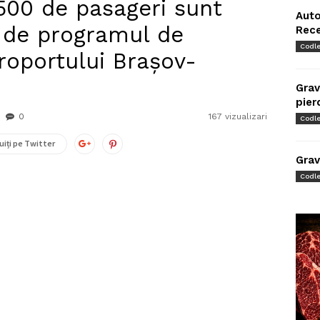
500 de pasageri sunt
Auto
, de programul de
Rec
Codl
roportului Brașov-
Grav
pier
0
167 vizualizari
Codl
uiți pe Twitter
Grav
Codl