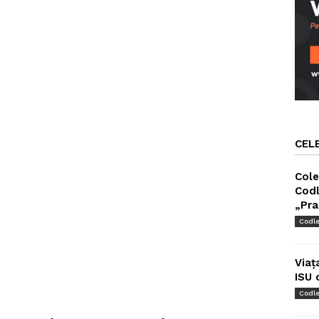
CEL
Cole
Codl
„Pra
Codl
Viaț
ISU 
Codl