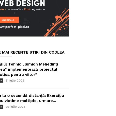
E MAI RECENTE STIRI DIN CODLEA
giul Tehnic „Simion Mehedinți
ea” implementează proiectul
ctica pentru viitor”
31 iulie 2026
ea
a la o secundă distanță: Exercițiu
cu victime multiple, urmare...
29 iulie 2026
ea