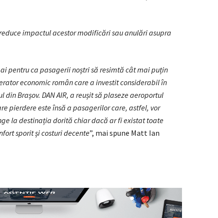
 reduce impactul acestor modificări sau anulări asupra
ai pentru ca pasagerii noștri să resimtă cât mai puțin
erator economic român care a investit considerabil în
l din Brașov. DAN AIR, a reușit să plaseze aeroportul
 pierdere este însă a pasagerilor care, astfel, vor
e la destinația dorită chiar dacă ar fi existat toate
fort sporit și costuri decente
”, mai spune Matt Ian