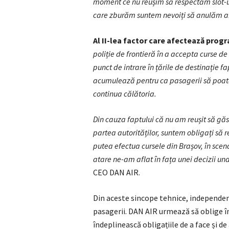
moment ce nu reușim să respectăm slot-ur
care zburăm suntem nevoiți să anulăm anu
Al II-lea factor care afectează prog
poliție de frontieră în a accepta curse d
punct de intrare în țările de destinație f
acumulează pentru ca pasagerii să poată t
continua călătoria.
Din cauza faptului că nu am reușit să găs
partea autorităților, suntem obligați să 
putea efectua cursele din Brașov, în scena
atare ne-am aflat în fața unei decizii un
CEO DAN AIR.
Din aceste sincope tehnice, independent
pasagerii. DAN AIR urmează să oblige î
îndeplinească obligațiile de a face și 