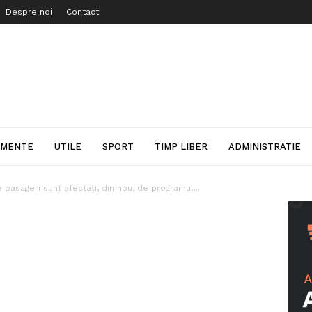
Despre noi
Contact
IMENTE
UTILE
SPORT
TIMP LIBER
ADMINISTRATIE
 pasageri sunt afectați, din nou, de programul...