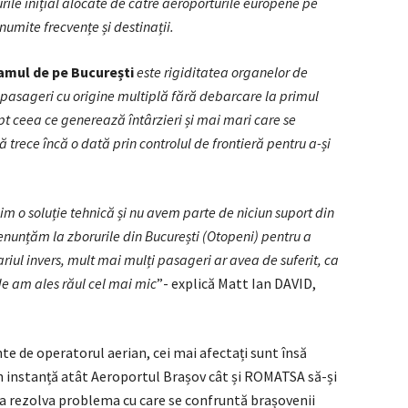
ile inițial alocate de către aeroporturile europene pe
mite frecvențe și destinații.
ramul de pe București
este rigiditatea organelor de
e pasageri cu origine multiplă fără debarcare la primul
apt ceea ce generează întârzieri și mai mari care se
rece încă o dată prin controlul de frontieră pentru a-și
im o soluție tehnică și nu avem parte de niciun suport din
renunțăm la zborurile din București (Otopeni) pentru a
riul invers, mult mai mulți pasageri ar avea de suferit, ca
de am ales răul cel mai mic
”- explică Matt Ian DAVID,
e de operatorul aerian, cei mai afectați sunt însă
n instanță atât Aeroportul Brașov cât și ROMATSA să-și
de a rezolva problema cu care se confruntă brașovenii