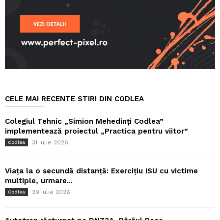
CELE MAI RECENTE STIRI DIN CODLEA
Colegiul Tehnic „Simion Mehedinți Codlea”
implementează proiectul „Practica pentru viitor”
31 iulie 2026
Codlea
Viața la o secundă distanță: Exercițiu ISU cu victime
multiple, urmare...
29 iulie 2026
Codlea