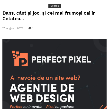
Codlea
Dans, cânt și joc, și cei mai frumoși cai în
Cetatea...
17 august 2012
1