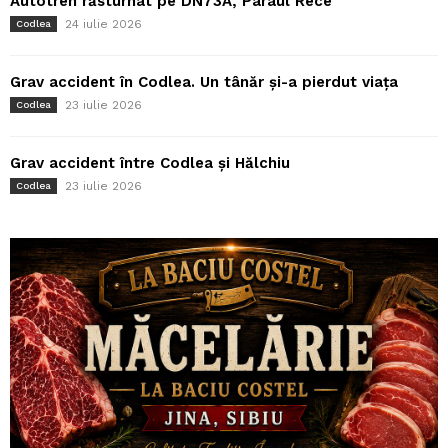
Autotren răsturnat pe DN73A, Pârâul Rece
24 iulie 2026
Codlea
Grav accident în Codlea. Un tânăr și-a pierdut viața
23 iulie 2026
Codlea
Grav accident între Codlea și Hălchiu
23 iulie 2026
Codlea