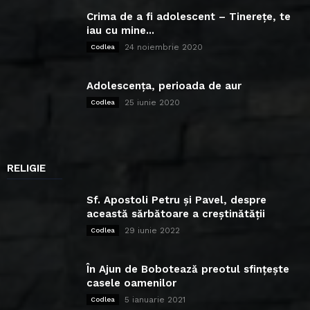
Crima de a fi adolescent – Tinerețe, te
iau cu mine...
24 noiembrie 2020
Codlea
Adolescența, perioada de aur
25 iunie 2020
Codlea
RELIGIE
Sf. Apostoli Petru și Pavel, despre
această sărbătoare a creștinătății
29 iunie 2022
Codlea
În Ajun de Bobotează preotul sfințește
casele oamenilor
5 ianuarie 2021
Codlea