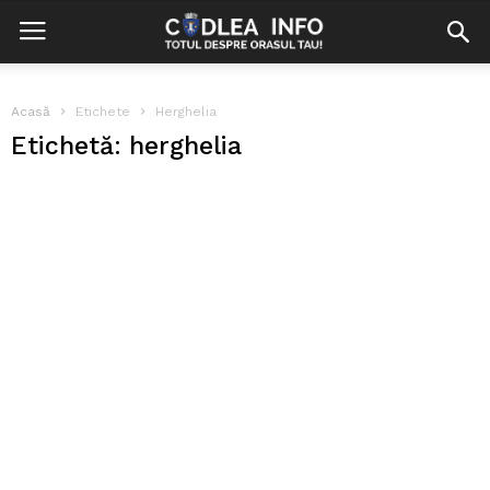
Acasă
Etichete
Herghelia
Etichetă: herghelia