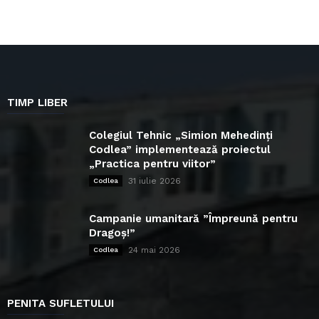
TIMP LIBER
Colegiul Tehnic „Simion Mehedinți
Codlea” implementează proiectul
„Practica pentru viitor”
31 iulie 2026
Codlea
Campanie umanitară ”Împreună pentru
Dragoș!”
24 mai 2026
Codlea
PENITA SUFLETULUI