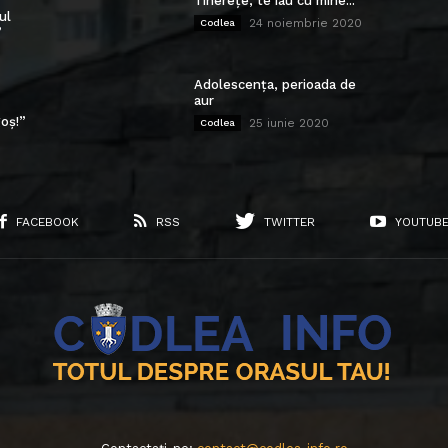
Tinerețe, te iau cu mine...
ul
24 noiembrie 2020
Codlea
”
Adolescența, perioada de
aur
oș!”
25 iunie 2020
Codlea
FACEBOOK
RSS
TWITTER
YOUTUB