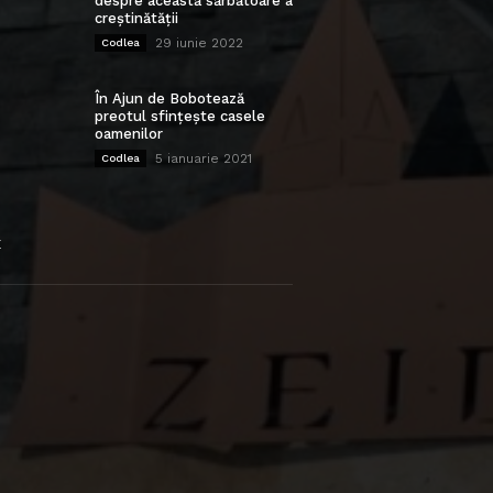
despre această sărbătoare a
creștinătății
29 iunie 2022
Codlea
În Ajun de Bobotează
preotul sfințește casele
oamenilor
5 ianuarie 2021
Codlea
E