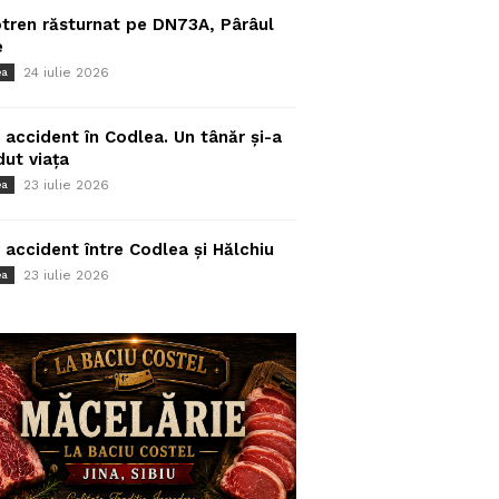
tren răsturnat pe DN73A, Pârâul
e
24 iulie 2026
ea
 accident în Codlea. Un tânăr și-a
dut viața
23 iulie 2026
ea
 accident între Codlea și Hălchiu
23 iulie 2026
ea