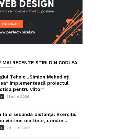
E MAI RECENTE STIRI DIN CODLEA
giul Tehnic „Simion Mehedinți
ea” implementează proiectul
ctica pentru viitor”
31 iulie 2026
ea
a la o secundă distanță: Exercițiu
cu victime multiple, urmare...
29 iulie 2026
ea