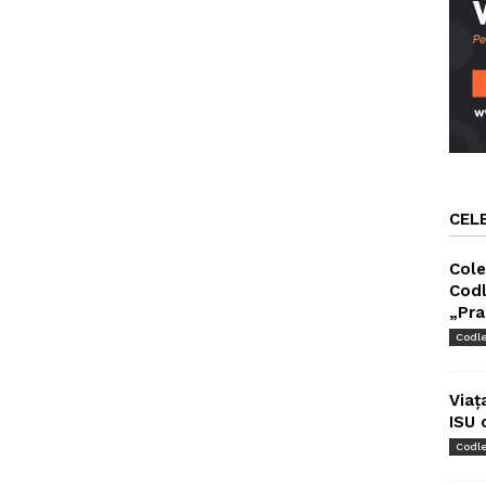
CEL
Cole
Codl
„Pra
Codl
Viaț
ISU 
Codl