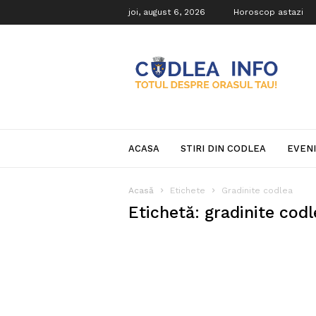
joi, august 6, 2026
Horoscop astazi
Codlea
Info
ACASA
STIRI DIN CODLEA
EVEN
Acasă
Etichete
Gradinite codlea
Etichetă: gradinite codl