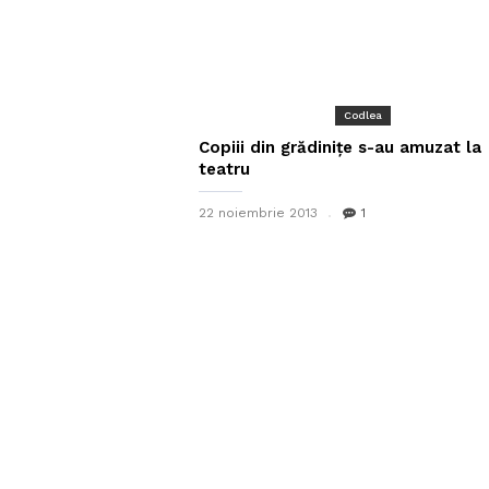
Codlea
Copiii din grădinițe s-au amuzat la
teatru
22 noiembrie 2013
1