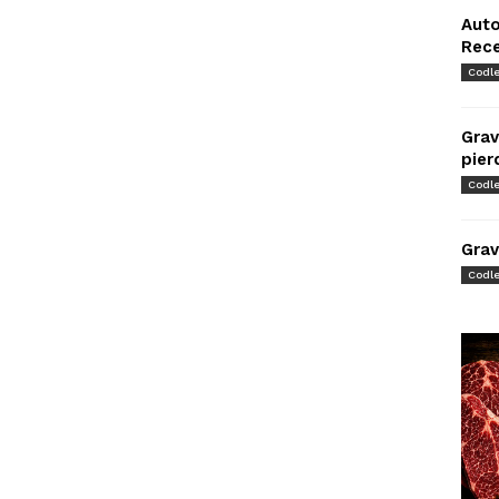
Auto
Rec
Codl
Grav
pier
Codl
Grav
Codl