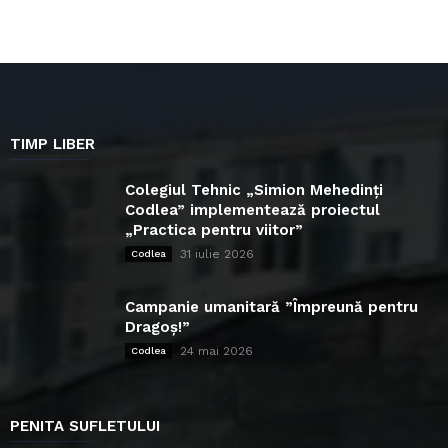
TIMP LIBER
Colegiul Tehnic „Simion Mehedinți
Codlea” implementează proiectul
„Practica pentru viitor”
31 iulie 2026
Codlea
Campanie umanitară ”Împreună pentru
Dragoș!”
24 mai 2026
Codlea
PENITA SUFLETULUI