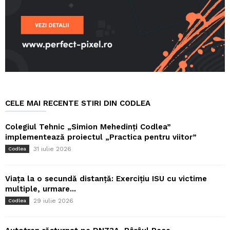
CELE MAI RECENTE STIRI DIN CODLEA
Colegiul Tehnic „Simion Mehedinți Codlea”
implementează proiectul „Practica pentru viitor”
31 iulie 2026
Codlea
Viața la o secundă distanță: Exercițiu ISU cu victime
multiple, urmare...
29 iulie 2026
Codlea