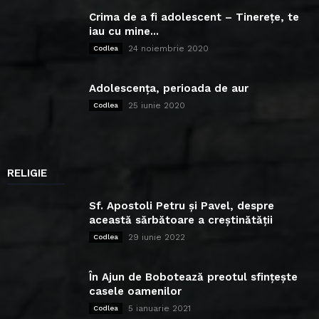
Crima de a fi adolescent – Tinerețe, te
iau cu mine...
24 noiembrie 2020
Codlea
Adolescența, perioada de aur
25 iunie 2020
Codlea
RELIGIE
Sf. Apostoli Petru și Pavel, despre
această sărbătoare a creștinătății
29 iunie 2022
Codlea
În Ajun de Bobotează preotul sfințește
casele oamenilor
5 ianuarie 2021
Codlea