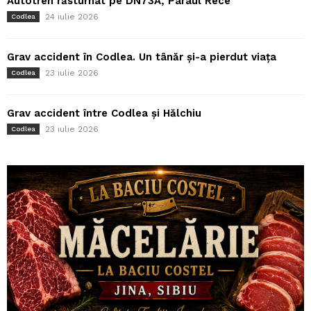
Autotren răsturnat pe DN73A, Pârâul Rece
24 iulie 2026
Codlea
Grav accident în Codlea. Un tânăr și-a pierdut viața
23 iulie 2026
Codlea
Grav accident între Codlea și Hălchiu
23 iulie 2026
Codlea