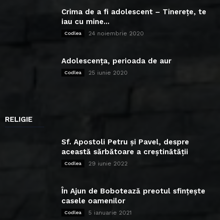
Crima de a fi adolescent – Tinerețe, te
iau cu mine...
24 noiembrie 2020
Codlea
Adolescența, perioada de aur
25 iunie 2020
Codlea
RELIGIE
Sf. Apostoli Petru și Pavel, despre
această sărbătoare a creștinătății
29 iunie 2022
Codlea
În Ajun de Bobotează preotul sfințește
casele oamenilor
5 ianuarie 2021
Codlea