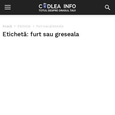
Acasă
Etichete
Furt sau greseala
Etichetă: furt sau greseala