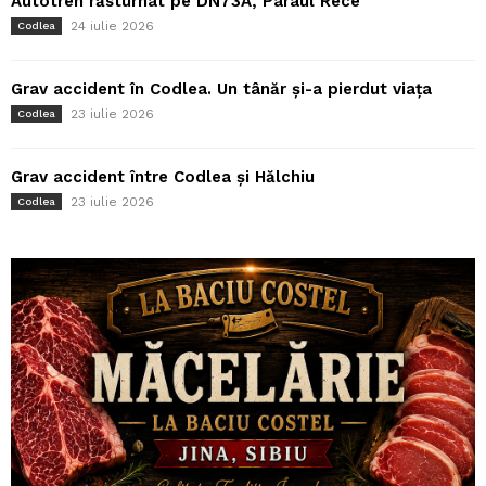
Autotren răsturnat pe DN73A, Pârâul Rece
24 iulie 2026
Codlea
Grav accident în Codlea. Un tânăr și-a pierdut viața
23 iulie 2026
Codlea
Grav accident între Codlea și Hălchiu
23 iulie 2026
Codlea