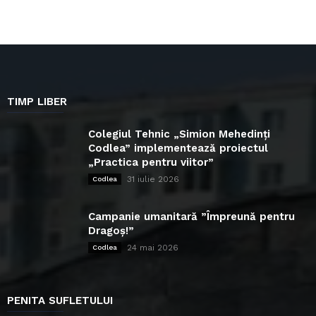
TIMP LIBER
Colegiul Tehnic „Simion Mehedinți
Codlea” implementează proiectul
„Practica pentru viitor”
31 iulie 2026
Codlea
Campanie umanitară ”Împreună pentru
Dragoș!”
24 mai 2026
Codlea
PENITA SUFLETULUI