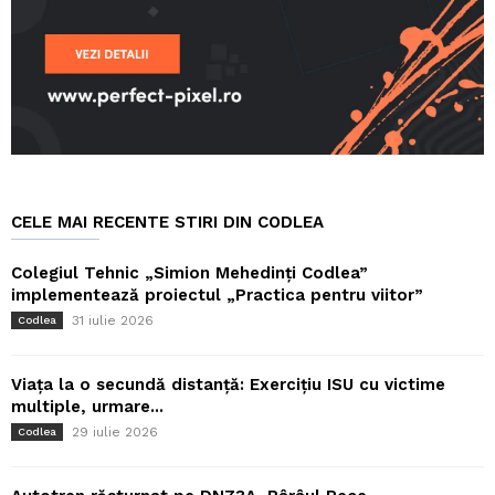
CELE MAI RECENTE STIRI DIN CODLEA
Colegiul Tehnic „Simion Mehedinți Codlea”
implementează proiectul „Practica pentru viitor”
31 iulie 2026
Codlea
Viața la o secundă distanță: Exercițiu ISU cu victime
multiple, urmare...
29 iulie 2026
Codlea