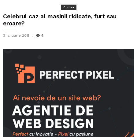
Codlea
Celebrul caz al masinii ridicate, furt sau
eroare?
3 ianuarie 2011
4