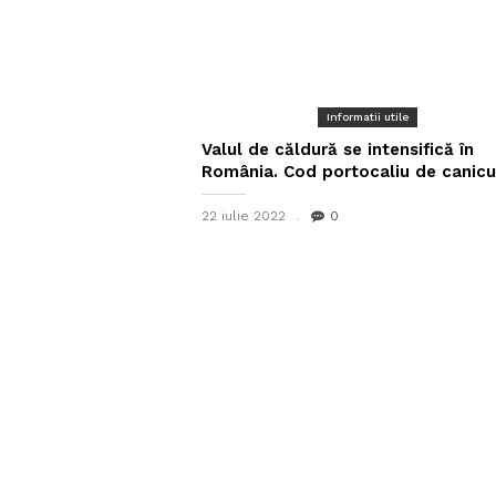
Informatii utile
Valul de căldură se intensifică în
România. Cod portocaliu de canicul
22 iulie 2022
0