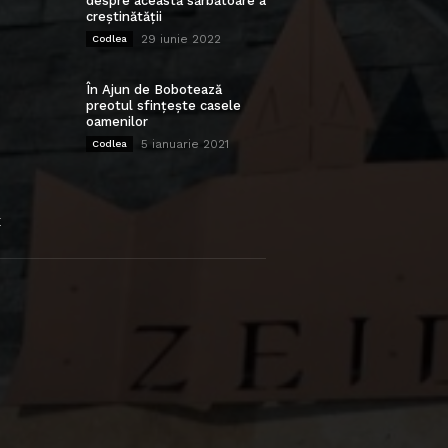
despre această sărbătoare a
creștinătății
29 iunie 2022
Codlea
În Ajun de Bobotează
preotul sfințește casele
oamenilor
5 ianuarie 2021
Codlea
E