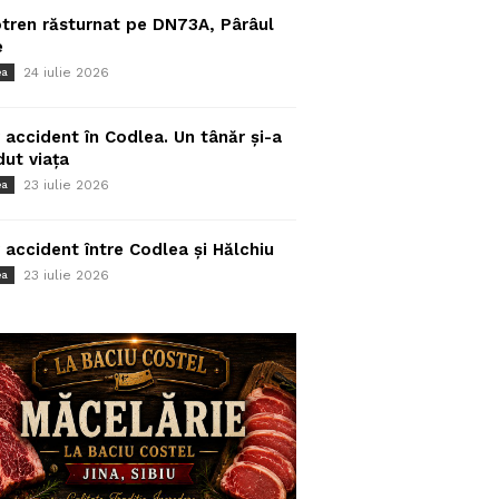
tren răsturnat pe DN73A, Pârâul
e
24 iulie 2026
ea
 accident în Codlea. Un tânăr și-a
dut viața
23 iulie 2026
ea
 accident între Codlea și Hălchiu
23 iulie 2026
ea