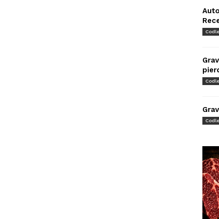
Auto
Rec
Codl
Grav
pier
Codl
Grav
Codl