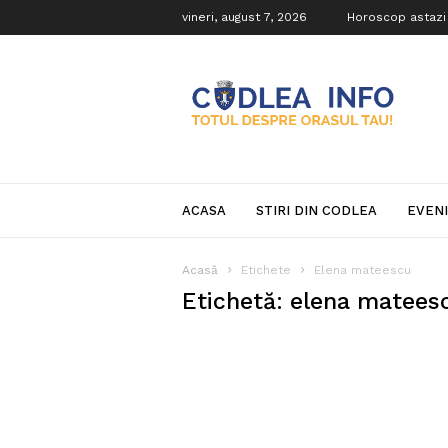
vineri, august 7, 2026
Horoscop astazi
Codlea
Info
ACASA
STIRI DIN CODLEA
EVEN
Acasă
Etichete
Elena mateescu
Etichetă: elena matees