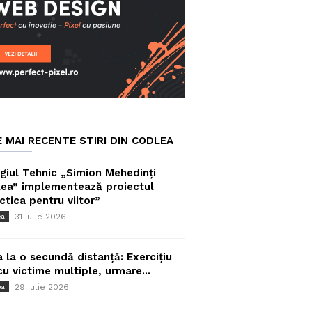
E MAI RECENTE STIRI DIN CODLEA
giul Tehnic „Simion Mehedinți
ea” implementează proiectul
ctica pentru viitor”
31 iulie 2026
ea
a la o secundă distanță: Exercițiu
cu victime multiple, urmare...
29 iulie 2026
ea