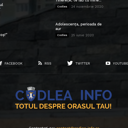
Tinerețe, te iau cu mine...
ul
24 noiembrie 2020
Codlea
”
Adolescența, perioada de
aur
oș!”
25 iunie 2020
Codlea
FACEBOOK
RSS
TWITTER
YOUTUB