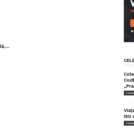
ă,...
CEL
Cole
Codl
„Pra
Codl
Viaț
ISU 
Codl