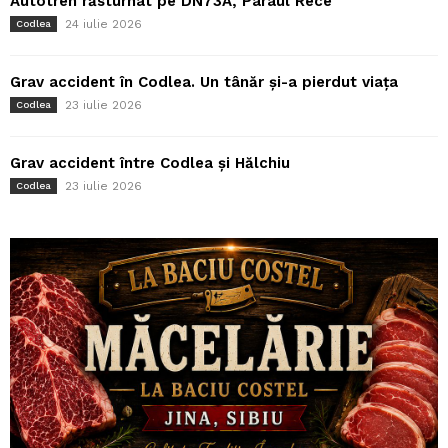
Autotren răsturnat pe DN73A, Pârâul Rece
24 iulie 2026
Codlea
Grav accident în Codlea. Un tânăr și-a pierdut viața
23 iulie 2026
Codlea
Grav accident între Codlea și Hălchiu
23 iulie 2026
Codlea