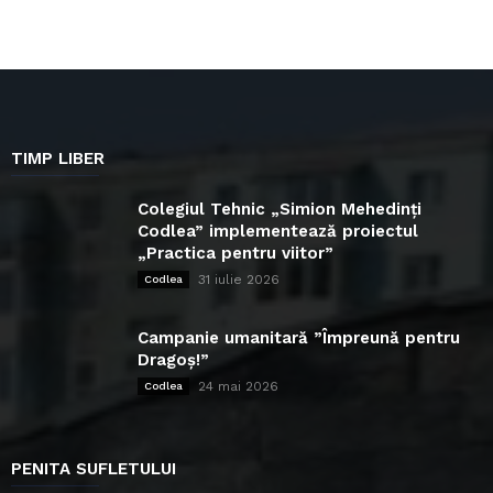
TIMP LIBER
Colegiul Tehnic „Simion Mehedinți
Codlea” implementează proiectul
„Practica pentru viitor”
31 iulie 2026
Codlea
Campanie umanitară ”Împreună pentru
Dragoș!”
24 mai 2026
Codlea
PENITA SUFLETULUI