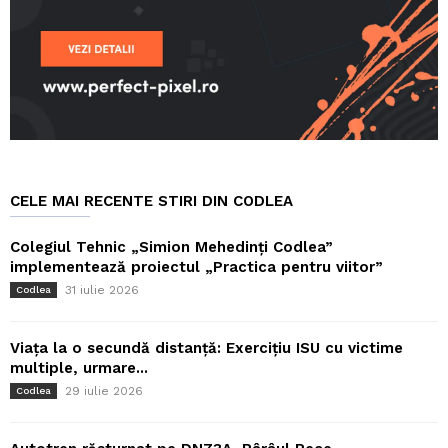
CELE MAI RECENTE STIRI DIN CODLEA
Colegiul Tehnic „Simion Mehedinți Codlea”
implementează proiectul „Practica pentru viitor”
31 iulie 2026
Codlea
Viața la o secundă distanță: Exercițiu ISU cu victime
multiple, urmare...
29 iulie 2026
Codlea