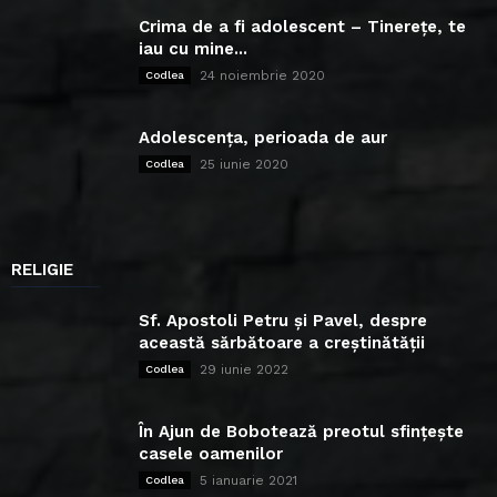
Crima de a fi adolescent – Tinerețe, te
iau cu mine...
24 noiembrie 2020
Codlea
Adolescența, perioada de aur
25 iunie 2020
Codlea
RELIGIE
Sf. Apostoli Petru și Pavel, despre
această sărbătoare a creștinătății
29 iunie 2022
Codlea
În Ajun de Bobotează preotul sfințește
casele oamenilor
5 ianuarie 2021
Codlea