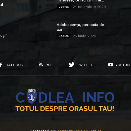
Tinerețe, te iau cu mine...
ul
24 noiembrie 2020
Codlea
”
Adolescența, perioada de
aur
oș!”
25 iunie 2020
Codlea
FACEBOOK
RSS
TWITTER
YOUTUB