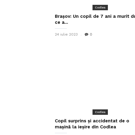
Codlea
Brașov: Un copil de 7 ani a murit 
ce a...
24 iulie 2023
0
Codlea
Copil surprins și accidentat de o
mașină la ieșire din Codlea