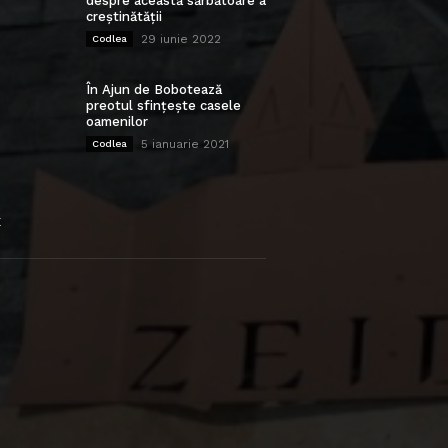
despre această sărbătoare a
creștinătății
29 iunie 2022
Codlea
În Ajun de Bobotează
preotul sfințește casele
oamenilor
5 ianuarie 2021
Codlea
E