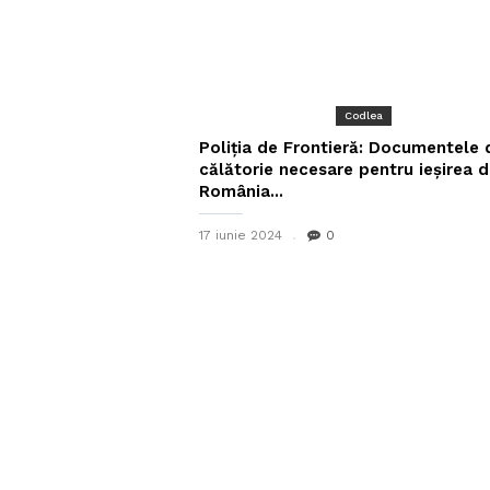
Codlea
Poliţia de Frontieră: Documentele 
călătorie necesare pentru ieșirea d
România...
17 iunie 2024
0