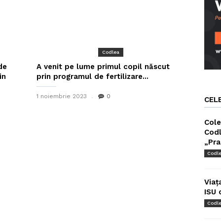
Codlea
de
A venit pe lume primul copil născut
in
prin programul de fertilizare...
1 noiembrie 2023
0
CEL
Cole
Codl
„Pra
Codl
Viaț
ISU 
Codl