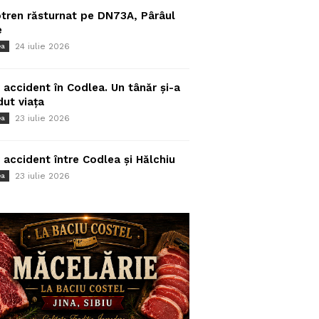
tren răsturnat pe DN73A, Pârâul
e
24 iulie 2026
ea
 accident în Codlea. Un tânăr și-a
dut viața
23 iulie 2026
ea
 accident între Codlea și Hălchiu
23 iulie 2026
ea