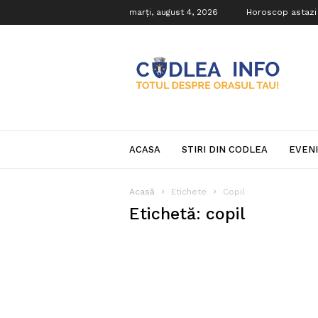
marți, august 4, 2026
Horoscop astazi
Codlea
Info
ACASA
STIRI DIN CODLEA
EVEN
Acasă
Etichete
Copil
Etichetă: copil