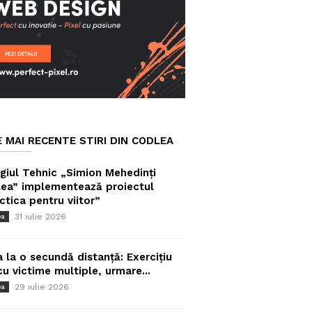
E MAI RECENTE STIRI DIN CODLEA
giul Tehnic „Simion Mehedinți
ea” implementează proiectul
ctica pentru viitor”
31 iulie 2026
ea
a la o secundă distanță: Exercițiu
cu victime multiple, urmare...
29 iulie 2026
ea