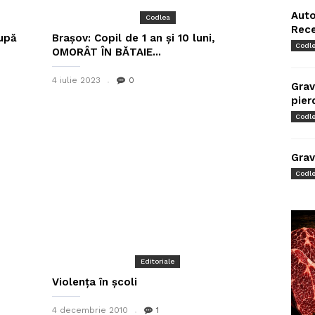
Auto
Codlea
Rec
după
Brașov: Copil de 1 an și 10 luni,
Codl
OMORÂT ÎN BĂTAIE...
4 iulie 2023
0
Grav
pier
Codl
Grav
Codl
Editoriale
Violenţa în şcoli
4 decembrie 2010
1