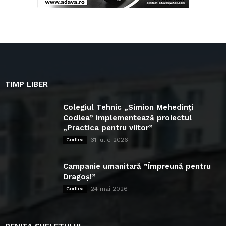
TIMP LIBER
Colegiul Tehnic „Simion Mehedinți
Codlea” implementează proiectul
„Practica pentru viitor”
31 iulie 2026
Codlea
Campanie umanitară ”Împreună pentru
Dragoș!”
24 mai 2026
Codlea