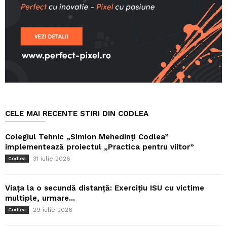
CELE MAI RECENTE STIRI DIN CODLEA
Colegiul Tehnic „Simion Mehedinți Codlea”
implementează proiectul „Practica pentru viitor”
31 iulie 2026
Codlea
Viața la o secundă distanță: Exercițiu ISU cu victime
multiple, urmare...
29 iulie 2026
Codlea