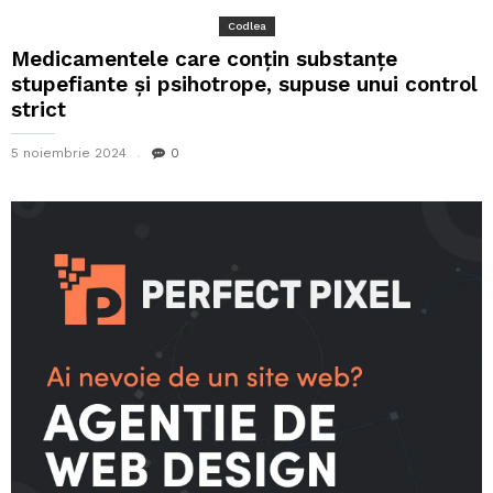
Codlea
Medicamentele care conţin substanţe
stupefiante şi psihotrope, supuse unui control
strict
5 noiembrie 2024
0