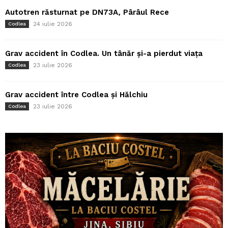
Autotren răsturnat pe DN73A, Pârâul Rece
24 iulie 2026
Codlea
Grav accident în Codlea. Un tânăr și-a pierdut viața
23 iulie 2026
Codlea
Grav accident între Codlea și Hălchiu
23 iulie 2026
Codlea