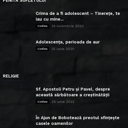
PENITA SUFLETULUI
Crima de a fi adolescent – Tinerețe, te
iau cu mine...
24 noiembrie 2020
Codlea
Adolescența, perioada de aur
25 iunie 2020
Codlea
RELIGIE
Sf. Apostoli Petru și Pavel, despre
această sărbătoare a creștinătății
29 iunie 2022
Codlea
În Ajun de Bobotează preotul sfințește
casele oamenilor