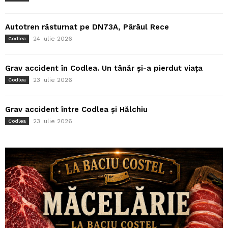
Autotren răsturnat pe DN73A, Pârâul Rece
24 iulie 2026
Codlea
Grav accident în Codlea. Un tânăr și-a pierdut viața
23 iulie 2026
Codlea
Grav accident între Codlea și Hălchiu
23 iulie 2026
Codlea