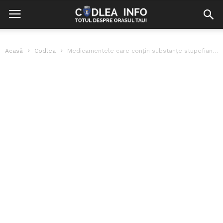
Acasă
Codlea
Medicamentele care conţin substanţe stupefiante şi psihotrope, supuse unui control strict