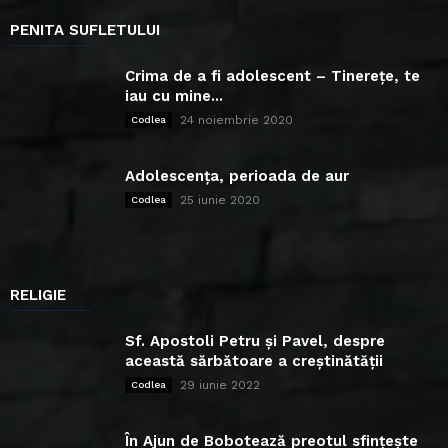
PENITA SUFLETULUI
Crima de a fi adolescent – Tinerețe, te
iau cu mine...
24 noiembrie 2020
Codlea
Adolescența, perioada de aur
25 iunie 2020
Codlea
RELIGIE
Sf. Apostoli Petru și Pavel, despre
această sărbătoare a creștinătății
29 iunie 2022
Codlea
În Ajun de Bobotează preotul sfințește