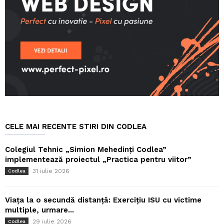
CELE MAI RECENTE STIRI DIN CODLEA
Colegiul Tehnic „Simion Mehedinți Codlea”
implementează proiectul „Practica pentru viitor”
31 iulie 2026
Codlea
Viața la o secundă distanță: Exercițiu ISU cu victime
multiple, urmare...
29 iulie 2026
Codlea