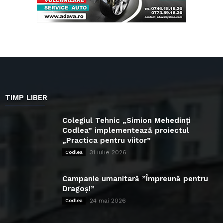
TIMP LIBER
Colegiul Tehnic „Simion Mehedinți
Codlea” implementează proiectul
„Practica pentru viitor”
31 iulie 2026
Codlea
Campanie umanitară ”Împreună pentru
Dragoș!”
24 mai 2026
Codlea