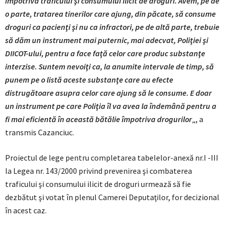
împotriva traficului şi consumului ilicit de droguri. Avem, pe de
o parte, tratarea tinerilor care ajung, din păcate, să consume
droguri ca pacienţi şi nu ca infractori, pe de altă parte, trebuie
să dăm un instrument mai puternic, mai adecvat, Poliţiei şi
DIICOT-ului, pentru a face faţă celor care produc substanţe
interzise. Suntem nevoiţi ca, la anumite intervale de timp, să
punem pe o listă aceste substanţe care au efecte
distrugătoare asupra celor care ajung să le consume. E doar
un instrument pe care Poliţia îl va avea la îndemână pentru a
fi mai eficientă în această bătălie împotriva drogurilor
„, a
transmis Cazanciuc.
Proiectul de lege pentru completarea tabelelor-anexă nr.I -III
la Legea nr. 143/2000 privind prevenirea şi combaterea
traficului şi consumului ilicit de droguri urmează să fie
dezbătut şi votat în plenul Camerei Deputaţilor, for decizional
în acest caz.