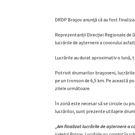
DRDP Braşov anunţă că au fost finalizate
Reprezentanții Direcției Regionale de 
lucrările de așternere a covorului asfalt
Lucrările au durat aproximativ o lună, ti
Potrivit drumarilor braşoveni, lucrăril
pe un tronson de 6,5 km. Pe această por
zilele următoare.
În zonă este necesar să se circule cu pr
lucrărilor, sunt prezente utilajele drum
„
Am finalizat lucrările de așternere a co
județul Brașov. Lucrările au constat în s