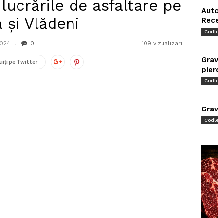
 lucrările de asfaltare pe
Auto
 şi Vlădeni
Rec
Codl
2024
0
109 vizualizari
Grav
uiți pe Twitter
pier
Codl
Grav
Codl