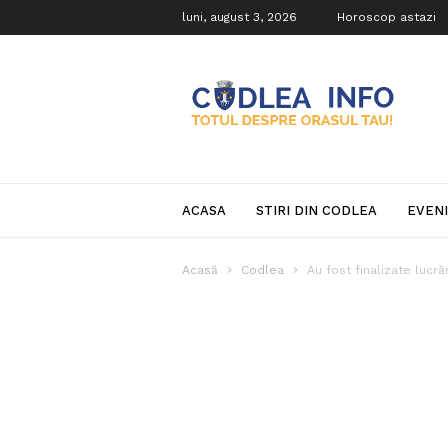
luni, august 3, 2026
Horoscop astazi
Codlea
Info
ACASA
STIRI DIN CODLEA
EVEN
Acasă
Codlea
Au fost finalizate lucră