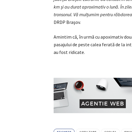
km și au durat aproximativ o lună. În zile
tronsonul. Vă mulțumim pentru răbdarea 
DRDP Braşov.
Amintim că, în urmă cu apoximativ două 
pasajului de peste calea ferată de la intr
au fost ridicate.
ETICHETE
ASFALTARE
CODLEA
FINA