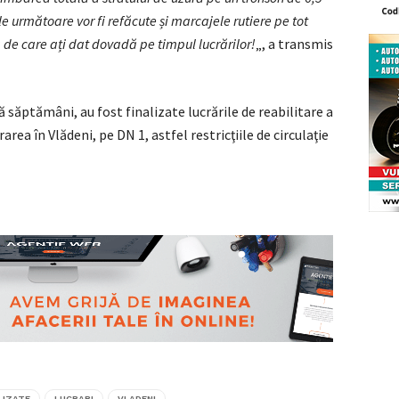
le următoare vor fi refăcute și marcajele rutiere pe tot
de care ați dat dovadă pe timpul lucrărilor!
„, a transmis
săptămâni, au fost finalizate lucrările de reabilitare a
area în Vlădeni, pe DN 1, astfel restricţiile de circulaţie
LIZATE
LUCRARI
VLADENI