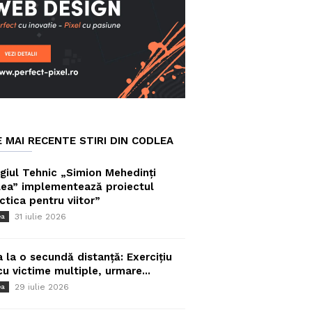
E MAI RECENTE STIRI DIN CODLEA
giul Tehnic „Simion Mehedinți
ea” implementează proiectul
ctica pentru viitor”
31 iulie 2026
ea
a la o secundă distanță: Exercițiu
cu victime multiple, urmare...
29 iulie 2026
ea