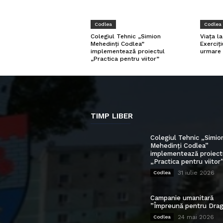
Codlea
Codlea
Viața l
Colegiul Tehnic „Simion
Exerciți
Mehedinți Codlea”
urmare 
implementează proiectul
„Practica pentru viitor”
TIMP LIBER
Colegiul Tehnic „Simio
Mehedinți Codlea”
implementează proiect
„Practica pentru viitor
31 iulie 2026
Codlea
Campanie umanitară
”Împreună pentru Drag
24 mai 2026
Codlea