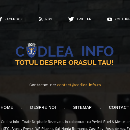
FACEBOOK
RSS
TWITTER
YOUTUB
Contactați-ne:
contact@codlea-info.ro
HOME
DESPRE NOI
SITEMAP
CONTACT
 Codlea Info - Toate Drepturile Rezervate. In colaborare cu
Perfect Pixel
&
Mentenan
re SEO
,
Brasov Events
,
WP Plugins
,
Sali Nunta Romania
,
Casa Edy - Viseu de sus
,
E