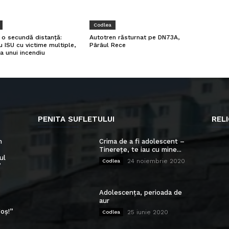
Codlea
a o secundă distanță:
Autotren răsturnat pe DN73A,
u ISU cu victime multiple,
Pârâul Rece
a unui incendiu
PENITA SUFLETULUI
RELI
n
Crima de a fi adolescent –
Tinerețe, te iau cu mine...
ul
24 noiembrie 2020
Codlea
”
Adolescența, perioada de
aur
oș!”
25 iunie 2020
Codlea