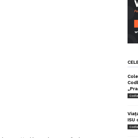
CEL
Cole
Codl
„Pra
Codl
Viaț
ISU 
Codl