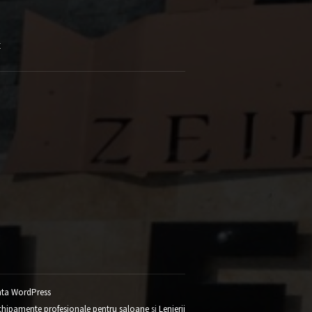
E
ta WordPress
chipamente profesionale pentru saloane
si
Lenjerii