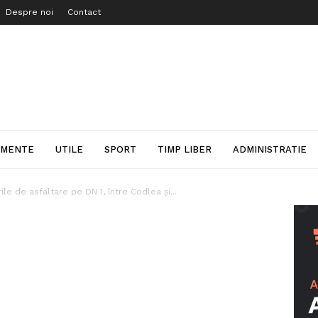
Despre noi
Contact
IMENTE
UTILE
SPORT
TIMP LIBER
ADMINISTRATIE
rile de asfaltare pe DN 1, între Codlea şi...