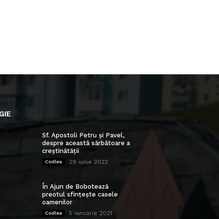
GIE
Sf. Apostoli Petru și Pavel,
despre această sărbătoare a
creștinătății
29 iunie 2022
Codlea
În Ajun de Bobotează
preotul sfințește casele
oamenilor
5 ianuarie 2021
Codlea