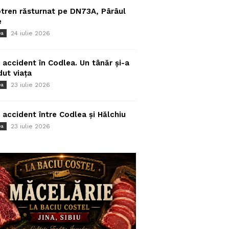
tren răsturnat pe DN73A, Pârâul
e
24 iulie 2026
ea
 accident în Codlea. Un tânăr și-a
dut viața
23 iulie 2026
ea
 accident între Codlea și Hălchiu
23 iulie 2026
ea