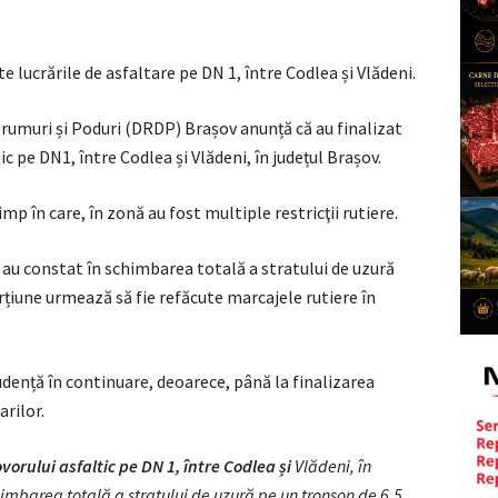
 lucrările de asfaltare pe DN 1, între Codlea și Vlădeni.
Drumuri și Poduri (DRDP) Brașov anunță că au finalizat
ic pe DN1, între Codlea și Vlădeni, în județul Brașov.
mp în care, în zonă au fost multiple restricţii rutiere.
e au constat în schimbarea totală a stratului de uzură
țiune urmează să fie refăcute marcajele rutiere în
udență în continuare, deoarece, până la finalizarea
arilor.
vorului asfaltic pe DN 1, între Codlea și
Vlădeni, în
chimbarea totală a stratului de uzură pe un tronson de 6,5