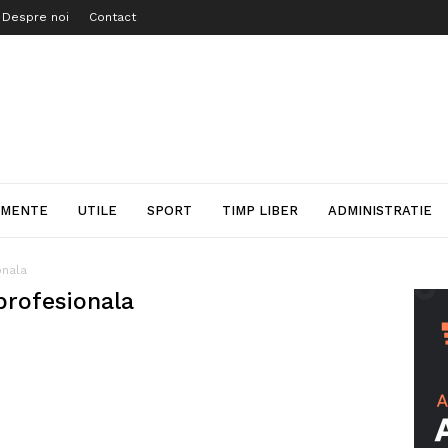
Despre noi
Contact
IMENTE
UTILE
SPORT
TIMP LIBER
ADMINISTRATIE
onala
 profesionala