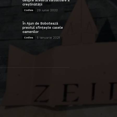
despre această sărbătoare a
creștinătății
29 iunie 2022
Codlea
În Ajun de Bobotează
preotul sfințește casele
oamenilor
5 ianuarie 2021
Codlea
E