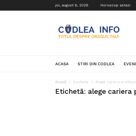
joi, august 6, 2026
Horoscop astazi
Codlea
Info
ACASA
STIRI DIN CODLEA
EVEN
Acasă
Etichete
Alege cariera profesi
Etichetă: alege cariera