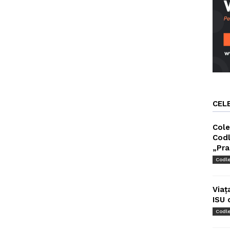
CEL
Cole
Codl
„Pra
Codl
Viaț
ISU 
Codl