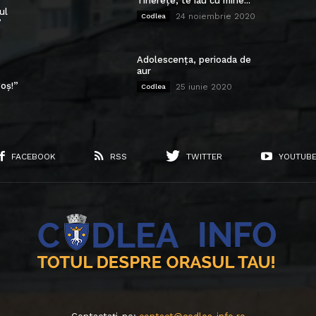
Tinerețe, te iau cu mine...
ul
24 noiembrie 2020
Codlea
”
Adolescența, perioada de
aur
oș!”
25 iunie 2020
Codlea
FACEBOOK
RSS
TWITTER
YOUTUB