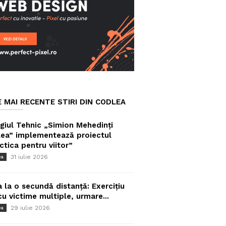
E MAI RECENTE STIRI DIN CODLEA
giul Tehnic „Simion Mehedinți
ea” implementează proiectul
ctica pentru viitor”
31 iulie 2026
ea
a la o secundă distanță: Exercițiu
cu victime multiple, urmare...
29 iulie 2026
ea