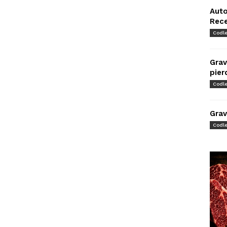
Auto
Rec
Codl
Grav
pier
Codl
Grav
Codl