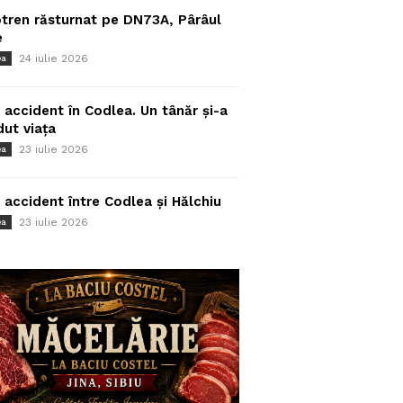
tren răsturnat pe DN73A, Pârâul
e
24 iulie 2026
ea
 accident în Codlea. Un tânăr și-a
dut viața
23 iulie 2026
ea
 accident între Codlea și Hălchiu
23 iulie 2026
ea