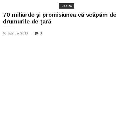
Codlea
70 miliarde şi promisiunea că scăpăm de
drumurile de ţară
16 aprilie 2013
3