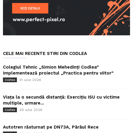
CELE MAI RECENTE STIRI DIN CODLEA
Colegiul Tehnic „Simion Mehedinți Codlea”
implementează proiectul „Practica pentru viitor”
31 iulie 2026
Codlea
Viața la o secundă distanță: Exercițiu ISU cu victime
multiple, urmare...
29 iulie 2026
Codlea
Autotren răsturnat pe DN73A, Pârâul Rece