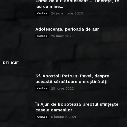
Crima de a fi adolescent – Tinerețe, te
iau cu mine...
24 noiembrie 2020
Codlea
Adolescența, perioada de aur
25 iunie 2020
Codlea
RELIGIE
Sf. Apostoli Petru și Pavel, despre
această sărbătoare a creștinătății
29 iunie 2022
Codlea
În Ajun de Bobotează preotul sfințește
casele oamenilor
5 ianuarie 2021
Codlea