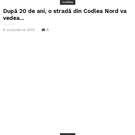
Codlea
După 20 de ani, o stradă din Codlea Nord va
vedea...
8 octombrie 2012
5