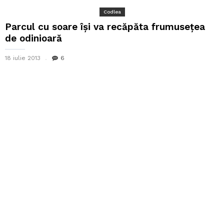
Codlea
Parcul cu soare își va recăpăta frumusețea
de odinioară
18 iulie 2013
6