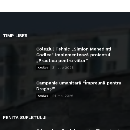
TIMP LIBER
Colegiul Tehnic „Simion Mehedinți
Codlea” implementează proiectul
„Practica pentru viitor”
31 iulie 2026
Codlea
Campanie umanitară ”Împreună pentru
Dragoș!”
24 mai 2026
Codlea
PENITA SUFLETULUI