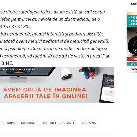
 dintre suferințele fizice, acum există un call center
lefon pentru cei au nevoie de un sfat medical, de o
040 37 37 87 805.
mba ucraineană, medici interniști și pediatri. Ascultă,
amdată avem medici pediatri si de medicină generală.
 si psihologie. Dacă auziți de medici endocrinologi și
ă ucraineană, vă rugăm să ne dați de veste în privat.”
au
e BINE.
SUPORT MEDICAL
SUPORT REFUGIATI
UCRAINA