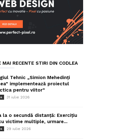
E MAI RECENTE STIRI DIN CODLEA
giul Tehnic „Simion Mehedinți
ea” implementează proiectul
ctica pentru viitor”
31 iulie 2026
ea
a la o secundă distanță: Exercițiu
cu victime multiple, urmare...
29 iulie 2026
ea