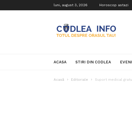
luni, august 3, 2026
Horoscop astazi
Codlea
Info
ACASA
STIRI DIN CODLEA
EVEN
Acasă
Editoriale
Suport medical gratui