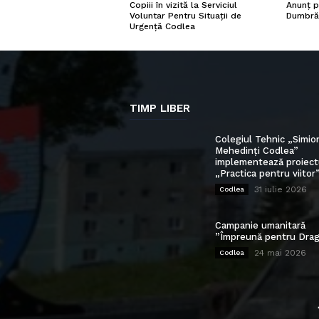
Copiii în vizită la Serviciul
Anunț p
Voluntar Pentru Situații de
Dumbră
Urgență Codlea
TIMP LIBER
Colegiul Tehnic „Simio
Mehedinți Codlea”
implementează proiect
„Practica pentru viitor
31 iulie 2026
Codlea
Campanie umanitară
”Împreună pentru Drag
24 mai 2026
Codlea