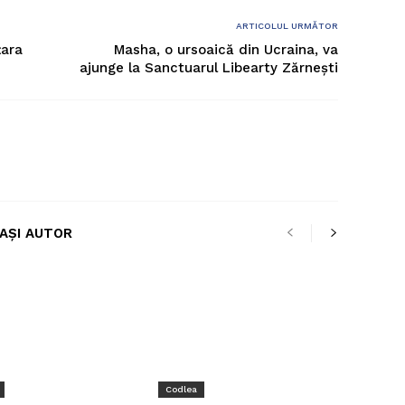
ARTICOLUL URMĂTOR
țara
Masha, o ursoaică din Ucraina, va
ajunge la Sanctuarul Libearty Zărnești
LAȘI AUTOR
Codlea