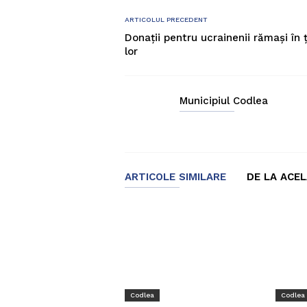
ARTICOLUL PRECEDENT
Donații pentru ucrainenii rămași în 
lor
Municipiul Codlea
ARTICOLE SIMILARE
DE LA ACE
Codlea
Codlea