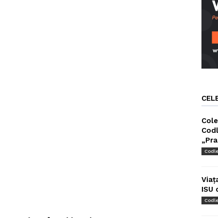
CEL
Cole
Codl
„Pra
Codl
Viaț
ISU 
Codl