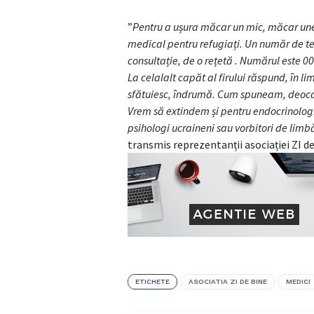
”
Pentru a ușura măcar un mic, măcar unele
medical pentru refugiați. Un număr de te
consultație, de o rețetă . Numărul este 0
La celalalt capăt al firului răspund, în li
sfătuiesc, îndrumă. Cum spuneam, deoc
Vrem să extindem și pentru endocrinologie
psihologi ucraineni sau vorbitori de limb
transmis reprezentanții asociației ZI d
ETICHETE
ASOCIATIA ZI DE BINE
MEDICI