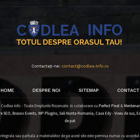
Contactați-ne:
contact@codlea-info.ro
HOME
DESPRE NOI
SITEMAP
CONTACT
 Codlea Info - Toate Drepturile Rezervate. In colaborare cu
Perfect Pixel
&
Mentenan
re SEO
,
Brasov Events
,
WP Plugins
,
Sali Nunta Romania
,
Casa Edy - Viseu de sus
,
E
de pat
tegrala sau partiala a materialelor de pe acest site este permisa numai cu acordul