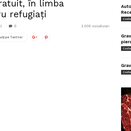
atuit, în limba
Auto
u refugiați
Rec
Codl
22
0
2.005 vizualizari
Grav
uiți pe Twitter
pier
Codl
Grav
Codl