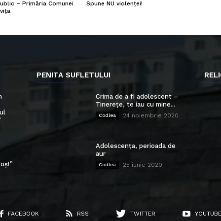
ublic – Primăria Comunei
Spune NU violenței!
vița
PENITA SUFLETULUI
RELI
n
Crima de a fi adolescent –
Tinerețe, te iau cu mine...
ul
24 noiembrie 2020
Codlea
”
Adolescența, perioada de
aur
oș!”
25 iunie 2020
Codlea
FACEBOOK
RSS
TWITTER
YOUTUB