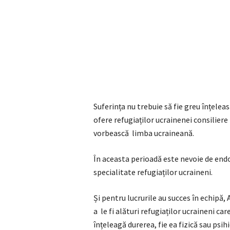
Suferința nu trebuie să fie greu înțeleas
ofere refugiaților ucrainenei consiliere
vorbească limba ucraineană.
În aceasta perioadă este nevoie de endo
specialitate refugiaților ucraineni.
Și pentru lucrurile au succes în echipă,
a le fi alături refugiaților ucraineni ca
înțeleagă durerea, fie ea fizică sau psihi