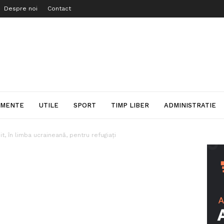
Despre noi
Contact
IMENTE
UTILE
SPORT
TIMP LIBER
ADMINISTRATIE
t, în limba ucraineană, pentru refugiați