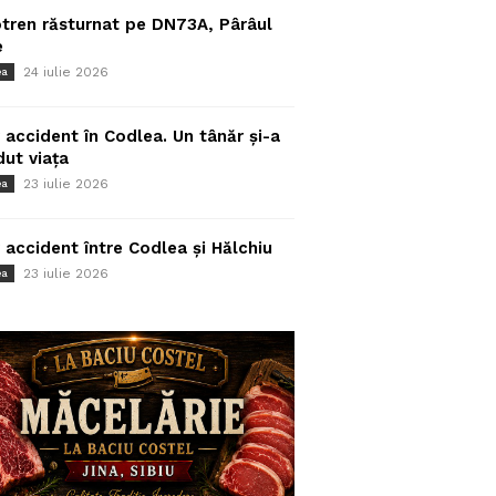
tren răsturnat pe DN73A, Pârâul
e
24 iulie 2026
ea
 accident în Codlea. Un tânăr și-a
dut viața
23 iulie 2026
ea
 accident între Codlea și Hălchiu
23 iulie 2026
ea