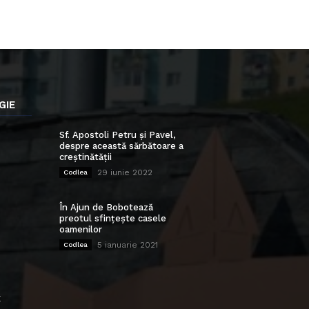
GIE
Sf. Apostoli Petru și Pavel,
despre această sărbătoare a
creștinătății
29 iunie 2022
Codlea
În Ajun de Bobotează
preotul sfințește casele
oamenilor
5 ianuarie 2021
Codlea
E