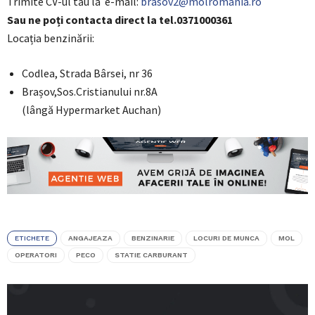
Trimite CV-ul tău la e-mail:
brasov2@molromania.ro
Sau ne poți contacta direct la tel.0371000361
Locația benzinării:
Codlea, Strada Bârsei, nr 36
Brașov,Sos.Cristianului nr.8A
(lângă Hypermarket Auchan)
ETICHETE
ANGAJEAZA
BENZINARIE
LOCURI DE MUNCA
MOL
OPERATORI
PECO
STATIE CARBURANT