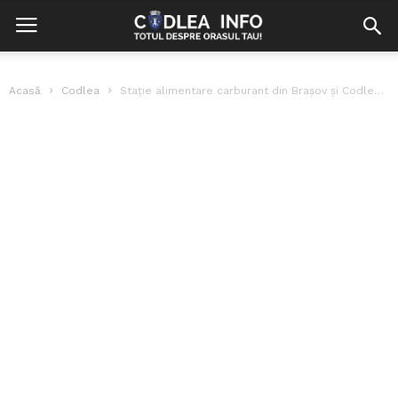
Acasă
Codlea
Stație alimentare carburant din Brașov și Codlea angajează personal!