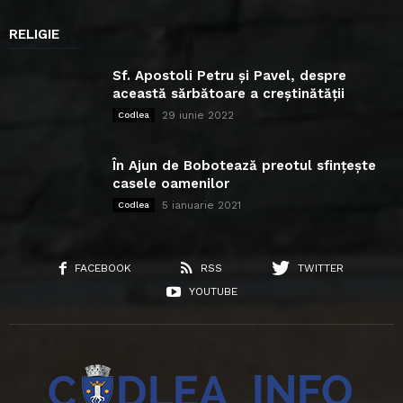
RELIGIE
Sf. Apostoli Petru și Pavel, despre
această sărbătoare a creștinătății
29 iunie 2022
Codlea
În Ajun de Bobotează preotul sfințește
casele oamenilor
5 ianuarie 2021
Codlea
FACEBOOK
RSS
TWITTER
YOUTUBE