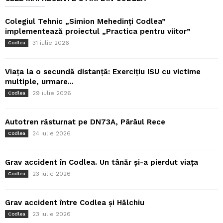
Colegiul Tehnic „Simion Mehedinți Codlea”
implementează proiectul „Practica pentru viitor”
31 iulie 2026
Codlea
Viața la o secundă distanță: Exercițiu ISU cu victime
multiple, urmare...
29 iulie 2026
Codlea
Autotren răsturnat pe DN73A, Pârâul Rece
24 iulie 2026
Codlea
Grav accident în Codlea. Un tânăr și-a pierdut viața
23 iulie 2026
Codlea
Grav accident între Codlea și Hălchiu
23 iulie 2026
Codlea