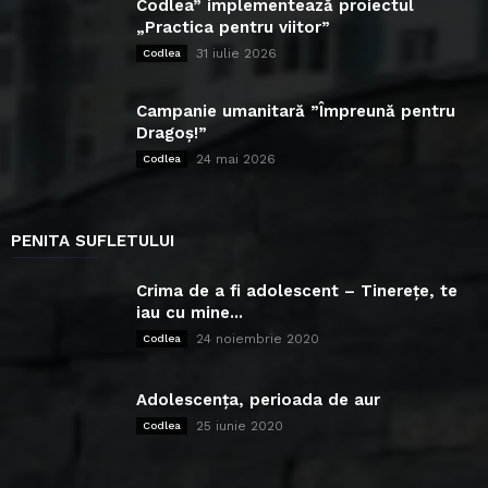
Codlea” implementează proiectul
„Practica pentru viitor”
31 iulie 2026
Codlea
Campanie umanitară ”Împreună pentru
Dragoș!”
24 mai 2026
Codlea
PENITA SUFLETULUI
Crima de a fi adolescent – Tinerețe, te
iau cu mine...
24 noiembrie 2020
Codlea
Adolescența, perioada de aur
25 iunie 2020
Codlea