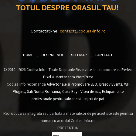
Contactați-ne:
contact@codlea-info.ro
HOME
DESPRE NOI
SITEMAP
CONTACT
© 2010 - 2026 Codlea Info - Toate Drepturile Rezervate. In colaborare cu
Perfect
Pixel
&
Mentenanta WordPress
Codlea Info recomanda
Advertoriale si Promovare SEO
,
Brasov Events
,
WP
Plugins
,
Sali Nunta Romania
,
Casa Edy - Viseu de sus
,
Echipamente
profesionale pentru saloane
si
Lenjerii de pat
Reproducerea integrala sau partiala a materialelor de pe acest site este permisa
numai cu acordul Codlea-Info.ro.
PREZENTI IN