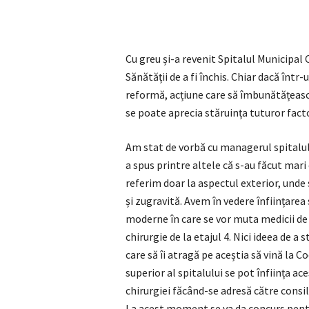
Cu greu și-a revenit Spitalul Municipal 
Sănătății de a fi închis. Chiar dacă într
reformă, acțiune care să îmbunătățească 
se poate aprecia stăruința tuturor factor
Am stat de vorbă cu managerul spitalul
a spus printre altele că s-au făcut mari 
referim doar la aspectul exterior, unde 
și zugravită. Avem în vedere înființarea 
moderne în care se vor muta medicii de fa
chirurgie de la etajul 4. Nici ideea de a 
care să îi atragă pe aceștia să vină la 
superior al spitalului se pot înființa ac
chirurgiei făcând-se adresă către consili
La acest moment se va da concurs pentr