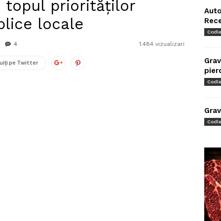
 topul priorităților
Auto
blice locale
Rec
Codl
4
1.484 vizualizari
Grav
uiți pe Twitter
pier
Codl
Grav
Codl