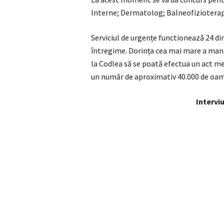
Interne; Dermatolog; Balneofiziotera
Serviciul de urgențe functionează 24 din
întregime. Dorința cea mai mare a manage
la Codlea să se poată efectua un act me
un număr de aproximativ 40.000 de oameni
Intervi