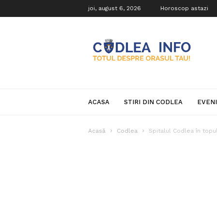
joi, august 6, 2026
Horoscop astazi
Codlea
Info
ACASA
STIRI DIN CODLEA
EVEN
Acasă
Codlea
Spitalul Codlea în topul