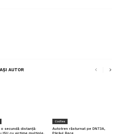
LAȘI AUTOR
Codlea
a o secundă distanță:
Autotren răsturnat pe DN73A,
u ISU cu victime multiple,
Pârâul Rece