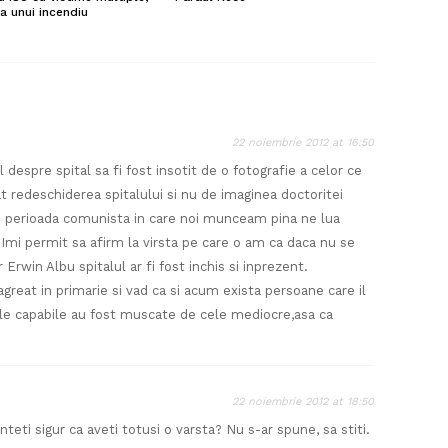
a unui incendiu
22 noiembrie 2012 at 16:50
l despre spital sa fi fost insotit de o fotografie a celor ce
itat redeschiderea spitalului si nu de imaginea doctoritei
e perioada comunista in care noi munceam pina ne lua
i. Imi permit sa afirm la virsta pe care o am ca daca nu se
 Erwin Albu spitalul ar fi fost inchis si inprezent.
great in primarie si vad ca si acum exista persoane care il
e capabile au fost muscate de cele mediocre,asa ca
22 noiembrie 2012 at 18:50
ti sigur ca aveti totusi o varsta? Nu s-ar spune, sa stiti.