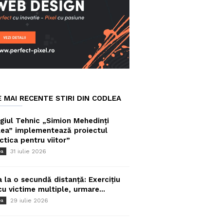
E MAI RECENTE STIRI DIN CODLEA
giul Tehnic „Simion Mehedinți
ea” implementează proiectul
ctica pentru viitor”
31 iulie 2026
ea
a la o secundă distanță: Exercițiu
cu victime multiple, urmare...
29 iulie 2026
ea