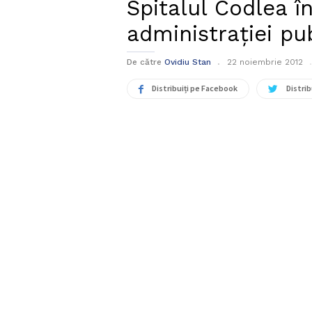
Spitalul Codlea în
administrației pu
De către
Ovidiu Stan
22 noiembrie 2012
Distribuiți pe Facebook
Distrib