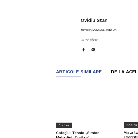
Ovidiu Stan
https://codlea-info.ro
Jurnalist
ARTICOLE SIMILARE
DE LA ACE
Codlea
Codlea
Viața l
Colegiul Tehnic „Simion
Exerciți
Mehedinți Codlea”