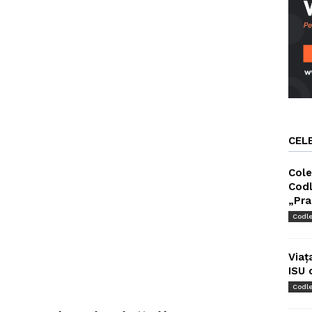
CEL
Cole
Codl
„Pra
Codl
Viaț
ISU 
Codl