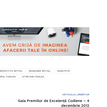
INVESTITII SPITAL
MANAGER SPITAL
SANATATE
IPAL CODLEA
STIRI DIN CODLEA
ARTICOLUL URMĂTOR
Gala Premiilor de Excelență Codlene – 4
decembrie 2012