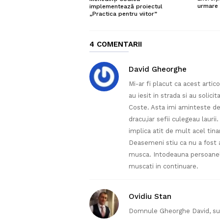
urmare 
implementează proiectul
„Practica pentru viitor”
4 COMENTARII
David Gheorghe
Mi-ar fi placut ca acest artico
au iesit in strada si au solic
Coste. Asta imi aminteste d
dracu,iar sefii culegeau lauri
implica atit de mult acel tinar
Deasemeni stiu ca nu a fost a
musca. Intodeauna persoanel
muscati in continuare.
Ovidiu Stan
Domnule Gheorghe David, sunte