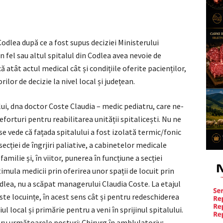
Codlea după ce a fost supus deciziei Ministerului
-un fel sau altul spitalul din Codlea avea nevoie de
atât actul medical cât și condițiile oferite pacienților,
ilor de decizie la nivel local și județean.
ui, dna doctor Coste Claudia – medic pediatru, care ne-
eforturi pentru reabilitarea unității spitalicești. Nu ne
se vede că fațada spitalului a fost izolată termic/fonic
secției de îngrjiri paliative, a cabinetelor medicale
milie și, în viitor, punerea în funcțiune a secției
stimula medicii prin oferirea unor spații de locuit prin
Codlea, nu a scăpat managerului Claudia Coste. La etajul
este locuințe, în acest sens cât și pentru redeschiderea
ul local și primărie pentru a veni în sprijinul spitalului.
u următoarele posturi: Chirurg în amblulatoriu;