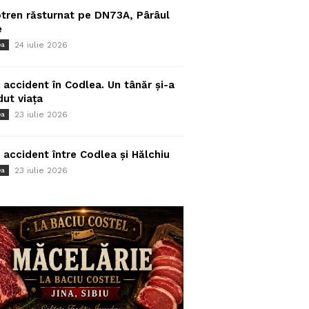
tren răsturnat pe DN73A, Pârâul
e
24 iulie 2026
ea
 accident în Codlea. Un tânăr și-a
dut viața
23 iulie 2026
ea
 accident între Codlea și Hălchiu
23 iulie 2026
ea