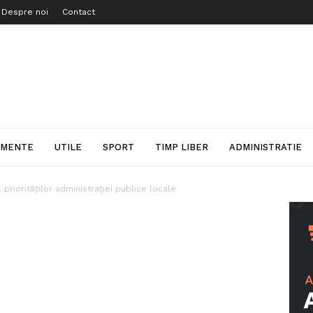
Despre noi
Contact
IMENTE
UTILE
SPORT
TIMP LIBER
ADMINISTRATIE
 priorităților administrației publice locale