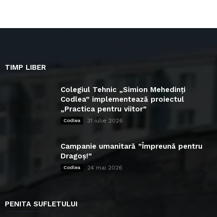
TIMP LIBER
Colegiul Tehnic „Simion Mehedinți
Codlea” implementează proiectul
„Practica pentru viitor”
31 iulie 2026
Codlea
Campanie umanitară ”Împreună pentru
Dragoș!”
24 mai 2026
Codlea
PENITA SUFLETULUI