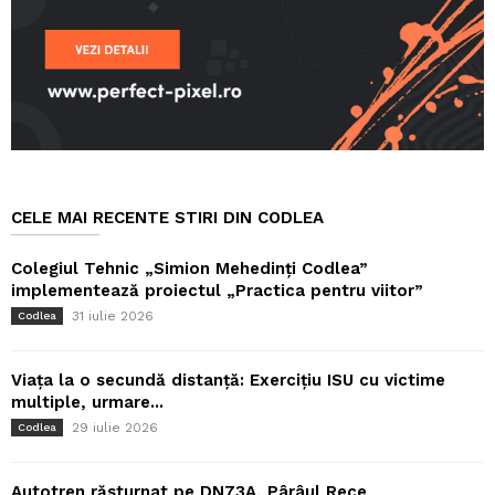
CELE MAI RECENTE STIRI DIN CODLEA
Colegiul Tehnic „Simion Mehedinți Codlea”
implementează proiectul „Practica pentru viitor”
31 iulie 2026
Codlea
Viața la o secundă distanță: Exercițiu ISU cu victime
multiple, urmare...
29 iulie 2026
Codlea
Autotren răsturnat pe DN73A, Pârâul Rece