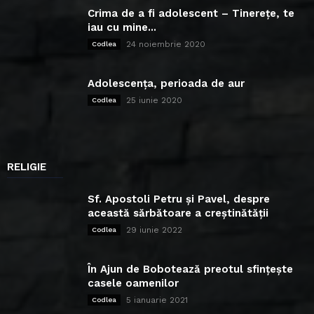
Crima de a fi adolescent – Tinerețe, te
iau cu mine...
24 noiembrie 2020
Codlea
Adolescența, perioada de aur
25 iunie 2020
Codlea
RELIGIE
Sf. Apostoli Petru și Pavel, despre
această sărbătoare a creștinătății
29 iunie 2022
Codlea
În Ajun de Bobotează preotul sfințește
casele oamenilor
5 ianuarie 2021
Codlea