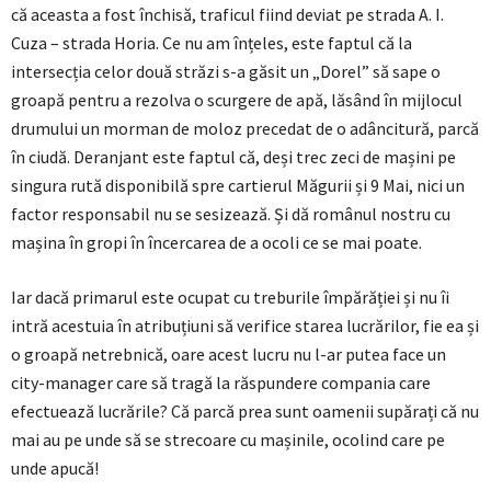
că aceasta a fost închisă, traficul fiind deviat pe strada A. I.
Cuza – strada Horia. Ce nu am înțeles, este faptul că la
intersecția celor două străzi s-a găsit un „Dorel” să sape o
groapă pentru a rezolva o scurgere de apă, lăsând în mijlocul
drumului un morman de moloz precedat de o adâncitură, parcă
în ciudă. Deranjant este faptul că, deși trec zeci de mașini pe
singura rută disponibilă spre cartierul Măgurii și 9 Mai, nici un
factor responsabil nu se sesizează. Și dă românul nostru cu
mașina în gropi în încercarea de a ocoli ce se mai poate.
Iar dacă primarul este ocupat cu treburile împărăției și nu îi
intră acestuia în atribuțiuni să verifice starea lucrărilor, fie ea și
o groapă netrebnică, oare acest lucru nu l-ar putea face un
city-manager care să tragă la răspundere compania care
efectuează lucrările? Că parcă prea sunt oamenii supărați că nu
mai au pe unde să se strecoare cu mașinile, ocolind care pe
unde apucă!