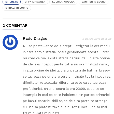
ETICHETE
CITY-MANAGER
LUCRARI CODLEA
SANTIER IN LUCRU
STRAZI IN LUCRU
2 COMENTARII
Radu Dragos
8 aprilie 2015 at 15:28
Nu se poate…este de-a dreptul strigator la cer modul
in care administratia locala gestioneaza aceste lucrari,
nu cred ca mai exista strada neciuruita…In alta ordine
de idei s-a inceput peste tot si nu s-a finalizat nimic,
in alta ordine de idei la o aruncatura de bat…in brasov
se lucreaza pe unele artere principale tot la inlocuirea
diferitelor retele…dar diferenta este ca se lucreaza
profesionist, chiar si seara la ora 23:00, ceea ce se
intampla in codlea este indolenta din partea primariei
pe banul contribuabililor, pe de alta parte te strange
cu usa sa platesti taxele la bugetul local…ce sa mai
traim o viata minunata