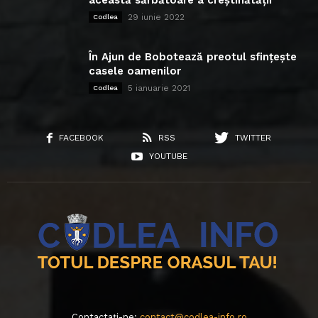
această sărbătoare a creștinătății
29 iunie 2022
Codlea
În Ajun de Bobotează preotul sfințește
casele oamenilor
5 ianuarie 2021
Codlea
FACEBOOK
RSS
TWITTER
YOUTUBE
Contactați-ne:
contact@codlea-info.ro