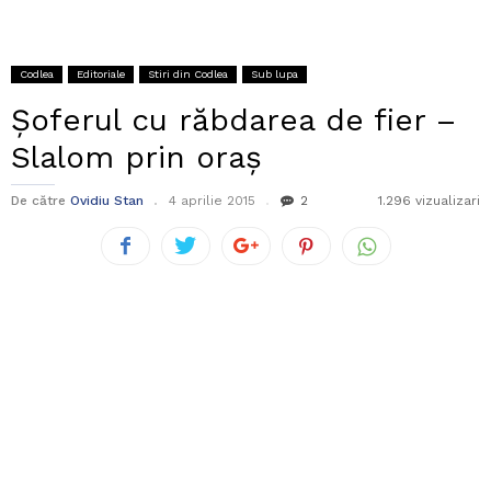
Codlea
Editoriale
Stiri din Codlea
Sub lupa
Șoferul cu răbdarea de fier –
Slalom prin oraș
De către
Ovidiu Stan
4 aprilie 2015
2
1.296 vizualizari