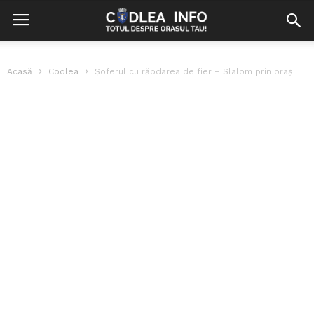
Acasă
Codlea
Șoferul cu răbdarea de fier – Slalom prin oraș