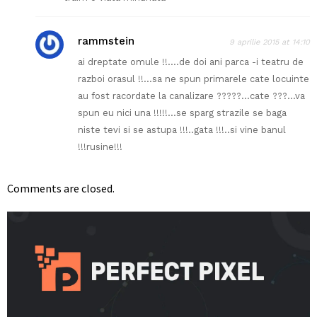
rammstein
9 aprilie 2015 at 14:10
ai dreptate omule !!….de doi ani parca -i teatru de
razboi orasul !!…sa ne spun primarele cate locuinte
au fost racordate la canalizare ?????…cate ???…va
spun eu nici una !!!!!…se sparg strazile se baga
niste tevi si se astupa !!!..gata !!!..si vine banul
!!!rusine!!!
Comments are closed.