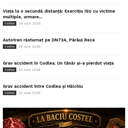
Viața la o secundă distanță: Exercițiu ISU cu victime
multiple, urmare...
29 iulie 2026
Codlea
Autotren răsturnat pe DN73A, Pârâul Rece
24 iulie 2026
Codlea
Grav accident în Codlea. Un tânăr și-a pierdut viața
23 iulie 2026
Codlea
Grav accident între Codlea și Hălchiu
23 iulie 2026
Codlea