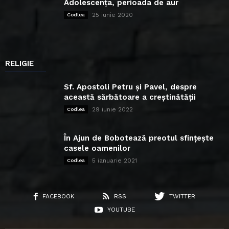
Adolescența, perioada de aur
25 iunie 2020
Codlea
RELIGIE
Sf. Apostoli Petru și Pavel, despre
această sărbătoare a creștinătății
29 iunie 2022
Codlea
În Ajun de Bobotează preotul sfințește
casele oamenilor
5 ianuarie 2021
Codlea
FACEBOOK
RSS
TWITTER
YOUTUBE