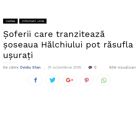
Codlea
Informatii utile
Șoferii care tranzitează
șoseaua Hălchiului pot răsufla
ușurați
De către
Ovidiu Stan
31 octombrie 2015
0
856 vizualizari