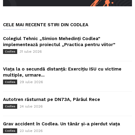
CELE MAI RECENTE STIRI DIN CODLEA
Colegiul Tehnic „Simion Mehedinți Codlea”
implementează proiectul „Practica pentru viitor”
31 iulie 2026
Codlea
Viața la o secundă distanță: Exercițiu ISU cu victime
multiple, urmare...
29 iulie 2026
Codlea
Autotren răsturnat pe DN73A, Pârâul Rece
24 iulie 2026
Codlea
Grav accident în Codlea. Un tânăr și-a pierdut viața
23 iulie 2026
Codlea