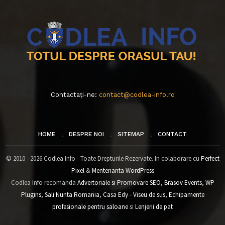
Contactați-ne:
contact@codlea-info.ro
HOME
DESPRE NOI
SITEMAP
CONTACT
© 2010 - 2026 Codlea Info - Toate Drepturile Rezervate. In colaborare cu
Perfect
Pixel
&
Mentenanta WordPress
Codlea Info recomanda
Advertoriale si Promovare SEO
,
Brasov Events
,
WP
Plugins
,
Sali Nunta Romania
,
Casa Edy - Viseu de sus
,
Echipamente
profesionale pentru saloane
si
Lenjerii de pat