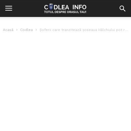
Acasă
Codlea
Șoferii care tranzitează șoseaua Hălchiului pot răsufla ușurați