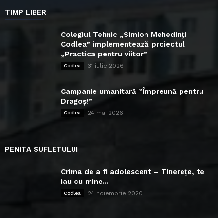
TIMP LIBER
Colegiul Tehnic „Simion Mehedinți
Codlea” implementează proiectul
„Practica pentru viitor”
31 iulie 2026
Codlea
Campanie umanitară ”Împreună pentru
Dragoș!”
24 mai 2026
Codlea
PENITA SUFLETULUI
Crima de a fi adolescent – Tinerețe, te
iau cu mine...
24 noiembrie 2020
Codlea