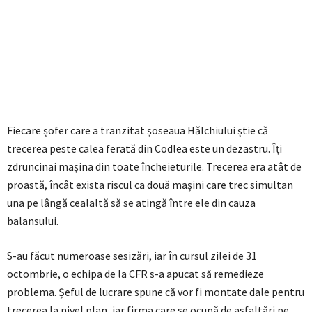
Fiecare șofer care a tranzitat șoseaua Hălchiului știe că
trecerea peste calea ferată din Codlea este un dezastru. Îți
zdruncinai mașina din toate încheieturile. Trecerea era atât de
proastă, încât exista riscul ca două mașini care trec simultan
una pe lângă cealaltă să se atingă între ele din cauza
balansului.
S-au făcut numeroase sesizări, iar în cursul zilei de 31
octombrie, o echipa de la CFR s-a apucat să remedieze
problema. Șeful de lucrare spune că vor fi montate dale pentru
trecerea la nivel plan, iar firma care se ocupă de asfaltări pe