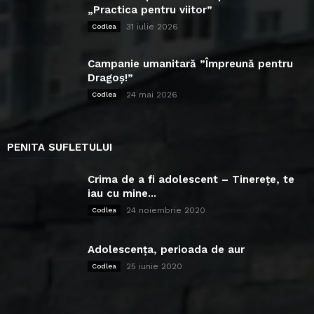
„Practica pentru viitor”
31 iulie 2026
Codlea
Campanie umanitară ”Împreună pentru
Dragoș!”
24 mai 2026
Codlea
PENITA SUFLETULUI
Crima de a fi adolescent – Tinerețe, te
iau cu mine...
24 noiembrie 2020
Codlea
Adolescența, perioada de aur
25 iunie 2020
Codlea