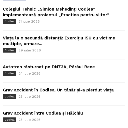
Colegiul Tehnic „Simion Mehedinți Codlea”
implementează proiectul „Practica pentru viitor”
31 iulie 2026
Codlea
Viața la o secundă distanță: Exercițiu ISU cu victime
multiple, urmare...
29 iulie 2026
Codlea
Autotren răsturnat pe DN73A, Pârâul Rece
24 iulie 2026
Codlea
Grav accident în Codlea. Un tânăr și-a pierdut viața
23 iulie 2026
Codlea
Grav accident între Codlea și Hălchiu
23 iulie 2026
Codlea