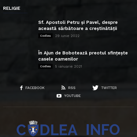
RELIGIE
Sf. Apostoli Petru și Pavel, despre
această sărbătoare a creștinătății
29 iunie 2022
Codlea
În Ajun de Bobotează preotul sfințește
casele oamenilor
5 ianuarie 2021
Codlea
FACEBOOK
RSS
TWITTER
YOUTUBE