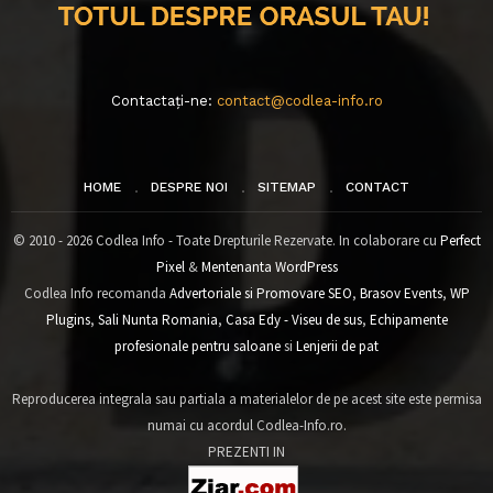
Contactați-ne:
contact@codlea-info.ro
HOME
DESPRE NOI
SITEMAP
CONTACT
© 2010 - 2026 Codlea Info - Toate Drepturile Rezervate. In colaborare cu
Perfect
Pixel
&
Mentenanta WordPress
Codlea Info recomanda
Advertoriale si Promovare SEO
,
Brasov Events
,
WP
Plugins
,
Sali Nunta Romania
,
Casa Edy - Viseu de sus
,
Echipamente
profesionale pentru saloane
si
Lenjerii de pat
Reproducerea integrala sau partiala a materialelor de pe acest site este permisa
numai cu acordul Codlea-Info.ro.
PREZENTI IN