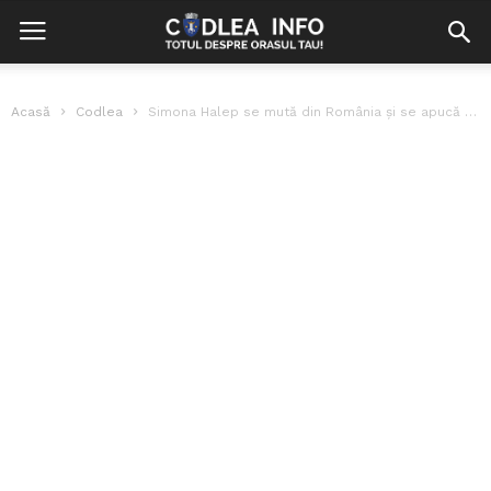
Acasă
Codlea
Simona Halep se mută din România și se apucă de un nou...