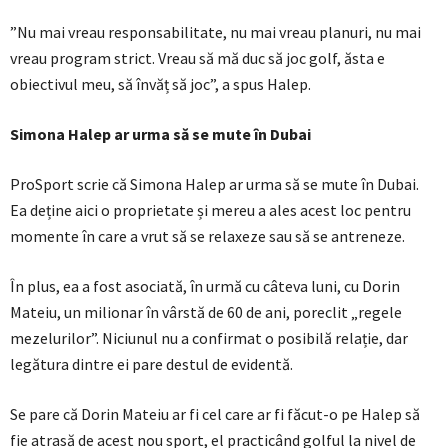
”Nu mai vreau responsabilitate, nu mai vreau planuri, nu mai
vreau program strict. Vreau să mă duc să joc golf, ăsta e
obiectivul meu, să învăț să joc”, a spus Halep.
Simona Halep ar urma să se mute în Dubai
ProSport scrie că Simona Halep ar urma să se mute în Dubai.
Ea deține aici o proprietate și mereu a ales acest loc pentru
momente în care a vrut să se relaxeze sau să se antreneze.
În plus, ea a fost asociată, în urmă cu câteva luni, cu Dorin
Mateiu, un milionar în vârstă de 60 de ani, poreclit „regele
mezelurilor”. Niciunul nu a confirmat o posibilă relație, dar
legătura dintre ei pare destul de evidentă.
Se pare că Dorin Mateiu ar fi cel care ar fi făcut-o pe Halep să
fie atrasă de acest nou sport, el practicând golful la nivel de