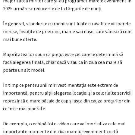
majoritatea mirilor care și-au programat marele eveniment în
2025 urmăresc reducerile de la târgurile de nunți.
În general, standurile cu rochii sunt luate cu asalt de viitoarele
mirese, însoțite de prietene, mame sau nașe, care vânează cele
mai bune oferte.
Majoritatea lor spun că prețul este cel care le determină să
facă alegerea finală, chiar dacă visau ca în ziua cea mare să
poarte un alt model.
În timp ce pentru unii miri vestimentația este extrem de
importantă, pentru alții alegerea locației și a celorlalte servicii
reprezintă o mare bătaie de cap și asta din cauza prețurilor din
ce în ce mai piperate.
De exemplu, o echipă foto-video care va imortaliza cele mai
importante momente din ziua marelui eveniment costă