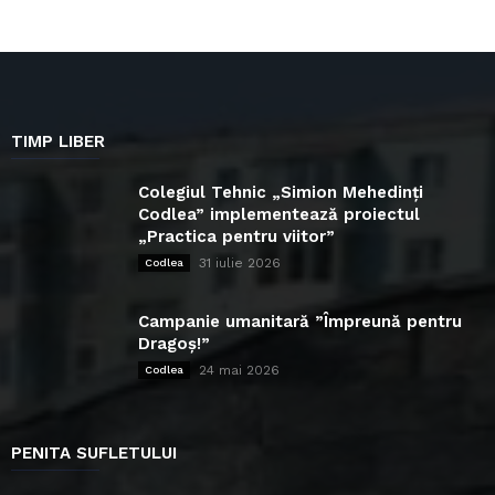
TIMP LIBER
Colegiul Tehnic „Simion Mehedinți
Codlea” implementează proiectul
„Practica pentru viitor”
31 iulie 2026
Codlea
Campanie umanitară ”Împreună pentru
Dragoș!”
24 mai 2026
Codlea
PENITA SUFLETULUI