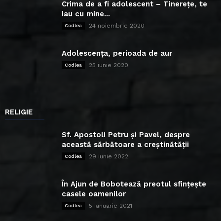
Crima de a fi adolescent – Tinerețe, te
iau cu mine...
24 noiembrie 2020
Codlea
Adolescența, perioada de aur
25 iunie 2020
Codlea
RELIGIE
Sf. Apostoli Petru și Pavel, despre
această sărbătoare a creștinătății
29 iunie 2022
Codlea
În Ajun de Bobotează preotul sfințește
casele oamenilor
5 ianuarie 2021
Codlea