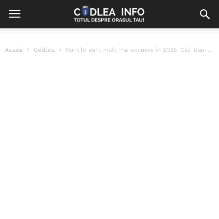
Acasă
Codlea
Nunțile sunt mult mai scumpe în 2025. Câți bani trebuie să scoată...