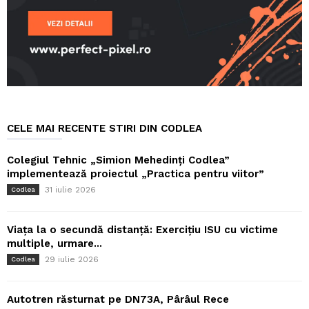
CELE MAI RECENTE STIRI DIN CODLEA
Colegiul Tehnic „Simion Mehedinți Codlea”
implementează proiectul „Practica pentru viitor”
31 iulie 2026
Codlea
Viața la o secundă distanță: Exercițiu ISU cu victime
multiple, urmare...
29 iulie 2026
Codlea
Autotren răsturnat pe DN73A, Pârâul Rece