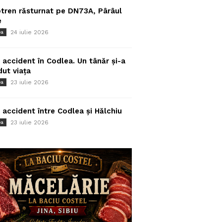
tren răsturnat pe DN73A, Pârâul
e
24 iulie 2026
ea
 accident în Codlea. Un tânăr și-a
dut viața
23 iulie 2026
ea
 accident între Codlea și Hălchiu
23 iulie 2026
ea