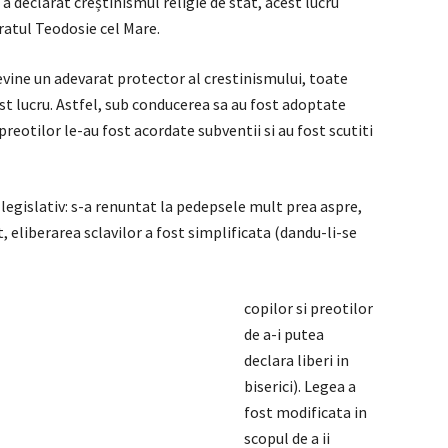
a declarat creștinismul religie de stat, acest lucru
aratul Teodosie cel Mare.
evine un adevarat protector al crestinismului, toate
st lucru. Astfel, sub conducerea sa au fost adoptate
preotilor le-au fost acordate subventii si au fost scutiti
l legislativ: s-a renuntat la pedepsele mult prea aspre,
t, eliberarea sclavilor a fost simplificata (dandu-li-se
copilor si preotilor
de a-i putea
declara liberi in
biserici). Legea a
fost modificata in
scopul de a ii