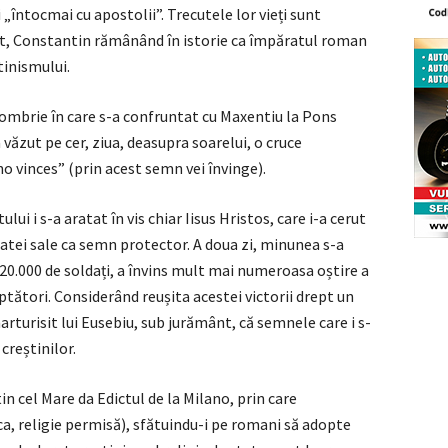
 „întocmai cu apostolii”. Trecutele lor vieți sunt
t, Constantin rămânând în istorie ca împăratul roman
tinismului.
ctombrie în care s-a confruntat cu Maxentiu la Pons
 văzut pe cer, ziua, deasupra soarelui, o cruce
o vinces” (prin acest semn vei învinge).
ui i s-a aratat în vis chiar Iisus Hristos, care i-a cerut
atei sale ca semn protector. A doua zi, minunea s-a
20.000 de soldați, a învins mult mai numeroasa oștire a
ptători. Considerând reușita acestei victorii drept un
rturisit lui Eusebiu, sub jurământ, că semnele care i s-
creștinilor.
in cel Mare da Edictul de la Milano, prin care
ica, religie permisă), sfătuindu-i pe romani să adopte