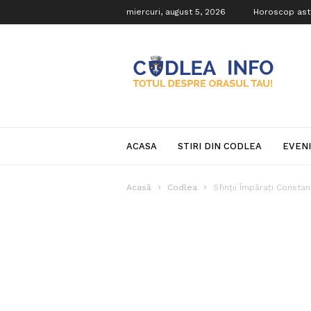
miercuri, august 5, 2026
Horoscop ast
Codlea
Info
ACASA
STIRI DIN CODLEA
EVEN
Acasă
Codlea
Sfinţii Împăraţi Constan