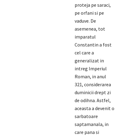
proteja pe saraci,
pe orfani si pe
vaduve. De
asemenea, tot
imparatul
Constantin a fost
cel care a
generalizat in
intreg Imperiul
Roman, in anul
321, considerarea
duminicii drept zi
de odihna. Astfel,
aceasta a devenit o
sarbatoare
saptamanala, in
care pana si