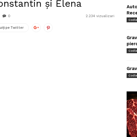
Constantin şi Elena
Auto
Rec
0
2.234 vizualizari
Codl
uiți pe Twitter
Grav
pier
Codl
Grav
Codl