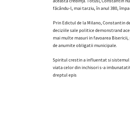
această credință. Totusi, Constantin nu 
făcându-l, mai tarziu, în anul 380, împ
Prin Edictul de la Milano, Constantin d
deciziile sale politice demonstrand ace
mai multe masuri in favoarea Bisericii, 
de anumite obligatii municipale.
Spiritul crestin a influentat si sistemu
viata celor din inchisori s-a imbunatati
dreptul epis