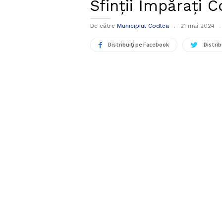
Sfinţii Împăraţi 
De către
Municipiul Codlea
21 mai 2024
Distribuiți pe Facebook
Distrib