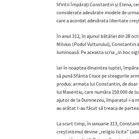
Sfintii Împărați Constantin și Elena, cei
considerate adevărate modele de urma
care a acordat adevărata libertate creș
În anul 312, în ajunul bătăliei din 28 o
Milvius (Podul Vulturului), Constantin a
luminoasă. Pe aceasta scria „in hoc sign
Iar în noaptea dinaintea luptei, împăratul
să pună Sfânta Cruce pe steagurile arm
produs: armata lui Constantin, de doar 
lui Maxentiu, care număra 150.000 de lu
ajutor de la Dumnezeu, împaratul i-a ma
au arătat l-au făcut să treaca de partea 
La scurt timp, în ianuarie 313, Constant
creștinismul devine „religio licita” (ad