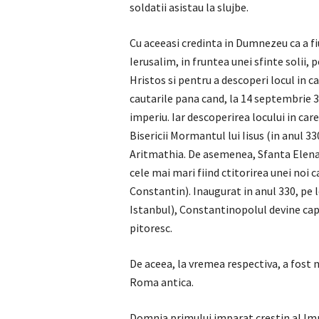
soldatii asistau la slujbe.
Cu aceeasi credinta in Dumnezeu ca a fi
Ierusalim, in fruntea unei sfinte solii, 
Hristos si pentru a descoperi locul in 
cautarile pana cand, la 14 septembrie 32
imperiu. Iar descoperirea locului in care
Bisericii Mormantul lui Iisus (in anul 33
Aritmathia. De asemenea, Sfanta Elena si
cele mai mari fiind ctitorirea unei noi 
Constantin). Inaugurat in anul 330, pe l
Istanbul), Constantinopolul devine capit
pitoresc.
De aceea, la vremea respectiva, a fost
Roma antica.
Domnia primului imparat crestin al Impe