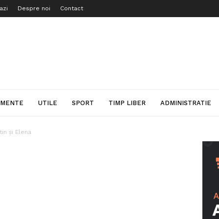
azi
Despre noi
Contact
IMENTE
UTILE
SPORT
TIMP LIBER
ADMINISTRATIE
tin şi Elena