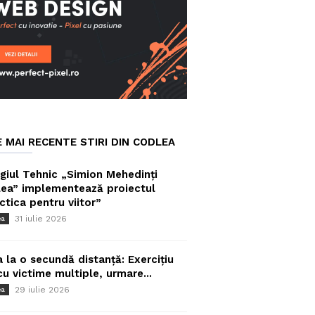
E MAI RECENTE STIRI DIN CODLEA
giul Tehnic „Simion Mehedinți
ea” implementează proiectul
ctica pentru viitor”
31 iulie 2026
ea
a la o secundă distanță: Exercițiu
cu victime multiple, urmare...
29 iulie 2026
ea