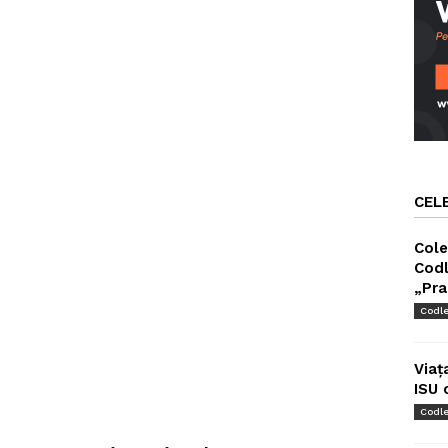
CEL
Cole
Codl
„Pra
Codl
Viaț
ISU 
Codl