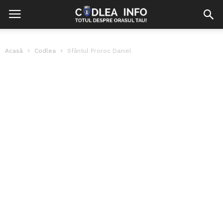
Acasă
Codlea
Sfântul Proroc Daniel