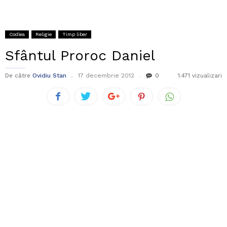
Codlea
Religie
Timp liber
Sfântul Proroc Daniel
De către
Ovidiu Stan
17 decembrie 2012
0
1.471 vizualizari