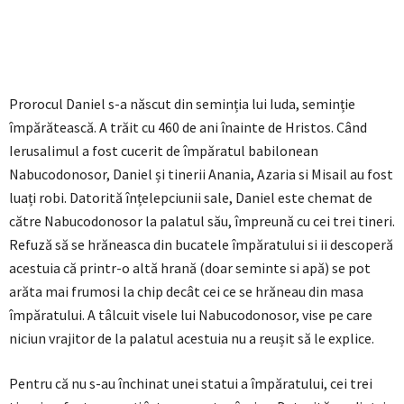
Prorocul Daniel s-a născut din seminția lui Iuda, seminție
împărătească. A trăit cu 460 de ani înainte de Hristos. Când
Ierusalimul a fost cucerit de împăratul babilonean
Nabucodonosor, Daniel și tinerii Anania, Azaria si Misail au fost
luați robi. Datorită înțelepciunii sale, Daniel este chemat de
către Nabucodonosor la palatul său, împreună cu cei trei tineri.
Refuză să se hrăneasca din bucatele împăratului si ii descoperă
acestuia că printr-o altă hrană (doar seminte si apă) se pot
arăta mai frumosi la chip decât cei ce se hrăneau din masa
împăratului. A tâlcuit visele lui Nabucodonosor, vise pe care
niciun vrajitor de la palatul acestuia nu a reușit să le explice.
Pentru că nu s-au închinat unei statui a împăratului, cei trei