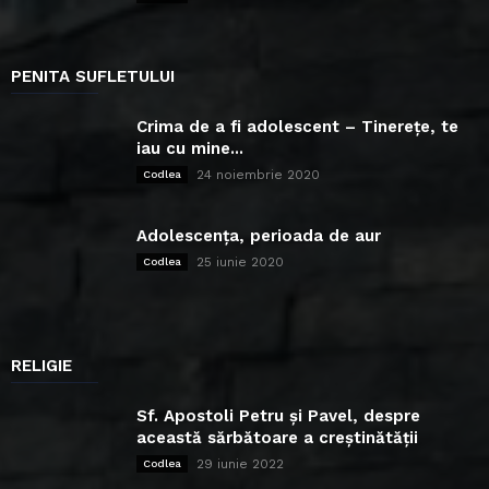
PENITA SUFLETULUI
Crima de a fi adolescent – Tinerețe, te
iau cu mine...
24 noiembrie 2020
Codlea
Adolescența, perioada de aur
25 iunie 2020
Codlea
RELIGIE
Sf. Apostoli Petru și Pavel, despre
această sărbătoare a creștinătății
29 iunie 2022
Codlea