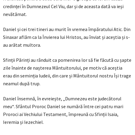
credinței în Dumnezeul Cel Viu, dar și de aceasta dată va ieși
nevătămat.
Daniel și cei trei tineri au murit în vremea împăratului Atic. Din
Sinaxar aflăm ca la Învierea lui Hristos, au înviat și aceștia și s-
au arătat multora.
Sfinții Părinți au rânduit ca pomenirea lor să fie făcută cu șapte
zile înainte de nașterea Mântuitorului, pe motiv că aceștia
erau din seminția Iudeii, din care și Mântuitorul nostru Își trage
neamul după trup.
Daniel însemnă, în evreiește, „Dumnezeu este judecătorul
meu“. Sfântul Proroc Daniel se numără între cei patru mari
Proroci ai Vechiului Testament, împreună cu Sfinții Isaia,
Ieremia și lezechiel.