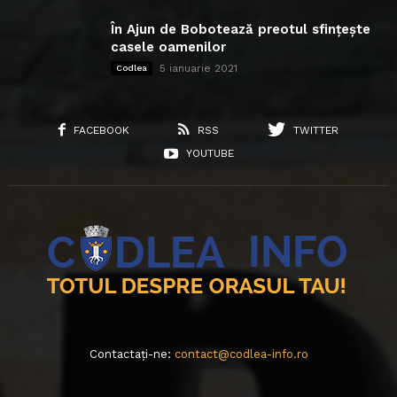
În Ajun de Bobotează preotul sfințește
casele oamenilor
5 ianuarie 2021
Codlea
FACEBOOK
RSS
TWITTER
YOUTUBE
Contactați-ne:
contact@codlea-info.ro