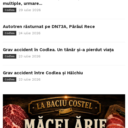
multiple, urmare...
29 iulie 2026
Codlea
Autotren răsturnat pe DN73A, Pârâul Rece
24 iulie 2026
Codlea
Grav accident în Codlea. Un tânăr și-a pierdut viața
23 iulie 2026
Codlea
Grav accident între Codlea și Hălchiu
23 iulie 2026
Codlea