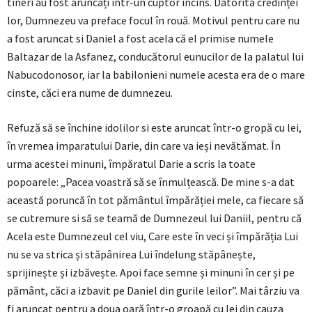
tineri au fost aruncați într-un cuptor încins. Datorită credinței
lor, Dumnezeu va preface focul în rouă. Motivul pentru care nu
a fost aruncat si Daniel a fost acela că el primise numele
Baltazar de la Asfanez, conducătorul eunucilor de la palatul lui
Nabucodonosor, iar la babilonieni numele acesta era de o mare
cinste, căci era nume de dumnezeu.
Refuză să se închine idolilor si este aruncat într-o gropă cu lei,
în vremea imparatului Darie, din care va ieși nevătămat. În
urma acestei minuni, împăratul Darie a scris la toate
popoarele: „Pacea voastră să se înmulțească. De mine s-a dat
această poruncă în tot pământul împărăției mele, ca fiecare să
se cutremure si să se teamă de Dumnezeul lui Daniil, pentru că
Acela este Dumnezeul cel viu, Care este în veci și împărăția Lui
nu se va strica și stăpânirea Lui îndelung stăpânește,
sprijinește și izbăvește. Apoi face semne și minuni în cer și pe
pământ, căci a izbavit pe Daniel din gurile leilor”. Mai târziu va
fi aruncat pentru a doua oară într-o groapă cu lei din cauza