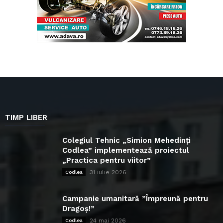
TIMP LIBER
Colegiul Tehnic „Simion Mehedinți
Codlea” implementează proiectul
„Practica pentru viitor”
31 iulie 2026
Codlea
Campanie umanitară ”Împreună pentru
Dragoș!”
24 mai 2026
Codlea