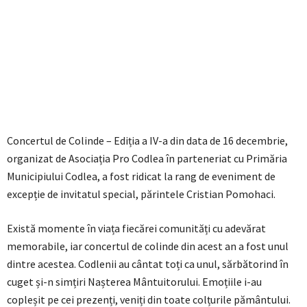
Concertul de Colinde – Ediția a IV-a din data de 16 decembrie,
organizat de Asociația Pro Codlea în parteneriat cu Primăria
Municipiului Codlea, a fost ridicat la rang de eveniment de
excepție de invitatul special, părintele Cristian Pomohaci.
Există momente în viața fiecărei comunități cu adevărat
memorabile, iar concertul de colinde din acest an a fost unul
dintre acestea. Codlenii au cântat toți ca unul, sărbătorind în
cuget și-n simțiri Nașterea Mântuitorului. Emoțiile i-au
copleșit pe cei prezenți, veniți din toate colțurile pământului.