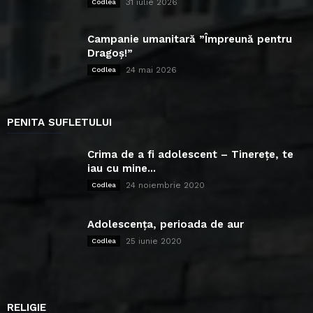
31 iulie 2026
Codlea
Campanie umanitară ”Împreună pentru
Dragoș!”
24 mai 2026
Codlea
PENITA SUFLETULUI
Crima de a fi adolescent – Tinerețe, te
iau cu mine...
24 noiembrie 2020
Codlea
Adolescența, perioada de aur
25 iunie 2020
Codlea
RELIGIE