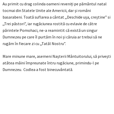
Au primit cu drag colinda oameni reveniți pe pământul natal
tocmai din Statele Unite ale Americii, dar și români
basarabeni. Toată suflarea a cântat ,,Deschide ușa, creștine” si
,,Trei păstori”, iar rugăciunea rostită cu evlavie de către
părintele Pomohaci, ne-a reamintit că există un singur
Dumnezeu pe care îl purtăm în noi și căruia ar trebui să ne
rugăm în fiecare zi cu ,,Tatăl Nostru”.
Mare minune mare, asemeni Nașterii Mântuitorului, să privești
atâtea mâini împreunate întru rugăciune, primindu-l pe
Dumnezeu. Codlea a fost binecuvântată.