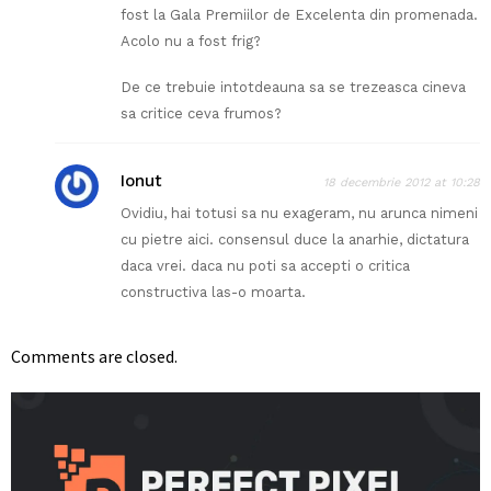
fost la Gala Premiilor de Excelenta din promenada.
Acolo nu a fost frig?
De ce trebuie intotdeauna sa se trezeasca cineva
sa critice ceva frumos?
Ionut
18 decembrie 2012 at 10:28
Ovidiu, hai totusi sa nu exageram, nu arunca nimeni
cu pietre aici. consensul duce la anarhie, dictatura
daca vrei. daca nu poti sa accepti o critica
constructiva las-o moarta.
Comments are closed.