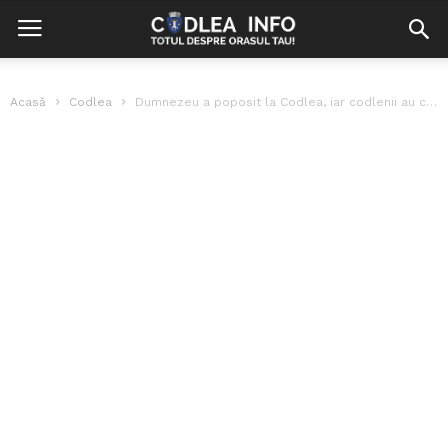
Acasă
Codlea
Dumnezeu a poposit la Codlea, iar codlenii au colindat toți ca unul,...