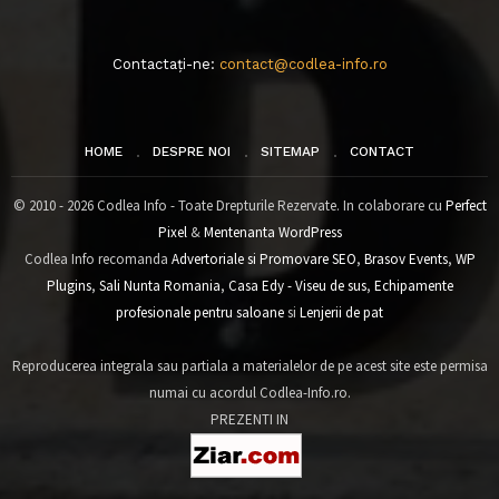
Contactați-ne:
contact@codlea-info.ro
HOME
DESPRE NOI
SITEMAP
CONTACT
© 2010 - 2026 Codlea Info - Toate Drepturile Rezervate. In colaborare cu
Perfect
Pixel
&
Mentenanta WordPress
Codlea Info recomanda
Advertoriale si Promovare SEO
,
Brasov Events
,
WP
Plugins
,
Sali Nunta Romania
,
Casa Edy - Viseu de sus
,
Echipamente
profesionale pentru saloane
si
Lenjerii de pat
Reproducerea integrala sau partiala a materialelor de pe acest site este permisa
numai cu acordul Codlea-Info.ro.
PREZENTI IN