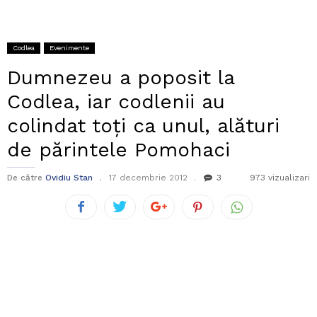
Codlea
Evenimente
Dumnezeu a poposit la
Codlea, iar codlenii au
colindat toți ca unul, alături
de părintele Pomohaci
De către
Ovidiu Stan
17 decembrie 2012
3
973 vizualizari