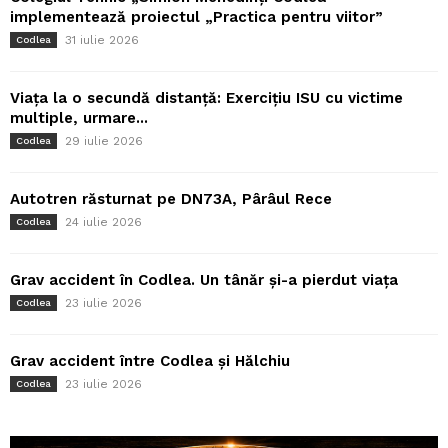
implementează proiectul „Practica pentru viitor”
31 iulie 2026
Codlea
Viața la o secundă distanță: Exercițiu ISU cu victime
multiple, urmare...
29 iulie 2026
Codlea
Autotren răsturnat pe DN73A, Pârâul Rece
24 iulie 2026
Codlea
Grav accident în Codlea. Un tânăr și-a pierdut viața
23 iulie 2026
Codlea
Grav accident între Codlea și Hălchiu
23 iulie 2026
Codlea