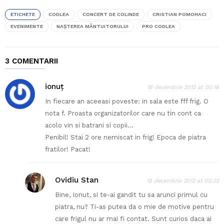
ETICHETE
CODLEA
CONCERT DE COLINDE
CRISTIAN POMOHACI
EVENIMENTE
NAŞTEREA MÂNTUITORULUI
PRO CODLEA
3 COMENTARII
ionuţ
18 decembrie 2012 at 00:16
In fiecare an aceeasi poveste: in sala este fff frig. O
nota f. Proasta organizatorilor care nu tin cont ca
acolo vin si batrani si copii…
Penibil! Stai 2 ore nemiscat in frig! Epoca de piatra
fratilor! Pacat!
Ovidiu Stan
18 decembrie 2012 at 00:22
Bine, Ionut, si te-ai gandit tu sa arunci primul cu
piatra, nu? Ti-as putea da o mie de motive pentru
care frigul nu ar mai fi contat. Sunt curios daca ai