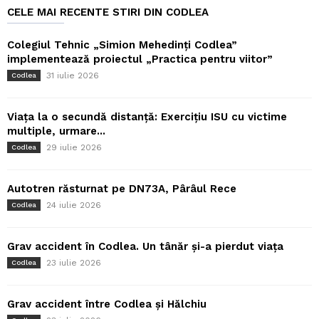
CELE MAI RECENTE STIRI DIN CODLEA
Colegiul Tehnic „Simion Mehedinți Codlea”
implementează proiectul „Practica pentru viitor”
31 iulie 2026
Codlea
Viața la o secundă distanță: Exercițiu ISU cu victime
multiple, urmare...
29 iulie 2026
Codlea
Autotren răsturnat pe DN73A, Pârâul Rece
24 iulie 2026
Codlea
Grav accident în Codlea. Un tânăr și-a pierdut viața
23 iulie 2026
Codlea
Grav accident între Codlea și Hălchiu