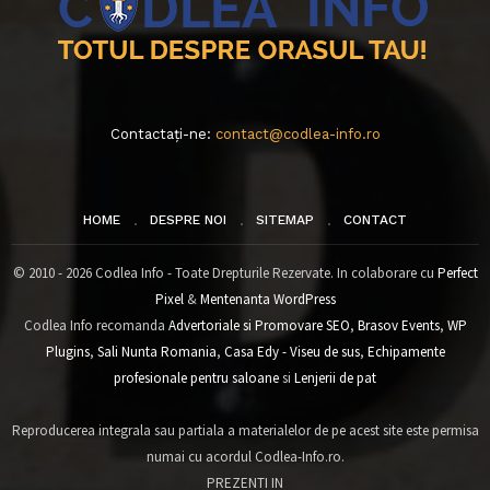
Contactați-ne:
contact@codlea-info.ro
HOME
DESPRE NOI
SITEMAP
CONTACT
© 2010 - 2026 Codlea Info - Toate Drepturile Rezervate. In colaborare cu
Perfect
Pixel
&
Mentenanta WordPress
Codlea Info recomanda
Advertoriale si Promovare SEO
,
Brasov Events
,
WP
Plugins
,
Sali Nunta Romania
,
Casa Edy - Viseu de sus
,
Echipamente
profesionale pentru saloane
si
Lenjerii de pat
Reproducerea integrala sau partiala a materialelor de pe acest site este permisa
numai cu acordul Codlea-Info.ro.
PREZENTI IN