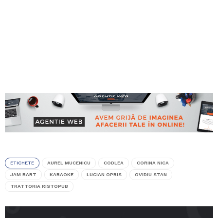
ETICHETE
AUREL MUCENICU
CODLEA
CORINA NICA
JAM BART
KARAOKE
LUCIAN OPRIS
OVIDIU STAN
TRATTORIA RISTOPUB