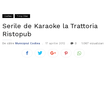
Codlea
Timp liber
Serile de Karaoke la Trattoria
Ristopub
De către
Municipiul Codlea
17 aprilie 2012
0
1.067 vizualizari