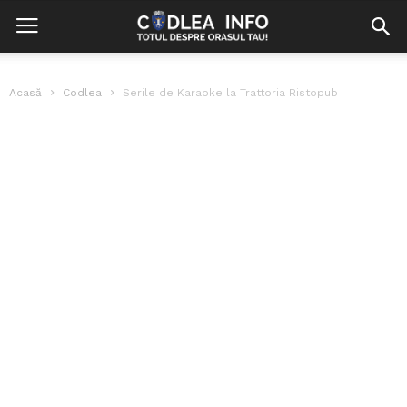
Acasă
Codlea
Serile de Karaoke la Trattoria Ristopub