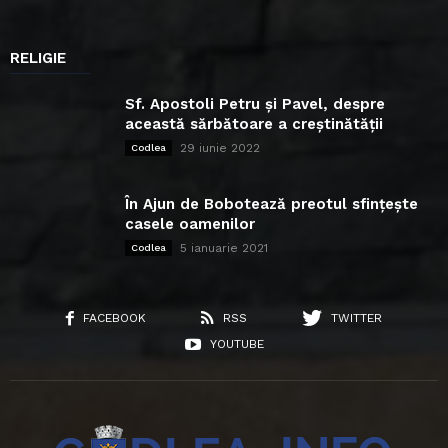
RELIGIE
Sf. Apostoli Petru și Pavel, despre
această sărbătoare a creștinătății
29 iunie 2022
Codlea
În Ajun de Bobotează preotul sfințește
casele oamenilor
5 ianuarie 2021
Codlea
FACEBOOK
RSS
TWITTER
YOUTUBE