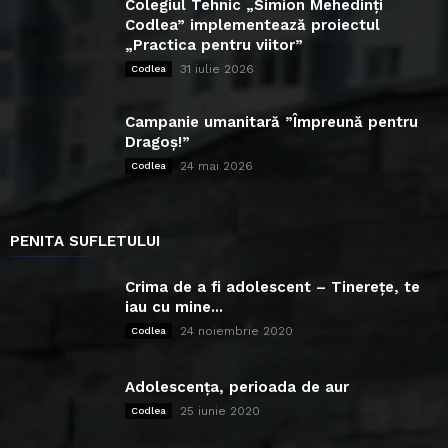
Colegiul Tehnic „Simion Mehedinți
Codlea” implementează proiectul
„Practica pentru viitor”
31 iulie 2026
Codlea
Campanie umanitară ”Împreună pentru
Dragoș!”
24 mai 2026
Codlea
PENITA SUFLETULUI
Crima de a fi adolescent – Tinerețe, te
iau cu mine...
24 noiembrie 2020
Codlea
Adolescența, perioada de aur
25 iunie 2020
Codlea