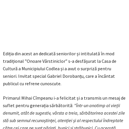
Ediția din acest an dedicată seniorilor și intitulată în mod
tradițional ”Onoare Vârstiniclor” s-a desfășurat la Casa de
Cultură a Municipiului Codlea și a avut o surpriză pentru
seniori. Invitat special Gabriel Dorobanțu, care a încântat
publicul cu refrene cunoscute.
Primarul Mihai Cîmpeanu i-a felicitat și a transmis un mesaj de
suflet pentru generația sărbătorită:
”Într-un anotimp al vieții
denumit, atât de sugestiv, vârsta a treia, sărbătorirea acestei zile
stă sub semnul recunoștinței, atenției și al respectului îndreptate
către cei care ne sunt părinți, bunici și străbunici. Cu această