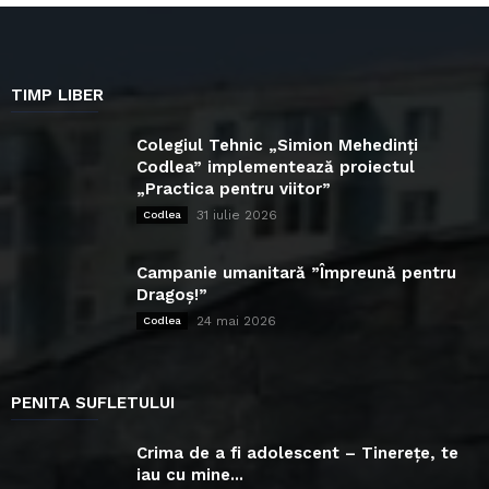
TIMP LIBER
Colegiul Tehnic „Simion Mehedinți
Codlea” implementează proiectul
„Practica pentru viitor”
31 iulie 2026
Codlea
Campanie umanitară ”Împreună pentru
Dragoș!”
24 mai 2026
Codlea
PENITA SUFLETULUI
Crima de a fi adolescent – Tinerețe, te
iau cu mine...