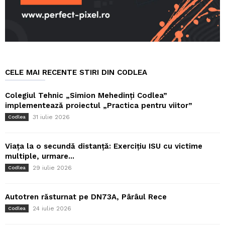
CELE MAI RECENTE STIRI DIN CODLEA
Colegiul Tehnic „Simion Mehedinți Codlea”
implementează proiectul „Practica pentru viitor”
31 iulie 2026
Codlea
Viața la o secundă distanță: Exercițiu ISU cu victime
multiple, urmare...
29 iulie 2026
Codlea
Autotren răsturnat pe DN73A, Pârâul Rece
24 iulie 2026
Codlea