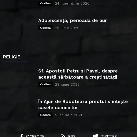
24 noiembrie 2020
Codlea
Adolescența, perioada de aur
25 iunie 2020
Codlea
RELIGIE
Sf. Apostoli Petru și Pavel, despre
această sărbătoare a creștinătății
29 iunie 2022
Codlea
În Ajun de Bobotează preotul sfințește
casele oamenilor
5 ianuarie 2021
Codlea
FACEBOOK
RSS
TWITTER