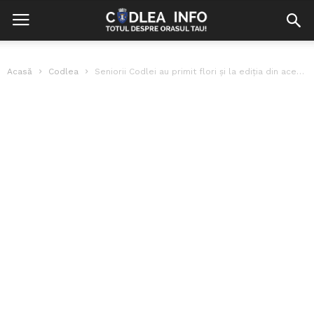
Acasă
Codlea
Seniorii Codlei au primit flori și la ediția din acest an Onoare...