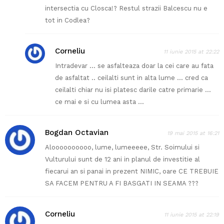
intersectia cu Closca!? Restul strazii Balcescu nu e
tot in Codlea?
Corneliu
11 iunie 2015 at 22:22
Intradevar … se asfalteaza doar la cei care au fata
de asfaltat .. ceilalti sunt in alta lume … cred ca
ceilalti chiar nu isi platesc darile catre primarie …
ce mai e si cu lumea asta …
Bogdan Octavian
19 mai 2015 at 16:21
Aloooooooooo, lume, lumeeeee, Str. Soimului si
Vulturului sunt de 12 ani in planul de investitie al
fiecarui an si panai in prezent NIMIC, oare CE TREBUIE
SA FACEM PENTRU A FI BASGATI IN SEAMA ???
Corneliu
11 iunie 2015 at 22:19