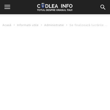
Acasă
Informatii utile
Administratie
Se finalizează lucrările și pe Nicolae Bălcescu. Ce străzi urmează?