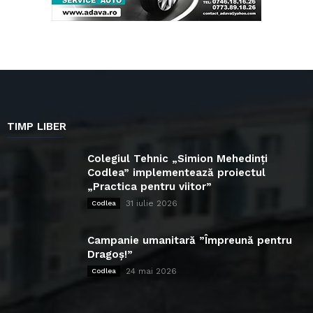
TIMP LIBER
Colegiul Tehnic „Simion Mehedinți
Codlea” implementează proiectul
„Practica pentru viitor”
31 iulie 2026
Codlea
Campanie umanitară ”Împreună pentru
Dragoș!”
24 mai 2026
Codlea