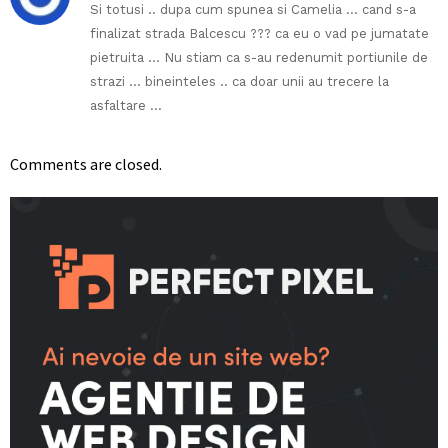
Si totusi .. dupa cum spunea si Camelia … cand s-a
finalizat strada Balcescu ??? ca eu o vad pe jumatate
pietruita … Nu stiam ca s-au redenumit portiunile de
strazi … bineinteles .. ca doar unii au trecere la
asfaltare …
Comments are closed.