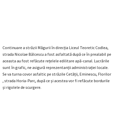
Continuare a străzii Măgurii în direcția Liceul Teoretic Codlea,
strada Nicolae Bălcescu a fost asfaltată după ce în prealabil pe
aceasta au fost refăcute rețelele edilitare apă-canal. Lucrările
sunt în grafic, ne asigură reprezentanții administrației locale.
Se va turna covor asfaltic pe străzile Cetății, Eminescu, Florilor
, strada Horia-Parc, după ce și acestea vor fi refăcute bordurile
și rigolele de scurgere.