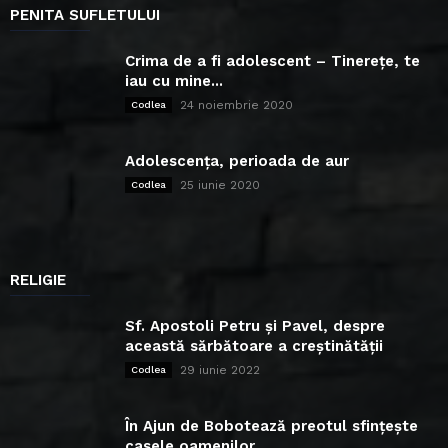
PENITA SUFLETULUI
Crima de a fi adolescent – Tinerețe, te
iau cu mine...
24 noiembrie 2020
Codlea
Adolescența, perioada de aur
25 iunie 2020
Codlea
RELIGIE
Sf. Apostoli Petru și Pavel, despre
această sărbătoare a creștinătății
29 iunie 2022
Codlea
În Ajun de Bobotează preotul sfințește
casele oamenilor