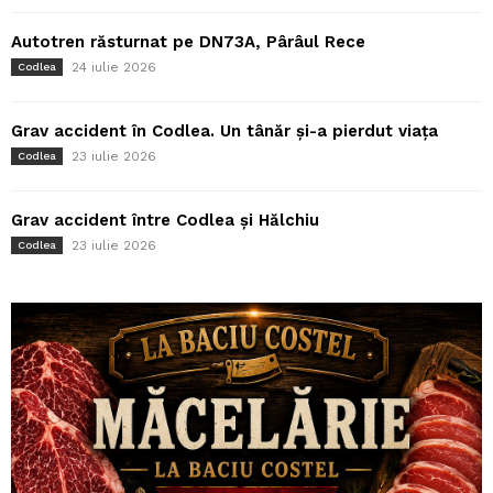
Autotren răsturnat pe DN73A, Pârâul Rece
24 iulie 2026
Codlea
Grav accident în Codlea. Un tânăr și-a pierdut viața
23 iulie 2026
Codlea
Grav accident între Codlea și Hălchiu
23 iulie 2026
Codlea