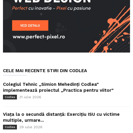
CELE MAI RECENTE STIRI DIN CODLEA
Colegiul Tehnic „Simion Mehedinți Codlea”
implementează proiectul „Practica pentru viitor”
31 iulie 2026
Codlea
Viața la o secundă distanță: Exercițiu ISU cu victime
multiple, urmare...
29 iulie 2026
Codlea