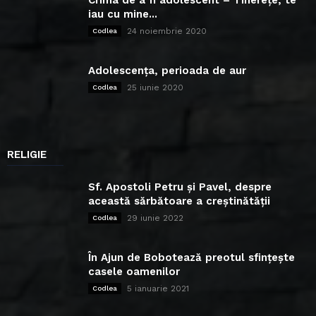
Crima de a fi adolescent – Tinerețe, te
iau cu mine...
24 noiembrie 2020
Codlea
Adolescența, perioada de aur
25 iunie 2020
Codlea
RELIGIE
Sf. Apostoli Petru și Pavel, despre
această sărbătoare a creștinătății
29 iunie 2022
Codlea
În Ajun de Bobotează preotul sfințește
casele oamenilor
5 ianuarie 2021
Codlea