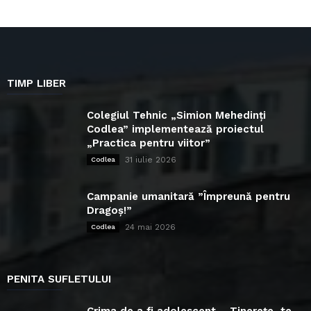
TIMP LIBER
Colegiul Tehnic „Simion Mehedinți
Codlea” implementează proiectul
„Practica pentru viitor”
31 iulie 2026
Codlea
Campanie umanitară ”Împreună pentru
Dragoș!”
24 mai 2026
Codlea
PENITA SUFLETULUI