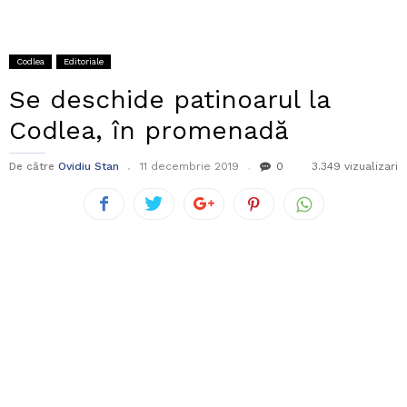
Codlea
Editoriale
Se deschide patinoarul la
Codlea, în promenadă
De către
Ovidiu Stan
11 decembrie 2019
0
3.349 vizualizari