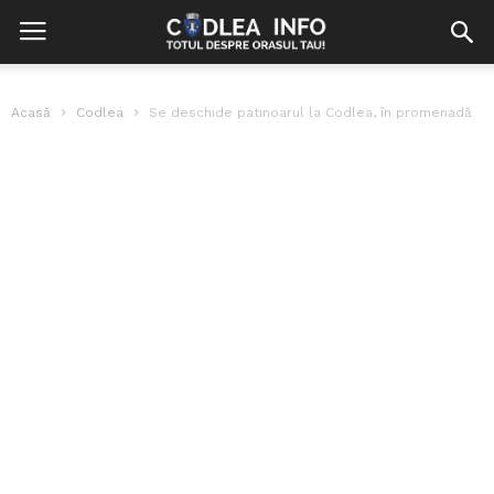
Acasă
Codlea
Se deschide patinoarul la Codlea, în promenadă