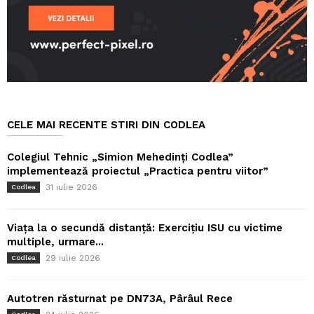
CELE MAI RECENTE STIRI DIN CODLEA
Colegiul Tehnic „Simion Mehedinți Codlea”
implementează proiectul „Practica pentru viitor”
31 iulie 2026
Codlea
Viața la o secundă distanță: Exercițiu ISU cu victime
multiple, urmare...
29 iulie 2026
Codlea
Autotren răsturnat pe DN73A, Pârâul Rece