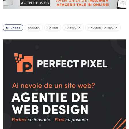
ETICHETE
CODLEA
PATINE
PATINOAR
PROGAM PATINOAR