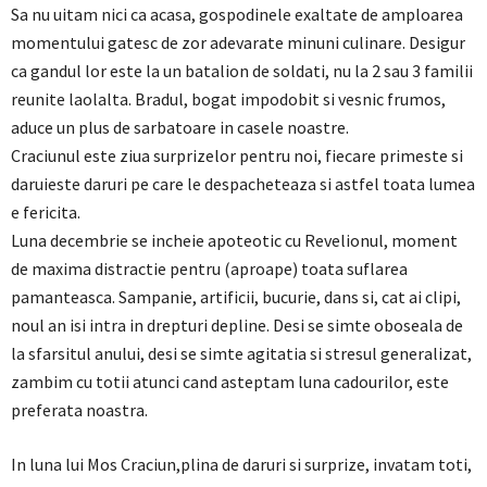
Sa nu uitam nici ca acasa, gospodinele exaltate de amploarea
momentului gatesc de zor adevarate minuni culinare. Desigur
ca gandul lor este la un batalion de soldati, nu la 2 sau 3 familii
reunite laolalta. Bradul, bogat impodobit si vesnic frumos,
aduce un plus de sarbatoare in casele noastre.
Craciunul este ziua surprizelor pentru noi, fiecare primeste si
daruieste daruri pe care le despacheteaza si astfel toata lumea
e fericita.
Luna decembrie se incheie apoteotic cu Revelionul, moment
de maxima distractie pentru (aproape) toata suflarea
pamanteasca. Sampanie, artificii, bucurie, dans si, cat ai clipi,
noul an isi intra in drepturi depline. Desi se simte oboseala de
la sfarsitul anului, desi se simte agitatia si stresul generalizat,
zambim cu totii atunci cand asteptam luna cadourilor, este
preferata noastra.
In luna lui Mos Craciun,plina de daruri si surprize, invatam toti,