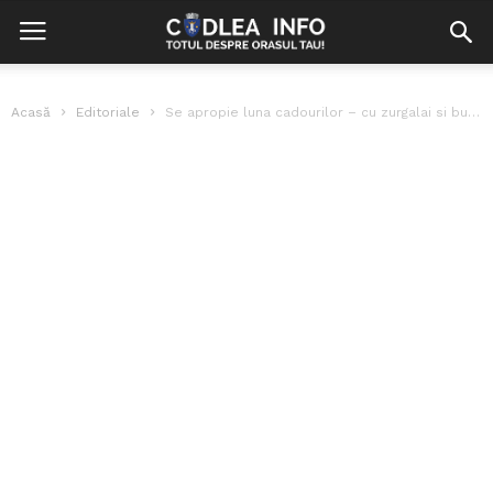
Acasă
Editoriale
Se apropie luna cadourilor – cu zurgalai si bucurie