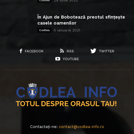
29 iunie 2022
Codlea
În Ajun de Bobotează preotul sfințește
casele oamenilor
5 ianuarie 2021
Codlea
FACEBOOK
RSS
TWITTER
YOUTUBE
Contactați-ne:
contact@codlea-info.ro