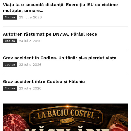
Viața la o secundă distanță: Exercițiu ISU cu victime
multiple, urmare...
29 iulie 2026
Codlea
Autotren răsturnat pe DN73A, Pârâul Rece
24 iulie 2026
Codlea
Grav accident în Codlea. Un tânăr și-a pierdut viața
23 iulie 2026
Codlea
Grav accident între Codlea și Hălchiu
23 iulie 2026
Codlea