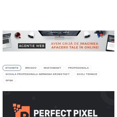
ETICHETE
BRASOV
INVATAMANT
PROFESIONALA
SCOALA PROFESIONALA GERMANA KRONSTADT
SCOLI TEHNICE
SPGK