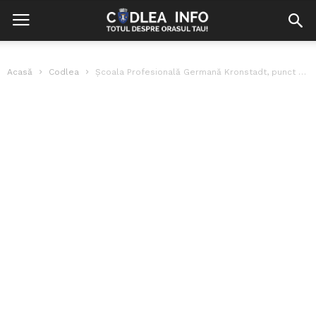
Acasă
Codlea
Școala Profesională Germană Kronstadt, punct de reper în relansarea învățământului profesional și...