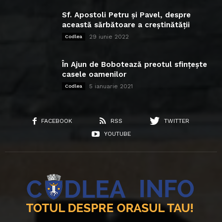
Sf. Apostoli Petru și Pavel, despre
această sărbătoare a creștinătății
29 iunie 2022
Codlea
În Ajun de Bobotează preotul sfințește
casele oamenilor
5 ianuarie 2021
Codlea
FACEBOOK
RSS
TWITTER
YOUTUBE