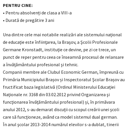
PENTRU CINE:
• Pentru absolvenți de clasa a VIII-a
• Durată de pregătire 3 ani
Una dintre cele mai notabile realizări ale sistemului naţional
de educaţie este înfiinţarea, la Braşov, a Şcolii Profesionale
Germane Kronstadt, instituţie ce devine, pe zi ce trece, un
punct de reper pentru ceea ce înseamnă procesul de relansare
a învăţământului profesional şi tehnic.
Companii membre ale Clubul Economic German, împreună cu
Primăria Municipiului Brașov și Inspectoratul Şcolar Brașov au
fructificat baza legislativă (Ordinul Ministerului Educaţiei
Naţionale nr. 3168 din 03.02.2012 privind Organizarea şi
funcţionarea învăţământului profesional) și, în primăvara
anului 2012, s-au demarat discuţii cu scopul creării unei şcoli
care să funcţioneze, având ca model sistemul dual german.
În anul şcolar 2013-2014 numărul elevilor s-a dublat, tinerii