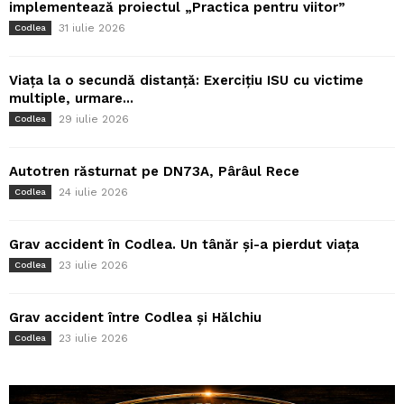
implementează proiectul „Practica pentru viitor”
31 iulie 2026
Codlea
Viața la o secundă distanță: Exercițiu ISU cu victime
multiple, urmare...
29 iulie 2026
Codlea
Autotren răsturnat pe DN73A, Pârâul Rece
24 iulie 2026
Codlea
Grav accident în Codlea. Un tânăr și-a pierdut viața
23 iulie 2026
Codlea
Grav accident între Codlea și Hălchiu
23 iulie 2026
Codlea