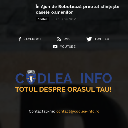
În Ajun de Bobotează preotul sfințește
casele oamenilor
5 ianuarie 2021
Codlea
FACEBOOK
RSS
TWITTER
YOUTUBE
Contactați-ne:
contact@codlea-info.ro