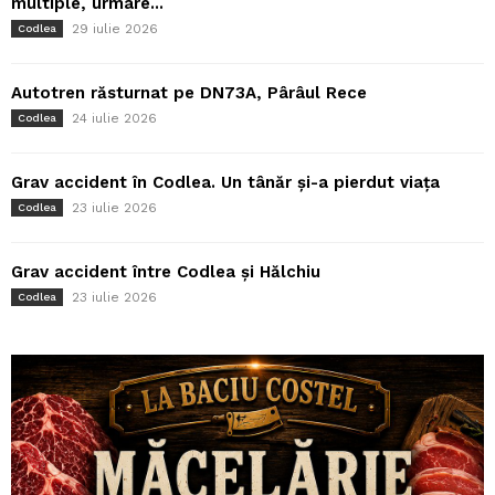
multiple, urmare...
29 iulie 2026
Codlea
Autotren răsturnat pe DN73A, Pârâul Rece
24 iulie 2026
Codlea
Grav accident în Codlea. Un tânăr și-a pierdut viața
23 iulie 2026
Codlea
Grav accident între Codlea și Hălchiu
23 iulie 2026
Codlea