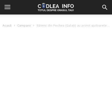
Acasă
Campanii
Sătenii din Pechea (Galați) au primit ajutoarele strânse de codleni