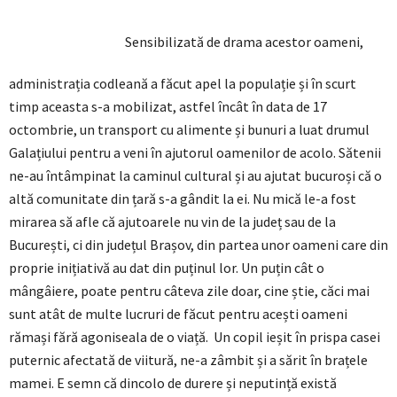
Sensibilizată de drama acestor oameni,
administrația codleană a făcut apel la populație și în scurt
timp aceasta s-a mobilizat, astfel încât în data de 17
octombrie, un transport cu alimente și bunuri a luat drumul
Galațiului pentru a veni în ajutorul oamenilor de acolo. Sătenii
ne-au întâmpinat la caminul cultural și au ajutat bucuroși că o
altă comunitate din țară s-a gândit la ei. Nu mică le-a fost
mirarea să afle că ajutoarele nu vin de la județ sau de la
București, ci din județul Brașov, din partea unor oameni care din
proprie inițiativă au dat din puținul lor. Un puțin cât o
mângâiere, poate pentru câteva zile doar, cine știe, căci mai
sunt atât de multe lucruri de făcut pentru acești oameni
rămași fără agoniseala de o viață. Un copil ieșit în prispa casei
puternic afectată de viitură, ne-a zâmbit și a sărit în brațele
mamei. E semn că dincolo de durere și neputință există