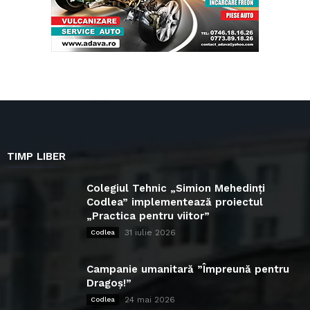
TIMP LIBER
Colegiul Tehnic „Simion Mehedinți
Codlea” implementează proiectul
„Practica pentru viitor”
31 iulie 2026
Codlea
Campanie umanitară ”Împreună pentru
Dragoș!”
24 mai 2026
Codlea