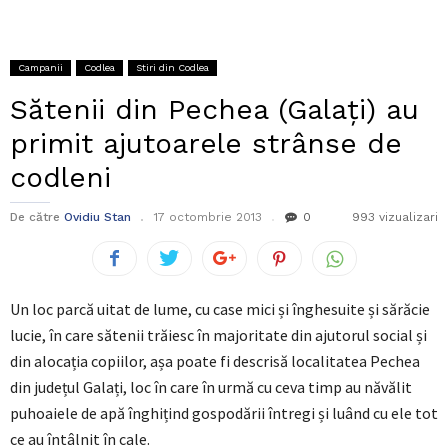
Campanii
Codlea
Stiri din Codlea
Sătenii din Pechea (Galați) au
primit ajutoarele strânse de
codleni
De către
Ovidiu Stan
17 octombrie 2013
0
993 vizualizari
Un loc parcă uitat de lume, cu case mici și înghesuite și sărăcie
lucie, în care sătenii trăiesc în majoritate din ajutorul social și
din alocația copiilor, așa poate fi descrisă localitatea Pechea
din județul Galați, loc în care în urmă cu ceva timp au năvălit
puhoaiele de apă înghițind gospodării întregi și luând cu ele tot
ce au întâlnit în cale.