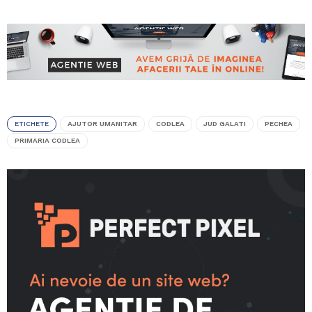
ETICHETE
AJUTOR UMANITAR
CODLEA
JUD GALATI
PECHEA
PRIMARIA CODLEA