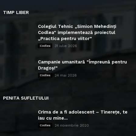
TIMP LIBER
Colegiul Tehnic „Simion Mehedinți
Codlea” implementează proiectul
„Practica pentru viitor”
31 iulie 2026
Codlea
Campanie umanitară ”Împreună pentru
Dragoș!”
24 mai 2026
Codlea
PENITA SUFLETULUI
Crima de a fi adolescent – Tinerețe, te
iau cu mine...
24 noiembrie 2020
Codlea