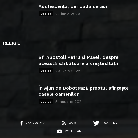
Adolescența, perioada de aur
25 iunie 2020
Codlea
RELIGIE
Sf. Apostoli Petru și Pavel, despre
această sărbătoare a creștinătății
29 iunie 2022
Codlea
În Ajun de Bobotează preotul sfințește
casele oamenilor
5 ianuarie 2021
Codlea
FACEBOOK
RSS
TWITTER
YOUTUBE