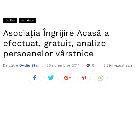
Codlea
Sanatate
Asociația Îngrijire Acasă a
efectuat, gratuit, analize
persoanelor vârstnice
De către
Ovidiu Stan
26 noiembrie 2014
0
2.294 vizualizari