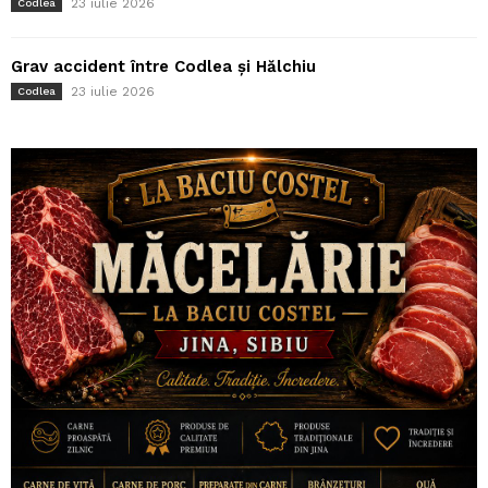
23 iulie 2026
Codlea
Grav accident între Codlea și Hălchiu
23 iulie 2026
Codlea