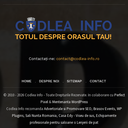
Contactați-ne:
contact@codlea-info.ro
HOME
DESPRE NOI
SITEMAP
CONTACT
© 2010 - 2026 Codlea Info - Toate Drepturile Rezervate. In colaborare cu
Perfect
Pixel
&
Mentenanta WordPress
Codlea Info recomanda
Advertoriale si Promovare SEO
,
Brasov Events
,
WP
Plugins
,
Sali Nunta Romania
,
Casa Edy - Viseu de sus
,
Echipamente
profesionale pentru saloane
si
Lenjerii de pat