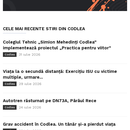
CELE MAI RECENTE STIRI DIN CODLEA
Colegiul Tehnic „Simion Mehedinți Codlea”
implementează proiectul „Practica pentru viitor”
31 iulie 2026
Codlea
Viața la o secundă distanță: Exercițiu ISU cu victime
multiple, urmare...
29 iulie 2026
Codlea
Autotren răsturnat pe DN73A, Pârâul Rece
24 iulie 2026
Codlea
Grav accident în Codlea. Un tânăr și-a pierdut viața