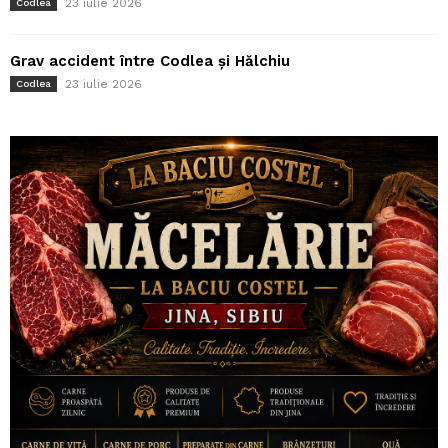
23 iulie 2026
Codlea
Grav accident între Codlea și Hălchiu
23 iulie 2026
Codlea