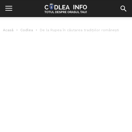
Acasă
Codlea
De la Rupea în căutarea tradiţiilor româneşti