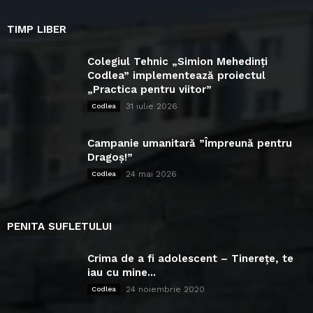
TIMP LIBER
Colegiul Tehnic „Simion Mehedinți
Codlea” implementează proiectul
„Practica pentru viitor”
31 iulie 2026
Codlea
Campanie umanitară ”Împreună pentru
Dragoș!”
24 mai 2026
Codlea
PENITA SUFLETULUI
Crima de a fi adolescent – Tinerețe, te
iau cu mine...
24 noiembrie 2020
Codlea