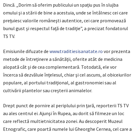
Dincă. „Dorim să oferim publicului un spaţiu pus în slujba
omului şi a stării de bine a acestuia, unde se întâlnesc cei care
preţuiesc valorile româneşti autentice, cei care promovează
bunul gust şi respectul faţă de tradiţie”, a precizat fondatorul
TS TV.
Emisiunile difuzate de
www.traditiesisanatate.ro
vor prezenta
metode de întreţinere a sănătăţii, oferite atât de medicina
alopată cât şi de cea complementară. Totodată, ele vor
încerca să dezvăluie înţelesul, chiar şi cel ascuns, al obiceiurilor
populare, al portului tradiţional, al gastronomiei sau al
cultivării plantelor sau creşterii animalelor.
Drept punct de pornire al periplului prin ţară, reporterii TS TV
au ales centrul ei. Ajunşi în Rupea, au dorit să filmeze un loc
care reflectă multietnicitatea zonei. Au descoperit Muzeul
Etnografic, care poartă numele lui Gheorghe Cernea, cel care a