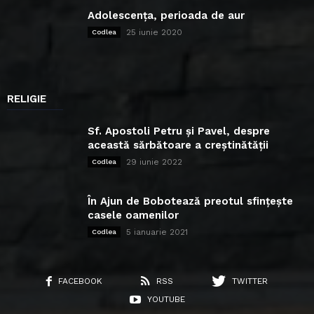
Adolescența, perioada de aur
25 iunie 2020
Codlea
RELIGIE
Sf. Apostoli Petru și Pavel, despre
această sărbătoare a creștinătății
29 iunie 2022
Codlea
În Ajun de Bobotează preotul sfințește
casele oamenilor
5 ianuarie 2021
Codlea
FACEBOOK
RSS
TWITTER
YOUTUBE