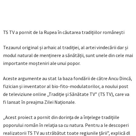
TS TV a pornit de la Rupea în căutarea tradiţiilor româneşti
Tezaurul original și arhaic al tradiției, al artei vindecării dar și
modul natural de menținere a sănătății, sunt unele din cele mai
importante moșteniri ale unui popor.
Aceste argumente au stat la baza fondării de către Ancu Dincă,
fizician și inventator al bio-fito-modulatorilor, a noului post
de televiziune online „Tradiţie şi Sănătate TV” (TS TV), care va
fi lansat în preajma Zilei Naţionale.
„Acest proiect a pornit din dorinţa de a înţelege tradiţiile
poporului român în relaţia sa cu natura. Pentru a le descoperi
realizatorii TS TV au străbătut toate regiunile ţării”, explică dl