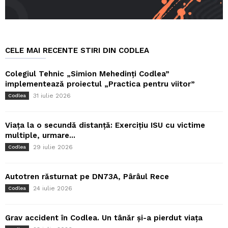
CELE MAI RECENTE STIRI DIN CODLEA
Colegiul Tehnic „Simion Mehedinți Codlea”
implementează proiectul „Practica pentru viitor”
31 iulie 2026
Codlea
Viața la o secundă distanță: Exercițiu ISU cu victime
multiple, urmare...
29 iulie 2026
Codlea
Autotren răsturnat pe DN73A, Pârâul Rece
24 iulie 2026
Codlea
Grav accident în Codlea. Un tânăr și-a pierdut viața