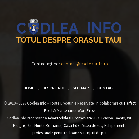
Contactați-ne:
contact@codlea-info.ro
HOME
DESPRE NOI
SITEMAP
CONTACT
© 2010 - 2026 Codlea Info - Toate Drepturile Rezervate. In colaborare cu
Perfect
Pixel
&
Mentenanta WordPress
Codlea Info recomanda
Advertoriale si Promovare SEO
,
Brasov Events
,
WP
Plugins
,
Sali Nunta Romania
,
Casa Edy - Viseu de sus
,
Echipamente
profesionale pentru saloane
si
Lenjerii de pat