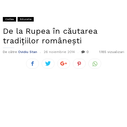
Codlea
Educatie
De la Rupea în căutarea
tradiţiilor româneşti
De către
Ovidiu Stan
26 noiembrie 2014
0
1.185 vizualizari