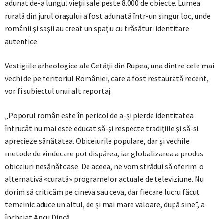
adunat de-a lungul vieţii sale peste 8.000 de obiecte. Lumea
rurală din jurul oraşului a fost adunată într-un singur loc, unde
românii şi saşii au creat un spaţiu cu trăsături identitare
autentice.
Vestigiile arheologice ale Cetăţii din Rupea, una dintre cele mai
vechi de pe teritoriul României, care a fost restaurată recent,
vor fi subiectul unui alt reportaj.
„Poporul român este în pericol de a-şi pierde identitatea
întrucât nu mai este educat să-şi respecte tradiţiile şi să-si
aprecieze sănătatea. Obiceiurile populare, dar şi vechile
metode de vindecare pot dispărea, iar globalizarea a produs
obiceiuri nesănătoase. De aceea, ne vom strădui să oferim o
alternativă «curată» programelor actuale de televiziune. Nu
dorim să criticăm pe cineva sau ceva, dar fiecare lucru făcut
temeinic aduce un altul, de şi mai mare valoare, după sine”, a
încheiat Ancu Dincă.