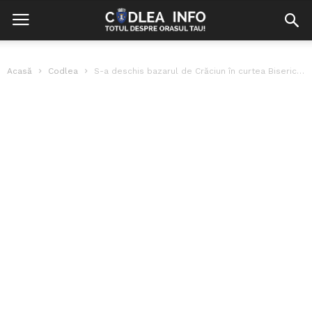
Acasă
Codlea
S-a deschis bazarul de Crăciun în curtea Bisericii Evanghelice din Codlea