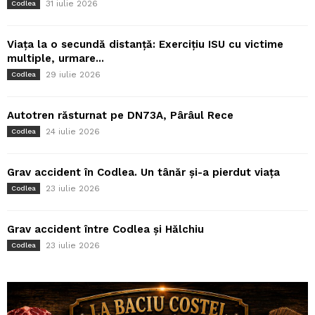
31 iulie 2026
Codlea
Viața la o secundă distanță: Exercițiu ISU cu victime
multiple, urmare...
29 iulie 2026
Codlea
Autotren răsturnat pe DN73A, Pârâul Rece
24 iulie 2026
Codlea
Grav accident în Codlea. Un tânăr și-a pierdut viața
23 iulie 2026
Codlea
Grav accident între Codlea și Hălchiu
23 iulie 2026
Codlea