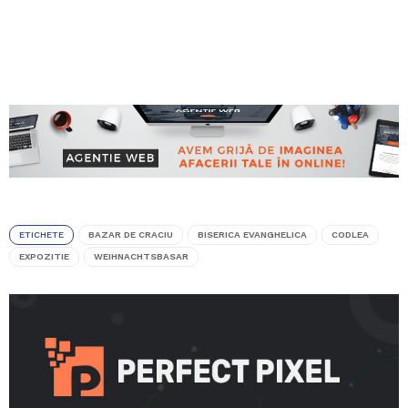
ETICHETE
BAZAR DE CRACIU
BISERICA EVANGHELICA
CODLEA
EXPOZITIE
WEIHNACHTSBASAR