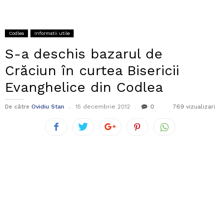
Codlea
Informatii utile
S-a deschis bazarul de
Crăciun în curtea Bisericii
Evanghelice din Codlea
De către
Ovidiu Stan
15 decembrie 2012
0
769 vizualizari