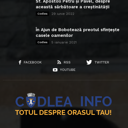
Sf. Apostoli Petru și Pavel, despre
această sărbătoare a creștinătății
29 iunie 2022
Codlea
În Ajun de Bobotează preotul sfințește
casele oamenilor
5 ianuarie 2021
Codlea
FACEBOOK
RSS
TWITTER
YOUTUBE