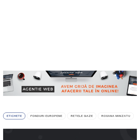
ETICHETE
FONDURI EUROPENE
RETELE GAZE
ROXANA MINZATU