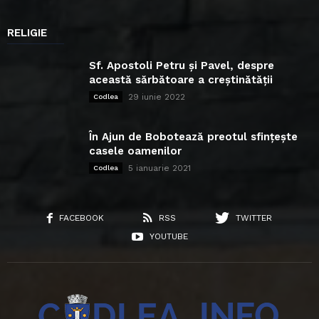
RELIGIE
Sf. Apostoli Petru și Pavel, despre
această sărbătoare a creștinătății
29 iunie 2022
Codlea
În Ajun de Bobotează preotul sfințește
casele oamenilor
5 ianuarie 2021
Codlea
FACEBOOK
RSS
TWITTER
YOUTUBE