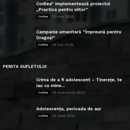
Codlea” implementează proiectul
„Practica pentru viitor”
31 iulie 2026
Codlea
Campanie umanitară ”Împreună pentru
Dragoș!”
24 mai 2026
Codlea
PENITA SUFLETULUI
Crima de a fi adolescent – Tinerețe, te
iau cu mine...
24 noiembrie 2020
Codlea
Adolescența, perioada de aur
25 iunie 2020
Codlea