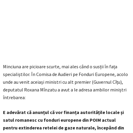
Minciuna are picioare scurte, mai ales când o susții în fața
specialiștilor. În Comisa de Audieri pe Fonduri Europene, acolo
unde au venit aceiași ministri cu alt premier (Guvernul Cîțu),
deputatul Roxana Mînzatu a avut a le adresa ambilor miniștri
întrebarea:
E adevărat că anunțul că vor finanța autoritățile locale și
satul romanesc cu fonduri europene din POIM actual
pentru extinderea retelei de gaze naturale, începând din