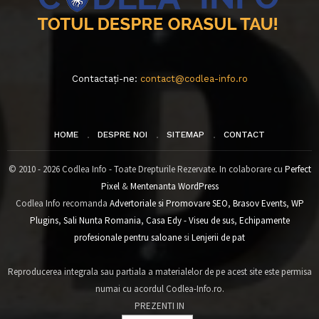
Contactați-ne:
contact@codlea-info.ro
HOME
DESPRE NOI
SITEMAP
CONTACT
© 2010 - 2026 Codlea Info - Toate Drepturile Rezervate. In colaborare cu
Perfect
Pixel
&
Mentenanta WordPress
Codlea Info recomanda
Advertoriale si Promovare SEO
,
Brasov Events
,
WP
Plugins
,
Sali Nunta Romania
,
Casa Edy - Viseu de sus
,
Echipamente
profesionale pentru saloane
si
Lenjerii de pat
Reproducerea integrala sau partiala a materialelor de pe acest site este permisa
numai cu acordul Codlea-Info.ro.
PREZENTI IN