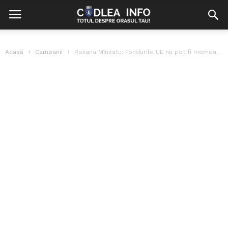
Acasă
Campanii
Roxana Mînzatu: Fondurile UE nu pot fi momeală electorală pentru alegerile locale