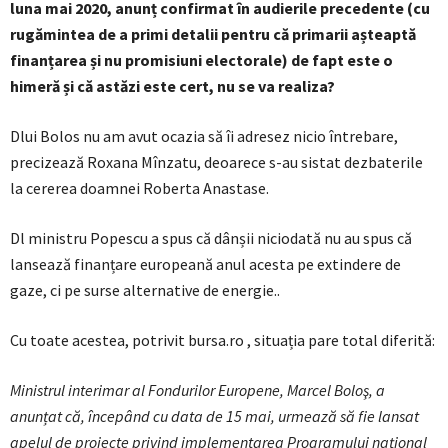
luna mai 2020, anunț confirmat în audierile precedente (cu
rugămintea de a primi detalii pentru că primarii așteaptă
finanțarea și nu promisiuni electorale) de fapt este
o
himeră și că astăzi este cert, nu se va realiza?
Dlui Bolos nu am avut ocazia să îi adresez nicio întrebare,
precizează Roxana Mînzatu, deoarece s-au sistat dezbaterile
la cererea doamnei Roberta Anastase.
Dl ministru Popescu a spus că dânșii niciodată nu au spus că
lansează finanțare europeană anul acesta pe extindere de
gaze, ci pe surse alternative de energie..
Cu toate acestea, potrivit bursa.ro , situația pare total diferită:
Ministrul interimar al Fondurilor Europene, Marcel Boloş, a
anunțat că, începând cu data de 15 mai, urmează să fie lansat
apelul de proiecte privind implementarea Programului naţional