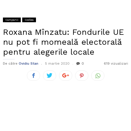
Campanii
Codlea
Roxana Mînzatu: Fondurile UE
nu pot fi momeală electorală
pentru alegerile locale
De către
Ovidiu Stan
5 martie 2020
0
619 vizualizari