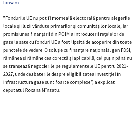
lansam…
”Fondurile UE nu pot fi momeală electorală pentru alegerile
locale și iluzii vândute primarilor și comunităților locale, iar
promisiunea finanțării din POIM a introducerii rețelelor de
gaze la sate cu fonduri UE a fost lipsită de acoperire din toate
punctele de vedere. O soluție cu finanțare națională, gen FDSI,
rămânea și rămâne cea corectă și aplicabilă, cel puțin până nu
se tranșează negocierile pe regulamentele UE pentru 2021-
2027, unde dezbaterile despre eligibilitatea investiției în
infrastructura gaze sunt foarte complexe.”, a explicat
deputatul Roxana Mînzatu.