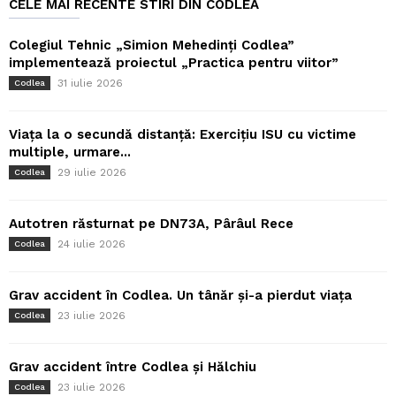
CELE MAI RECENTE STIRI DIN CODLEA
Colegiul Tehnic „Simion Mehedinți Codlea”
implementează proiectul „Practica pentru viitor”
31 iulie 2026
Codlea
Viața la o secundă distanță: Exercițiu ISU cu victime
multiple, urmare...
29 iulie 2026
Codlea
Autotren răsturnat pe DN73A, Pârâul Rece
24 iulie 2026
Codlea
Grav accident în Codlea. Un tânăr și-a pierdut viața
23 iulie 2026
Codlea
Grav accident între Codlea și Hălchiu
23 iulie 2026
Codlea