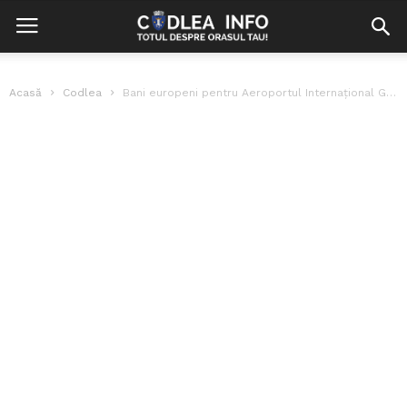
Acasă
Codlea
Bani europeni pentru Aeroportul Internațional Ghimbav – Brașov