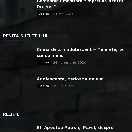
Campanie umanitară ”Împreună pentru
Dragoș!”
24 mai 2026
Codlea
PENITA SUFLETULUI
Crima de a fi adolescent – Tinerețe, te
iau cu mine...
24 noiembrie 2020
Codlea
Adolescența, perioada de aur
25 iunie 2020
Codlea
RELIGIE
Sf. Apostoli Petru și Pavel, despre