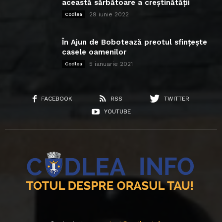
această sărbătoare a creștinătății
29 iunie 2022
Codlea
În Ajun de Bobotează preotul sfințește
casele oamenilor
5 ianuarie 2021
Codlea
FACEBOOK
RSS
TWITTER
YOUTUBE