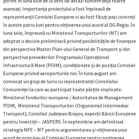
pornit în luna iulie de la zero iar astăzi suntem deja foarte
avansați. Importanța proiectului a fost înțeleasă de
reprezentanții Comisiei Europene si au fost făcuți pași concreți
în aceste patru luni pentru obținerea unui acord al DG Regio. În
luna iulie, împreună cu Ministerul Transporturilor (MT) am
adoptat o decizie preliminară privind posibilitățile de finanțare
din perspectiva Master Plan-ului General de Transport și din
perspectiva prevederilor Programului Operațional
Infrastructură Mare (POIM), condiționate și de poziția Comisiei
Europene privind aeroporturile noi. În luna august am
convocat un grup de lucru cu reprezentanții Consiliului
Concurenței la care au participat toate părțile implicate:
Ministerul fondurilor europene / Autoritatea de Management
POIM, Ministerul Transporturilor (Organismul Intermediar
Transport), Consiliul Județean Brașov, experții Băncii Europene
pentru Investiții – JASPERS. În septembrie am definitivat
strategia MFE – MT pentru argumentarea și obținerea unui
acord de principiu al Comisiei Europene pentru susținerea