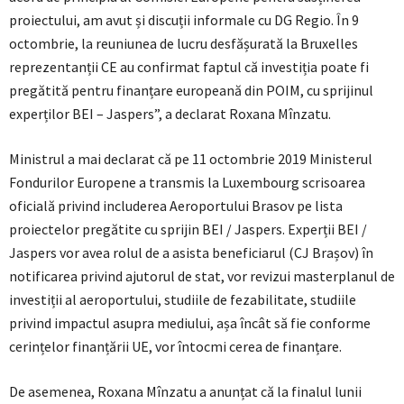
proiectului, am avut și discuții informale cu DG Regio. În 9
octombrie, la reuniunea de lucru desfășurată la Bruxelles
reprezentanții CE au confirmat faptul că investiția poate fi
pregătită pentru finanțare europeană din POIM, cu sprijinul
experților BEI – Jaspers”, a declarat Roxana Mînzatu.
Ministrul a mai declarat că pe 11 octombrie 2019 Ministerul
Fondurilor Europene a transmis la Luxembourg scrisoarea
oficială privind includerea Aeroportului Brasov pe lista
proiectelor pregătite cu sprijin BEI / Jaspers. Experții BEI /
Jaspers vor avea rolul de a asista beneficiarul (CJ Brașov) în
notificarea privind ajutorul de stat, vor revizui masterplanul de
investiții al aeroportului, studiile de fezabilitate, studiile
privind impactul asupra mediului, așa încât să fie conforme
cerințelor finanțării UE, vor întocmi cerea de finanțare.
De asemenea, Roxana Mînzatu a anunțat că la finalul lunii