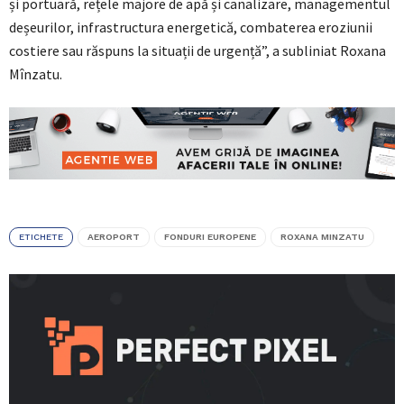
și portuară, rețele majore de apă și canalizare, managementul
deșeurilor, infrastructura energetică, combaterea eroziunii
costiere sau răspuns la situații de urgență”, a subliniat Roxana
Mînzatu.
ETICHETE
AEROPORT
FONDURI EUROPENE
ROXANA MINZATU