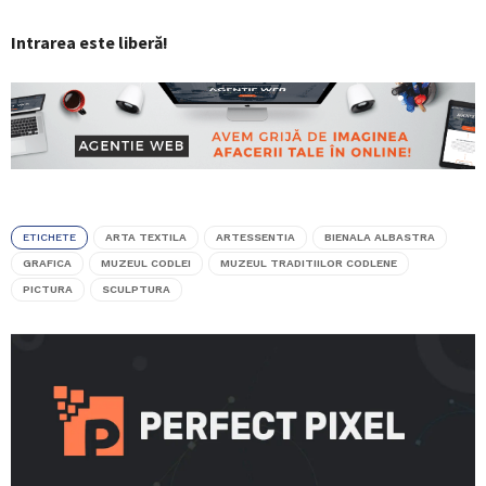
Intrarea este liberă!
ETICHETE
ARTA TEXTILA
ARTESSENTIA
BIENALA ALBASTRA
GRAFICA
MUZEUL CODLEI
MUZEUL TRADITIILOR CODLENE
PICTURA
SCULPTURA