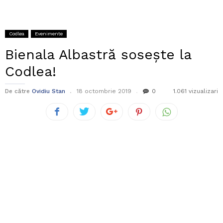
Codlea
Evenimente
Bienala Albastră sosește la
Codlea!
De către
Ovidiu Stan
18 octombrie 2019
0
1.061 vizualizari