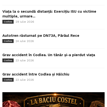
Viața la o secundă distanță: Exercițiu ISU cu victime
multiple, urmare...
29 iulie 2026
Codlea
Autotren răsturnat pe DN73A, Pârâul Rece
24 iulie 2026
Codlea
Grav accident în Codlea. Un tânăr și-a pierdut viața
23 iulie 2026
Codlea
Grav accident între Codlea și Hălchiu
23 iulie 2026
Codlea