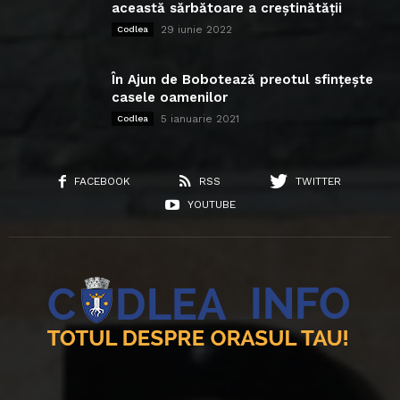
această sărbătoare a creștinătății
29 iunie 2022
Codlea
În Ajun de Bobotează preotul sfințește
casele oamenilor
5 ianuarie 2021
Codlea
FACEBOOK
RSS
TWITTER
YOUTUBE