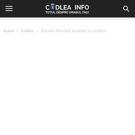
Acasă
Codlea
Bienala Albastră sosește la Codlea!