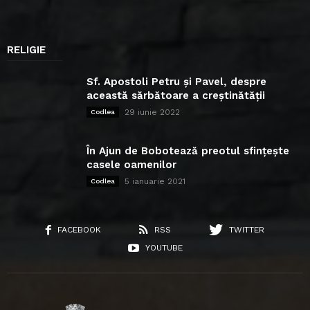
RELIGIE
Sf. Apostoli Petru și Pavel, despre
această sărbătoare a creștinătății
29 iunie 2022
Codlea
În Ajun de Bobotează preotul sfințește
casele oamenilor
5 ianuarie 2021
Codlea
FACEBOOK
RSS
TWITTER
YOUTUBE