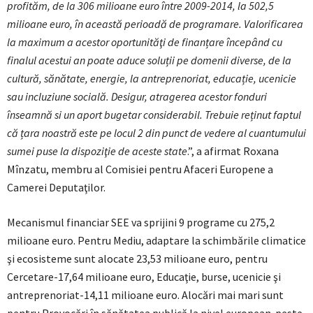
profităm, de la 306 milioane euro între 2009-2014, la 502,5
milioane euro, în această perioadă de programare. Valorificarea
la maximum a acestor oportunităţi de finanțare începând cu
finalul acestui an poate aduce soluții pe domenii diverse, de la
cultură, sănătate, energie, la antreprenoriat, educație, ucenicie
sau incluziune socială. Desigur, atragerea acestor fonduri
înseamnă si un aport bugetar considerabil. Trebuie reținut faptul
că țara noastră este pe locul 2 din punct de vedere al cuantumului
sumei puse la dispoziţie de aceste state
.”, a afirmat Roxana
Mînzatu, membru al Comisiei pentru Afaceri Europene a
Camerei Deputaţilor.
Mecanismul financiar SEE va sprijini 9 programe cu 275,2
milioane euro. Pentru Mediu, adaptare la schimbările climatice
şi ecosisteme sunt alocate 23,53 milioane euro, pentru
Cercetare-17,64 milioane euro, Educaţie, burse, ucenicie şi
antreprenoriat-14,11 milioane euro. Alocări mai mari sunt