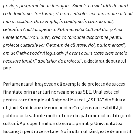
privinţa programelor de finanţare. Sumele nu sunt atât de mari
ca la fondurile structurale, dar procedurile sunt percepute ca fiind
mai accesibile. De exemplu, în condiţiile în care, la anul,
celebrăm Anul European al Patrimoniului Cultural dar și Anul
Centenarului Marii Uniri, cred că fondurile disponibile pentru
proiecte culturale vor fi extrem de căutate. Noi, parlamentarii,
am definitivat cadrul legislativ și avem acum toate elementele
necesare lansării apelurilor de proiecte
”, a declarat deputatul
PSD.
Parlamentarul braşovean dă exemple de proiecte de succes
finanţate prin granturi norvegiene sau SEE. Unul este cel
pentru care Complexul Național Muzeal „ASTRA” din Sibiu a
obţinut 3 milioane de euro pentru Creşterea accesibilităţii
publicului la valorile multi-etnice din patrimoniul instituţiei de
cultură. Aproape 1 milion de euro a primit şi Universitatea
Bucureşti pentru cercetare. Nu în ultimul rând, este de amintit