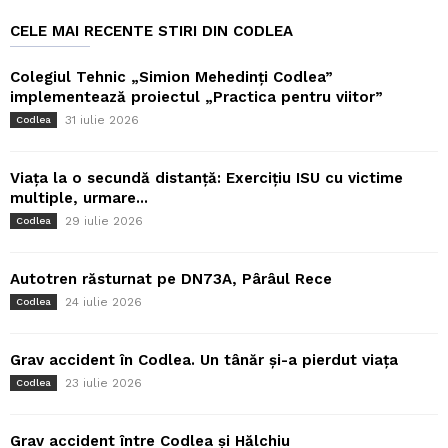
CELE MAI RECENTE STIRI DIN CODLEA
Colegiul Tehnic „Simion Mehedinți Codlea”
implementează proiectul „Practica pentru viitor”
31 iulie 2026
Codlea
Viața la o secundă distanță: Exercițiu ISU cu victime
multiple, urmare...
29 iulie 2026
Codlea
Autotren răsturnat pe DN73A, Pârâul Rece
24 iulie 2026
Codlea
Grav accident în Codlea. Un tânăr și-a pierdut viața
23 iulie 2026
Codlea
Grav accident între Codlea și Hălchiu