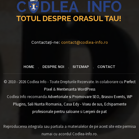
Contactați-ne:
contact@codlea-info.ro
HOME
DESPRE NOI
SITEMAP
CONTACT
© 2010 - 2026 Codlea Info - Toate Drepturile Rezervate. In colaborare cu
Perfect
Pixel
&
Mentenanta WordPress
Codlea Info recomanda
Advertoriale si Promovare SEO
,
Brasov Events
,
WP
Plugins
,
Sali Nunta Romania
,
Casa Edy - Viseu de sus
,
Echipamente
profesionale pentru saloane
si
Lenjerii de pat
Reproducerea integrala sau partiala a materialelor de pe acest site este permisa
numai cu acordul Codlea-Info.ro.