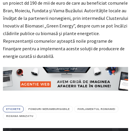
un proiect dd 190 de mii de euro de care au beneficiat comunele
Bran, Moieciu, Fundata şi Vama Buzăului. Autorităţile locale au
învăţat de la partenerii norvegieni, prin intermediul Clusterului
Inovativ al Biomasei „Green Energy”, despre cum se pot încãlzi
clădirile publice cu biomasă şi plante energetice.
Reprezentanții comunelor așteaptă noile programe de
finanţare pentru a implementa aceste soluţii de producere de
energie curatã si durabilă.
ETICHETE
FONDURI NERAMBURSABILE
PARLAMENTUL ROMANIEI
ROXANA MINZATU