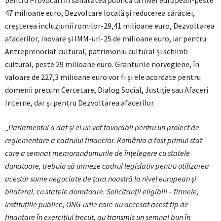
pentru Provocări în sănătatea publică la nivel european-peste
47 milioane euro, Dezvoltare locală şi reducerea sărăciei,
creşterea incluziunii romilor-29,41 milioane euro, Dezvoltarea
afacerilor, inovare şi IMM-uri-25 de milioane euro, iar pentru
Antreprenoriat cultural, patrimoniu cultural şi schimb
cultural, peste 29 milioane euro. Granturile norvegiene, în
valoare de 227,3 milioane euro vor fi şi ele acordate pentru
domenii precum Cercetare, Dialog Social, Justiţie sau Afaceri
Interne, dar şi pentru Dezvoltarea afacerilor.
„
Parlamentul a dat și el un vot favorabil pentru un proiect de
reglementare a cadrului financiar. România a fost primul stat
care a semnat memorandumurile de înţelegere cu statele
donatoare, trebuia să urmeze cadrul legislativ pentru utilizarea
acestor sume negociate de ţara noastră la nivel european şi
bilateral, cu statele donatoare. Solicitanţii eligibili – firmele,
instituţiile publice, ONG-urile care au accesat acest tip de
finanțare în exercițiul trecut, au transmis un semnal bun în