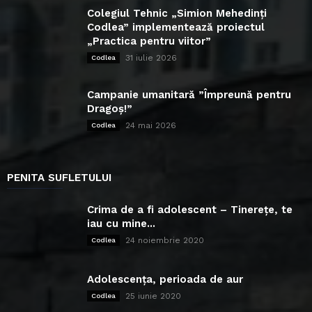
Colegiul Tehnic „Simion Mehedinți
Codlea” implementează proiectul
„Practica pentru viitor”
31 iulie 2026
Codlea
Campanie umanitară ”Împreună pentru
Dragoș!”
24 mai 2026
Codlea
PENITA SUFLETULUI
Crima de a fi adolescent – Tinerețe, te
iau cu mine...
24 noiembrie 2020
Codlea
Adolescența, perioada de aur
25 iunie 2020
Codlea