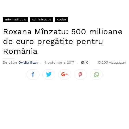
Informatii utile
Administratie
Codlea
Roxana Mînzatu: 500 milioane
de euro pregătite pentru
România
De către
Ovidiu Stan
4 octombrie 2017
0
13.203 vizualizari