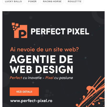
LUCKY BALLS
POKER
RACING HORSE
ROULETTE