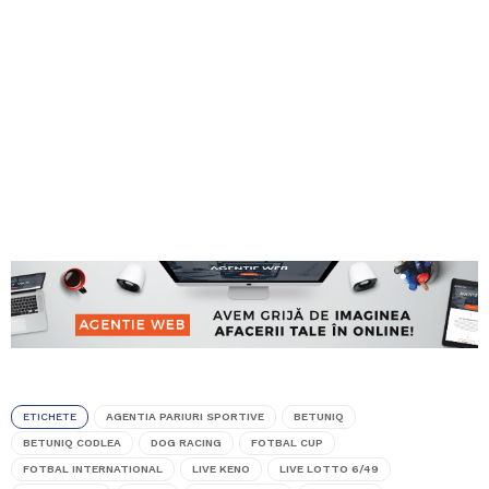
ETICHETE
AGENTIA PARIURI SPORTIVE
BETUNIQ
BETUNIQ CODLEA
DOG RACING
FOTBAL CUP
FOTBAL INTERNATIONAL
LIVE KENO
LIVE LOTTO 6/49