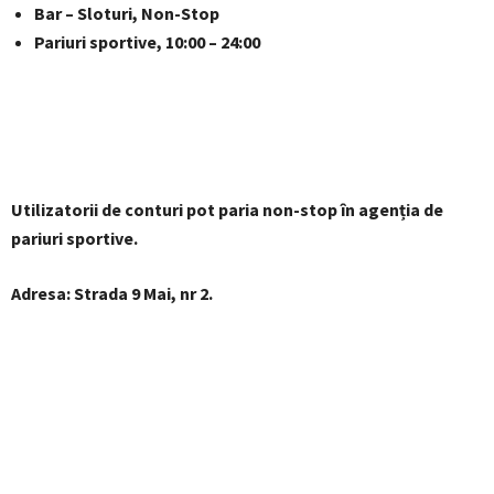
Bar – Sloturi, Non-Stop
Pariuri sportive, 10:00 – 24:00
Utilizatorii de conturi pot paria non-stop în agenția de
pariuri sportive.
Adresa: Strada 9 Mai, nr 2.