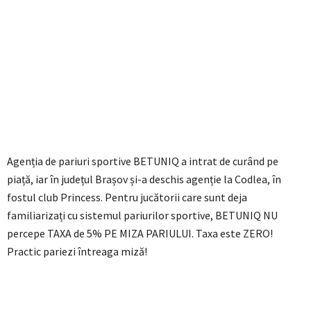
Agenția de pariuri sportive BETUNIQ a intrat de curând pe
piață, iar în județul Brașov și-a deschis agenție la Codlea, în
fostul club Princess. Pentru jucătorii care sunt deja
familiarizați cu sistemul pariurilor sportive, BETUNIQ NU
percepe TAXA de 5% PE MIZA PARIULUI. Taxa este ZERO!
Practic pariezi întreaga miză!