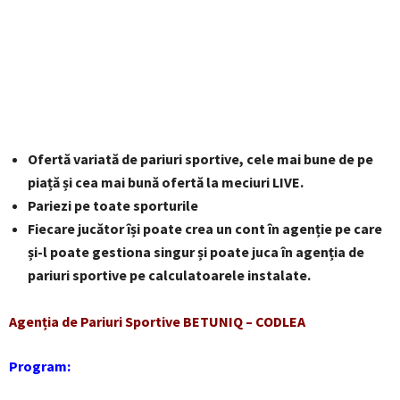
Ofertă variată de pariuri sportive, cele mai bune de pe
piață și cea mai bună ofertă la meciuri LIVE.
Pariezi pe toate sporturile
Fiecare jucător își poate crea un cont în agenție pe care
și-l poate gestiona singur și poate juca în agenția de
pariuri sportive pe calculatoarele instalate.
Agenția de Pariuri Sportive BETUNIQ – CODLEA
Program: