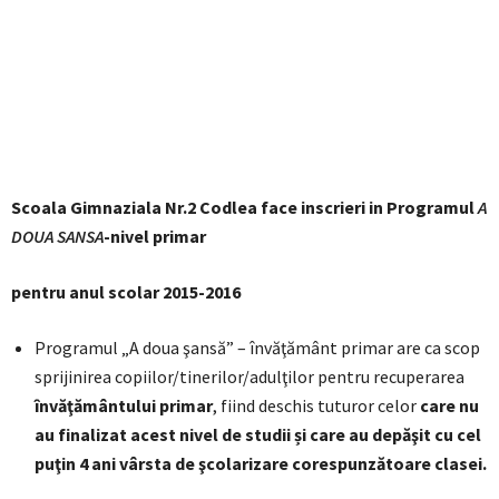
Scoala Gimnaziala Nr.2 Codlea face inscrieri in Programul
A
DOUA SANSA
-nivel primar
pentru anul scolar 2015-2016
Programul „A doua şansă” – învăţământ primar are ca scop
sprijinirea copiilor/tinerilor/adulţilor pentru recuperarea
învăţământului primar
, fiind deschis tuturor celor
care nu
au finalizat acest nivel de studii și care au depăşit cu cel
puţin 4 ani vârsta de şcolarizare corespunzătoare clasei.