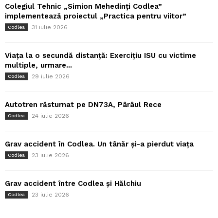
Colegiul Tehnic „Simion Mehedinți Codlea”
implementează proiectul „Practica pentru viitor”
31 iulie 2026
Codlea
Viața la o secundă distanță: Exercițiu ISU cu victime
multiple, urmare...
29 iulie 2026
Codlea
Autotren răsturnat pe DN73A, Pârâul Rece
24 iulie 2026
Codlea
Grav accident în Codlea. Un tânăr și-a pierdut viața
23 iulie 2026
Codlea
Grav accident între Codlea și Hălchiu
23 iulie 2026
Codlea