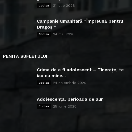
31 iulie 2026
Codlea
Campanie umanitară ”Împreună pentru
Dragoș!”
24 mai 2026
Codlea
PENITA SUFLETULUI
Crima de a fi adolescent – Tinerețe, te
iau cu mine...
24 noiembrie 2020
Codlea
Adolescența, perioada de aur
25 iunie 2020
Codlea