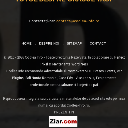
Contactați-ne:
contact@codlea-info.ro
HOME
DESPRE NOI
SITEMAP
CONTACT
© 2010 - 2026 Codlea Info - Toate Drepturile Rezervate. In colaborare cu
Perfect
Pixel
&
Mentenanta WordPress
Codlea Info recomanda
Advertoriale si Promovare SEO
,
Brasov Events
,
WP
Plugins
,
Sali Nunta Romania
,
Casa Edy - Viseu de sus
,
Echipamente
profesionale pentru saloane
si
Lenjerii de pat
Reproducerea integrala sau partiala a materialelor de pe acest site este permisa
numai cu acordul Codlea-Info.ro.
PREZENTI IN