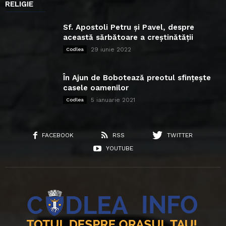
RELIGIE
Sf. Apostoli Petru și Pavel, despre
această sărbătoare a creștinătății
29 iunie 2022
Codlea
În Ajun de Bobotează preotul sfințește
casele oamenilor
5 ianuarie 2021
Codlea
FACEBOOK
RSS
TWITTER
YOUTUBE