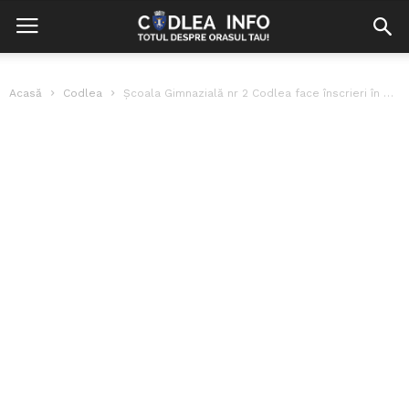
Acasă
Codlea
Școala Gimnazială nr 2 Codlea face înscrieri în programul „A doua șansă”