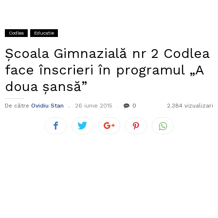
Codlea
Educatie
Școala Gimnazială nr 2 Codlea
face înscrieri în programul „A
doua șansă”
De către
Ovidiu Stan
26 iunie 2015
0
2.384 vizualizari