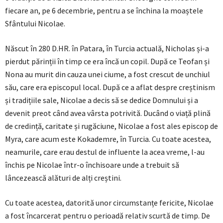
fiecare an, pe 6 decembrie, pentru a se închina la moaștele
Sfântului Nicolae.
Născut în 280 D.HR. în Patara, în Turcia actuală, Nicholas și-a
pierdut părinții în timp ce era încă un copil. După ce Teofan și
Nona au murit din cauza unei ciume, a fost crescut de unchiul
său, care era episcopul local. După ce a aflat despre creștinism
și tradițiile sale, Nicolae a decis să se dedice Domnului și a
devenit preot când avea vârsta potrivită. Ducând o viață plină
de credință, caritate și rugăciune, Nicolae a fost ales episcop de
Myra, care acum este Kokademre, în Turcia. Cu toate acestea,
neamurile, care erau destul de influente la acea vreme, l-au
închis pe Nicolae într-o închisoare unde a trebuit să
lâncezească alături de alți creștini.
Cu toate acestea, datorită unor circumstanțe fericite, Nicolae
a fost încarcerat pentru o perioadă relativ scurtă de timp. De