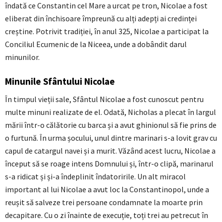
îndată ce Constantin cel Mare a urcat pe tron, Nicolae a fost
eliberat din închisoare împreună cu alți adepți ai credinței
creștine. Potrivit tradiției, în anul 325, Nicolae a participat la
Conciliul Ecumenic de la Niceea, unde a dobândit darul
minunilor.
Minunile Sfântului Nicolae
În timpul vieții sale, Sfântul Nicolae a fost cunoscut pentru
multe minuni realizate de el. Odată, Nicholas a plecat în largul
mării într-o călătorie cu barca și a avut ghinionul să fie prins de
o furtună. În urma șocului, unul dintre marinari s-a lovit grav cu
capul de catargul navei și a murit. Văzând acest lucru, Nicolae a
început să se roage intens Domnului și, într-o clipă, marinarul
s-a ridicat și și-a îndeplinit îndatoririle. Un alt miracol
important al lui Nicolae a avut loc la Constantinopol, unde a
reușit să salveze trei persoane condamnate la moarte prin
decapitare. Cu o zi înainte de execuție, toți trei au petrecut în